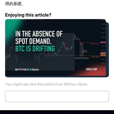
用的基礎。
Bitfinex Alpha | 現貨需求缺席，比特幣陷入盤整漂移
Enjoying this article?
You might also like this article from Bitfinex Alpha
Read more