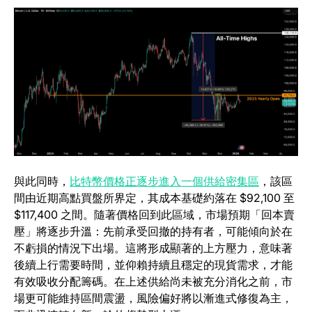
(opens in 
與此同時，
比特幣價格正逐步進入一個供給密集區
，該區
間由近期高點買盤所界定，其成本基礎約落在 $92,100 至
$117,400 之間。隨著價格回到此區域，市場預期「回本賣
壓」將逐步升溫：先前承受回撤的持有者，可能傾向於在
不虧損的情況下出場。這將形成顯著的上方壓力，意味著
後續上行需要時間，並仰賴持續且穩定的現貨需求，才能
有效吸收分配籌碼。在上述供給尚未被充分消化之前，市
場更可能維持區間震盪，風險偏好將以漸進式修復為主，