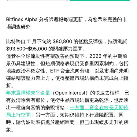
Bitfinex Alpha 分析師週報每週更新，為您帶來完整的市
場調查研究
比特幣自 11 月下旬約 $80,800 的低點反彈後，持續測試
$93,500–$95,000 的關鍵壓力區間。
儘管在全球流動性有望改善的預期下，2026 年的中期前
景仍具建設性，但短期價格表現仍受多重因素制約，包括
地緣政治不確定性、ETF 資金流向分歧，以及市場尚未明
確站穩該壓力帶上方，使得整體市場結構尚未完成向上轉
折。
(opens in a new tab)
年末選擇權未平倉量
（Open Interest）的快速去槓桿，已
有效清除舊有部位，使衍生品市場結構更為乾淨，也反映
出一種偏向審慎的樂觀情緒：
一方面，資金在較長天期佈
(opens in a new tab)
局上行空間
；另一方面，短期仍維持下行避險配置。同
時，隱含波動率仍處於壓縮區間，但已出現緩步走升的跡
象。