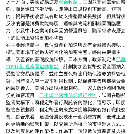
(opens in a new tab)
另一方面，美國貿易逆差
明顯收斂
，主因並非內需全面轉
強，而是進口下滑所致，即便出口規模創下新高。短期
內，貿易平衡改善或有助於支撐整體成長數據，但其背後
反映的卻是消費動能轉弱、運輸與物流相關就業面臨壓
力，以及中小企業可能承受的營運風險，顯示經濟表層之
下的動能正變得更加不均衡。
在主要經濟體中，數位資產正加速與既有金融體系接軌，
標誌著市場正從過去碎片化的加密生態，轉向由機構主
導、受監管的基礎設施階段。日本方面，政策制定者
已將
(opens in a new tab)
2026 年 視為關鍵轉折點
，計劃將加密貨幣交易全面納入
受監管交易所體系，並使主要代幣適用類似證券的監管框
架，同時引入單一資本利得稅制，以促進零售與機構資金
的廣泛參與。美國亦出現相似趨勢。一家與政治圈關係密
(opens in a new 
切的加密項目，
已申請全國性信託銀行牌照
，試圖在聯邦
監管架構下，將穩定幣發行與託管內部化。這顯示，即便
監管審視趨嚴，穩定幣正愈來愈深度地與核心銀行職能交
會。綜合來看，這些發展反映出一個明確方向：全球正邁
向更清晰的監管框架、以交易所為核心的市場進入方式，
以及制度化的運作架構，作為下一階段數位資產普及與採