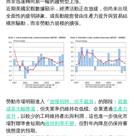
而非迅速轉向新一輪的趨勢型上漲。
近期美國宏觀數據顯示，經濟活動正在放緩，但尚未出現
全面性的疲弱跡象。成長動能愈發由生產力提升與貿易結
構所驅動，而非勞動力規模的擴張。
(opens in a new ta
勞動市場明顯進入「
放慢招聘、但不裁員
」的階段：
就業
(opens in a new tab)
成長大幅降溫
，但失業率仍維持在低檔。企業透過
生產力
(opens in a new tab)
提升
，以較少的工時維持產出與利潤，這也進一步強化市
(opens in a new tab)
場對聯準會短期內
維持利率不變
、但對年內降息仍保持審
慎態度的預期。