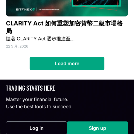
CLARITY Act 如何重塑加密貨幣二級市場格
局
隨著 CLARITY Act 逐步推進至…
22 5 月, 2026
Load more
TRADING STARTS HERE
Master your financial future.
Use the best tools to succeed
Log in
Sign up
(opens in a new tab)
(opens in a new