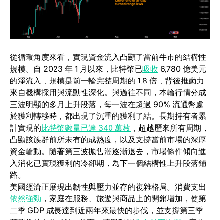
從循環角度來看，實現資金流入凸顯了當前牛市的結構性
(opens in a new 
規模。自 2023 年 1 月以來，比特幣已
吸收
6,780 億美元
的淨流入，規模是前一輪完整周期的 1.8 倍，背後推動力
來自機構採用與流動性深化。與過往不同，本輪行情分成
三波明顯的多月上升段落，每一波在超過 90% 流通幣處
於獲利轉移時，都出現了沉重的獲利了結。長期持有者累
(opens in a new tab)
計實現的
比特幣數量已達 340 萬枚
，超越歷來所有周期，
凸顯該族群前所未有的成熟度，以及支撐當前市場的深厚
資金輪動。隨著第三波拋售潮逐漸退去，市場條件傾向進
入消化已實現獲利的冷卻期，為下一個結構性上升段落鋪
路。
美國經濟正展現出韌性與壓力並存的複雜格局。消費支出
(opens in a new tab)
依然強勁
，家庭在服務、旅遊與商品上的開銷增加，使第
二季 GDP 成長達到近兩年來最快的步伐，並支撐第三季