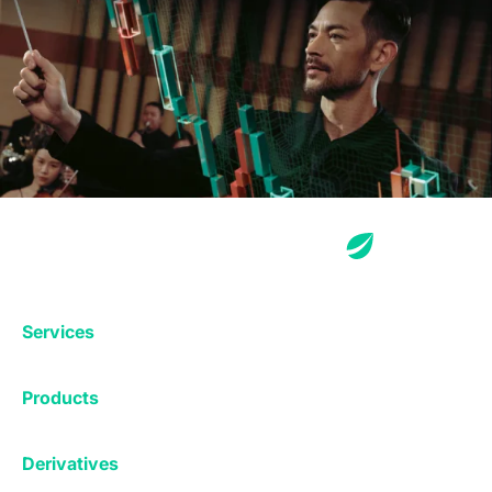
Services
Exchange
Products
Affiliates
Exchange
Staking
Derivatives
Margin Trading
Corporate & Professional