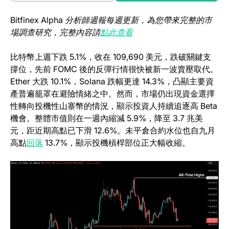
Bitfinex Alpha 分析師週報每週更新，為您帶來完整的市
(opens in a new tab)
場調查研究，完整內容請
點此查看
比特幣上週下跌 5.1%，收在 109,690 美元，跌破關鍵支
撐位，先前 FOMC 後的反彈行情很快被新一波賣壓取代。
Ether 大跌 10.1%，Solana 跌幅更達 14.3%，凸顯主要資
產普遍籠罩在避險情緒之中。然而，市場仍出現資金選擇
性轉向投機性山寨幣的情況，顯示投資人持續追逐高 Beta
機會。整體市值則在一週內縮減 5.9%，降至 3.7 兆美
元，距近期高點已下滑 12.6%。未平倉合約水位也自九月
(opens in a new tab)
高點
回落
13.7%，顯示投機槓桿部位正大幅收縮。