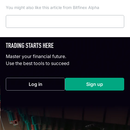
You might also like this article from Bitfinex Alpha
Read more
TRADING STARTS HERE
Master your financial future.
Use the best tools to succeed
Log in
Sign up
(opens in a new tab)
(opens in a new