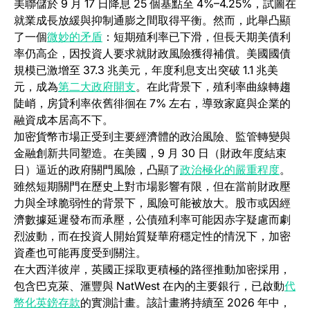
美聯儲於 9 月 17 日降息 25 個基點至 4%–4.25%，試圖在
就業成長放緩與抑制通膨之間取得平衡。然而，此舉凸顯
(opens in a new tab)
了一個
微妙的矛盾
：短期殖利率已下滑，但長天期美債利
率仍高企，因投資人要求就財政風險獲得補償。美國國債
規模已激增至 37.3 兆美元，年度利息支出突破 1.1 兆美
(opens in a new tab)
元，成為
第二大政府開支
。在此背景下，殖利率曲線轉趨
陡峭，房貸利率依舊徘徊在 7% 左右，導致家庭與企業的
融資成本居高不下。
加密貨幣市場正受到主要經濟體的政治風險、監管轉變與
金融創新共同塑造。在美國，9 月 30 日（財政年度結束
(open
日）逼近的政府關門風險，凸顯了
政治極化的嚴重程度
。
雖然短期關門在歷史上對市場影響有限，但在當前財政壓
力與全球脆弱性的背景下，風險可能被放大。股市或因經
濟數據延遲發布而承壓，公債殖利率可能因赤字疑慮而劇
烈波動，而在投資人開始質疑華府穩定性的情況下，加密
資產也可能再度受到關注。
在大西洋彼岸，英國正採取更積極的路徑推動加密採用，
包含巴克萊、滙豐與 NatWest 在內的主要銀行，已啟動
代
(opens in a new tab)
幣化英鎊存款
的實測計畫。該計畫將持續至 2026 年中，