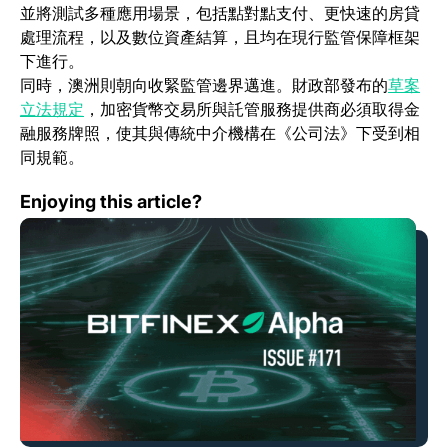
並將測試多種應用場景，包括點對點支付、更快速的房貸
處理流程，以及數位資產結算，且均在現行監管保障框架
下進行。
同時，澳洲則朝向收緊監管邊界邁進。財政部發布的
草案
(opens in a new tab)
立法規定
，加密貨幣交易所與託管服務提供商必須取得金
融服務牌照，使其與傳統中介機構在《公司法》下受到相
同規範。
Bitfinex Alpha | 比特幣盤整延續、第四季動能蓄勢待發
Enjoying this article?