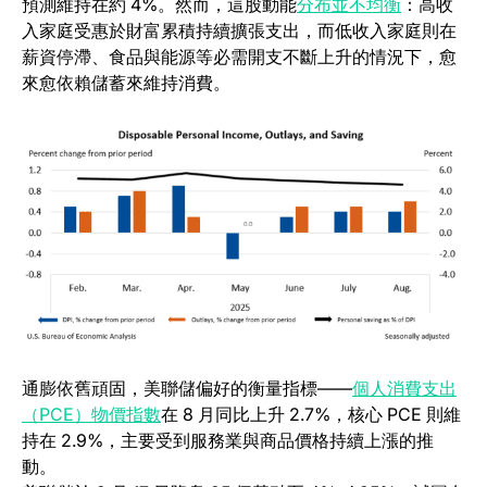
(opens in 
預測維持在約 4%。然而，這股動能
分布並不均衡
：高收
入家庭受惠於財富累積持續擴張支出，而低收入家庭則在
薪資停滯、食品與能源等必需開支不斷上升的情況下，愈
來愈依賴儲蓄來維持消費。
通膨依舊頑固，美聯儲偏好的衡量指標——
個人消費支出
(opens in a new tab)
（PCE）物價指數
在 8 月同比上升 2.7%，核心 PCE 則維
持在 2.9%，主要受到服務業與商品價格持續上漲的推
動。