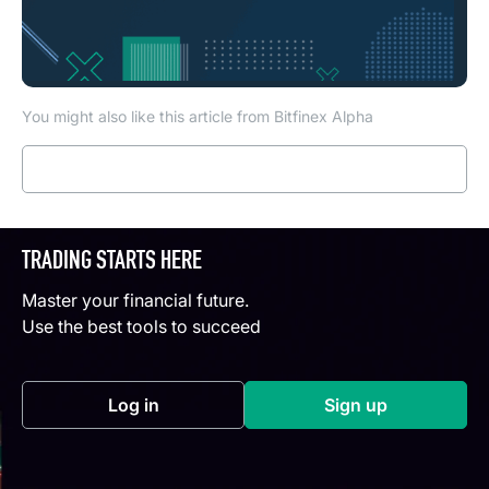
You might also like this article from Bitfinex Alpha
Read more
TRADING STARTS HERE
Master your financial future.
Use the best tools to succeed
Log in
Sign up
(opens in a new tab)
(opens in a new