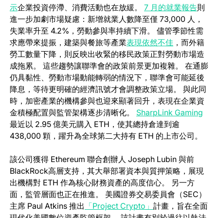
示
企業投資停滯、消費活動也在放緩。
7 月的就業報告
則
進一步加劇市場疑慮：新增就業人數降至僅 73,000 人，
失業率升至 4.2%，勞動參與率持續下滑。 儘管季節性需
求應帶來提振，建築與餐旅等產業
表現依然不佳
，而外籍
勞工數量下降，則反映出收緊的移民政策正對勞動市場造
成拖累。 這些趨勢讓聯準會的政策前景更加複雜。 在通膨
仍具黏性、勞動市場動能轉弱的情況下，聯準會可能延後
降息，等待更明確的經濟訊號才會調整政策立場。 與此同
時，加密產業的機構參與也迎來顯著回升，表現在企業資
金積極配置與監管架構逐步清晰化。
SharpLink Gaming
最近以 2.95 億美元購入 ETH，使其總持倉達到逾
438,000 顆，躍升為全球第二大持有 ETH 的上市公司。
該公司獲得 Ethereum 聯合創辦人 Joseph Lubin 與前
BlackRock高層支持，其大舉部署資本與質押策略，展現
出機構對 ETH 作為核心財務資產的高度信心。 另一方
面，監管層面也正在推進。 美國證券交易委員會（SEC）
主席 Paul Atkins 推出
「Project Crypto」
計畫，旨在全面
現代化美國數位資產監管框架。 該計畫有別於過往以執法