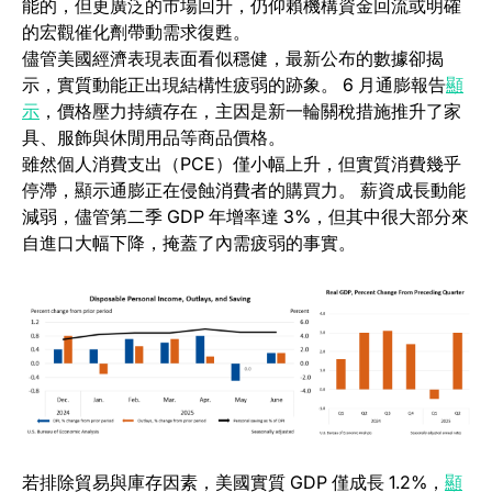
能的，但更廣泛的市場回升，仍仰賴機構資金回流或明確
的宏觀催化劑帶動需求復甦。
儘管美國經濟表現表面看似穩健，最新公布的數據卻揭
示，實質動能正出現結構性疲弱的跡象。 6 月通膨報告
顯
示
，價格壓力持續存在，主因是新一輪關稅措施推升了家
具、服飾與休閒用品等商品價格。
雖然個人消費支出（PCE）僅小幅上升，但實質消費幾乎
停滯，顯示通膨正在侵蝕消費者的購買力。 薪資成長動能
減弱，儘管第二季 GDP 年增率達 3%，但其中很大部分來
自進口大幅下降，掩蓋了內需疲弱的事實。
若排除貿易與庫存因素，美國實質 GDP 僅成長 1.2%，
顯