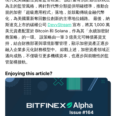
為主的監管風格，將針對代幣分類提供明確標準，推動合
規的加密「超級應用程式」落地，並鼓勵傳統金融代幣
化，為美國重新奪回數位創新的主導地位鋪路。 最後，納
斯達克上市的碳權公司
DevvStream
宣布，將其 1,000 萬
美元資產配置於 Bitcoin 和 Solana，作為其「永續加密財
務策略」的一環。 該策略由一筆 3 億美元可轉債募資支
持，結合財務部署與環境影響管理，顯示加密資產正逐步
融入企業多元化財務模型中。 綜觀上述，加密資產領域正
邁向成熟，不僅吸引更多機構資本，也逐步與前瞻性的監
管架構接軌。
Bitfinex Alpha｜比特幣創新高後，主流山寨幣強勢跟進
Enjoying this article?