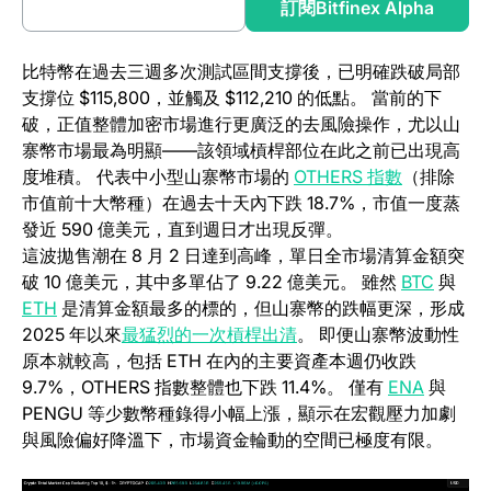
(opens in a new tab)
(opens
閱讀完整分析
訂閱Bitfinex Alpha
比特幣在過去三週多次測試區間支撐後，已明確跌破局部
支撐位 $115,800，並觸及 $112,210 的低點。 當前的下
破，正值整體加密市場進行更廣泛的去風險操作，尤以山
寨幣市場最為明顯——該領域槓桿部位在此之前已出現高
度堆積。 代表中小型山寨幣市場的
OTHERS 指數
（排除
市值前十大幣種）在過去十天內下跌 18.7%，市值一度蒸
發近 590 億美元，直到週日才出現反彈。
這波拋售潮在 8 月 2 日達到高峰，單日全市場清算金額突
(opens 
破 10 億美元，其中多單佔了 9.22 億美元。 雖然
BTC
與
(opens in a new tab)
ETH
是清算金額最多的標的，但山寨幣的跌幅更深，形成
2025 年以來
最猛烈的一次槓桿出清
。 即便山寨幣波動性
原本就較高，包括 ETH 在內的主要資產本週仍收跌
(opens i
9.7%，OTHERS 指數整體也下跌 11.4%。 僅有
ENA
與
PENGU 等少數幣種錄得小幅上漲，顯示在宏觀壓力加劇
與風險偏好降溫下，市場資金輪動的空間已極度有限。