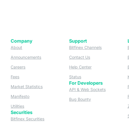
Company
Support
 tab)
(opens in a new tab)
(opens in a ne
About
Bitfinex Channels
 a new tab)
(opens in a new tab)
(opens in a new tab)
Announcements
Contact Us
ew tab)
(opens in a new tab)
(opens in a new tab
Careers
Help Center
a new tab)
(opens in a new tab)
(opens in a new tab)
Fees
Status
For Developers
a new tab)
(opens in a new tab)
Market Statistics
(opens in a 
API & Web Sockets
 a new tab)
(opens in a new tab)
Manifesto
(opens in a new tab
Bug Bounty
(opens in a new tab)
Utilities
Securities
 in a new tab)
(opens in a new tab)
Bitfinex Securities
 in a new tab)