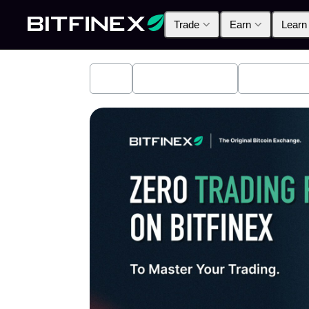
Trade
Earn
Learn
All
Industry News
Bitfinex A