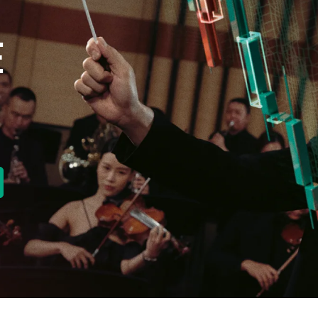
E
new tab)