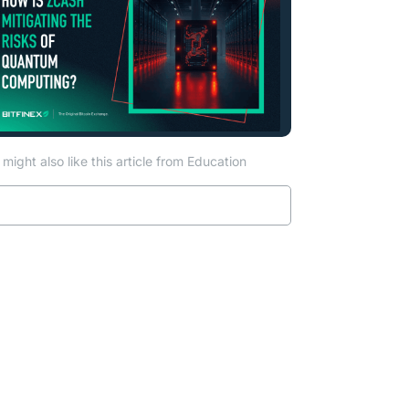
might also like this article from Education
Read more