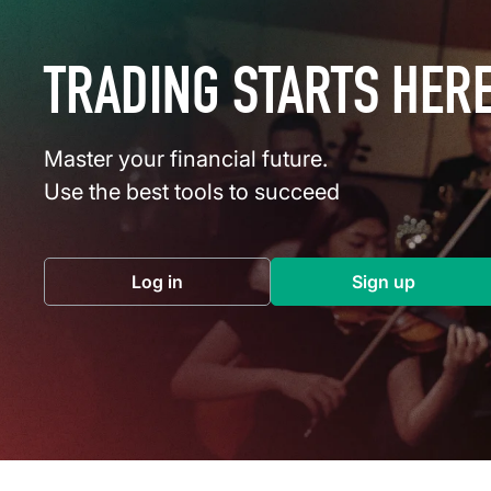
TRADING STARTS HER
Master your financial future.
Use the best tools to succeed
Log in
Sign up
(opens in a new tab)
(opens in a 