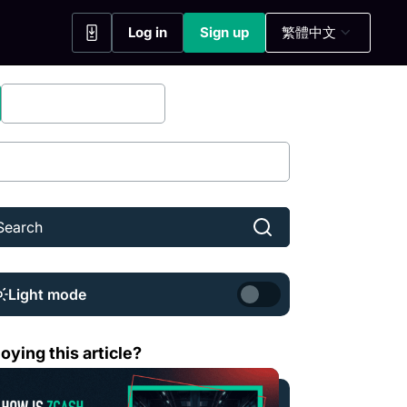
Log in
Sign up
繁體中文
(opens in a new tab)
(opens in a new tab)
Bitfinex Securities
Share
Light mode
cash 如何緩解量子運算帶來的風險？
oying this article?