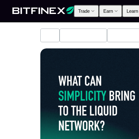
Trade
Earn
Learn
All
Industry News
Bitfinex A