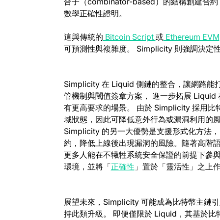
合子（combinator-based）的結構
數學正確性證明。
(opens in a new t
這與傳統的
Bitcoin Script
或
Ethereum EVM
可預測性與複雜度。
Simplicity 則
Simplicity 在 Liquid 側鏈的整
管機制與閾值簽章方案， 進一步拓展 Liqu
有更高要求的場景。
由於 Simplicity 採用
域狀態，因此可降低意外行為或漏洞利用的
Simplicity 的另一大優勢是支援形式化方法
約，降低上線後出現漏洞的風險。隨著高階
更多人能在不犧牲系統安全保證的前提下參與開發
(opens in a new tab)
環境，並將「
正確性
」置於「靈活性」之上
展望未來，Simplicity 可能成為比特
持此類升級。 即便僅限於 Liquid，其基