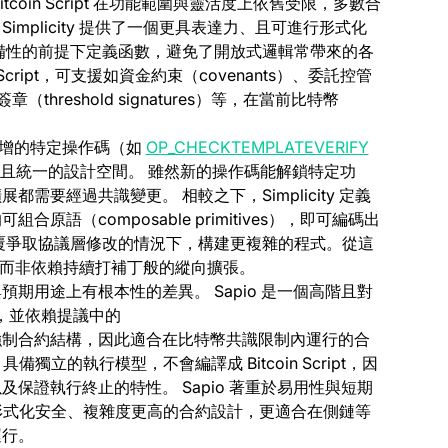
oin Script 在功能範圍與靈活度上依舊受限，多數合
mplicity 提供了一個更具表達力、且可進行形式化
備性的前提下定義函數，避免了開放式邏輯常帶來的各
 Script，可支援如資金約束（covenants）、委託控管
值簽章（threshold signatures）等，在當前比特幣
。
議新增的特定操作碼（如
OP_CHECKTEMPLATEVERIFY
了更廣泛且統一的設計空間。
雖然新的操作碼能解鎖特定功
要經過共識變更。 相較之下，Simplicity 定義
語（composable primitives），即可編碼出
覆爭取協議層修改的情況下，構建更複雜的程式。從這
擴展，而非依賴持續打補丁般的縱向擴張。
能特性與預期用途上有根本性的差異。
Sapio 是一個高階且對
pt，並依賴提議中的
TV）來強制合約結構，因此適合在比特幣共識限制內運行的合
，具備獨立的執行模型，不會編譯成 Bitcoin Script，因
保證執行終止的特性。 Sapio 著重於易用性與短期
則專為形式化安全、複雜度更高的合約設計，更適合在側鏈等
運行。