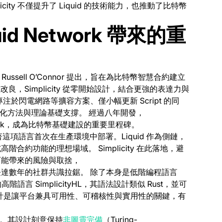
ity 不僅提升了 Liquid 的技術能力，也推動了比特幣
iquid Network 帶來的重
eam 的 Russell O’Connor 提出，旨在為比特幣智慧合約建立
漸進式改良，Simplicity 從零開始設計，結合更強的表達力與
於閃電網路等擴容方案、僅小幅更新 Script 的同
由形式化方法與理論基礎支撐。 經過八年開發，
Network，成為比特幣基礎建設的重要里程碑。
d，標誌著這項語言首次在生產環境中部署。Liquid 作為側鏈，
約功能的理想場域。 Simplicity 在此落地，避
可能帶來的風險與取捨，
達數年的社群共識拉鋸。 除了本身是低階編程語言
階語言 SimplicityHL，其語法設計類似 Rust，並可
層抽象設計是讓平台兼具可用性、可稽核性與實用性的關鍵，有
(opens in a new tab)
創新。其設計刻意保持
非圖靈完備
（Turing-