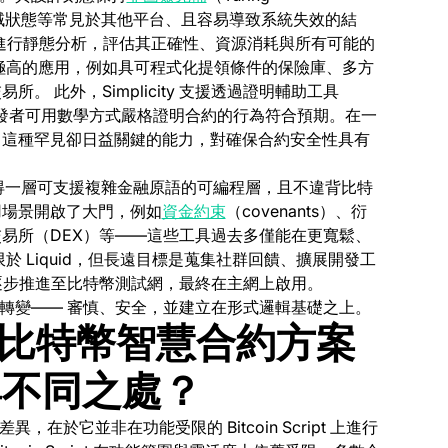
變全域狀態等常見於其他平台、且容易導致系統失效的結
前，都能進行靜態分析，評估其正確性、資源消耗與所有可能的
極高的應用，例如具可程式化提領條件的保險庫、多方
 此外，Simplicity 支援透過證明輔助工具
驗證，讓開發者可用數學方式嚴格證明合約的行為符合預期。在一
，這種罕見卻日益關鍵的能力，對確保合約安全性具有
比特幣生態獲得一層可支援複雜金融原語的可編程層，且不違背比特
(opens in a new tab)
用場景開啟了大門，例如
資金約束
（covenants）、衍
易所（DEX）等——這些工具過去多僅能在更寬鬆、
於 Liquid，但長遠目標是蒐集社群回饋、擴展開發工
證後，逐步推進至比特幣測試網，最終在主網上啟用。
的一種轉變—— 審慎、安全，並建立在形式邏輯基礎之上。
 與其他比特幣智慧合約方案
與不同之處？
差異，在於它並非在功能受限的 Bitcoin Script 上進行