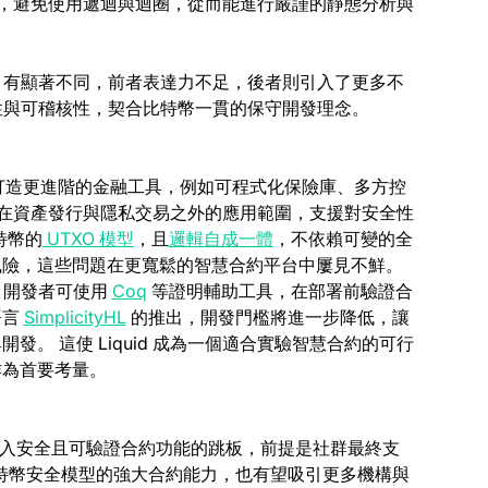
創建合約，避免使用遞迴與迴圈，從而能進行嚴謹的靜態分析與
ab)
(opens in a new tab)
有顯著不同，前者表達力不足，後者則引入了更多不
強調決定性與可稽核性，契合比特幣一貫的保守開發理念。
合，讓網路能打造更進階的金融工具，例如可程式化保險庫、多方控
id 在資產發行與隱私交易之外的應用範圍，支援對安全性
(opens in a new tab)
(opens in a new tab)
比特幣的
UTXO 模型
，且
邏輯自成一體
，不依賴可變的全
風險，這些問題在更寬鬆的智慧合約平台中屢見不鮮。
(opens in a new tab)
，
開發者可使用
Coq
等證明輔助工具，在部署前驗證合
(opens in a new tab)
語言
SimplicityHL
的推出，開發門檻將進一步降低，讓
。 這使 Liquid 成為一個適合實驗智慧合約的可行
作為首要考量。
幣主鏈引入安全且可驗證合約功能的跳板，前提是社群最終支
於比特幣安全模型的強大合約能力，也有望吸引更多機構與