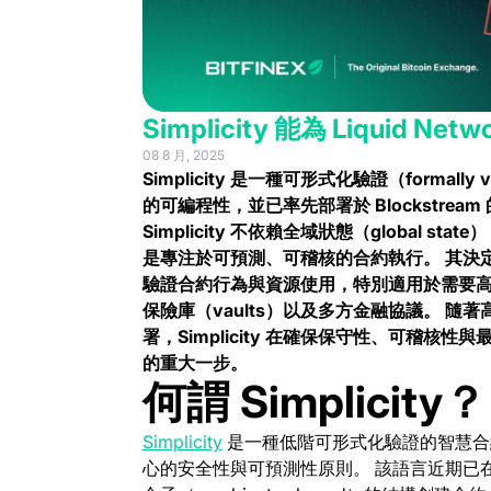
Simplicity 能為 Liquid N
08 8 月, 2025
Simplicity 是一種可形式化驗證（formal
的可編程性，並已率先部署於 Blockstream 的 L
Simplicity 不依賴全域狀態（global sta
是專注於可預測、可稽核的合約執行。
其決定
驗證合約行為與資源使用，特別適用於需要高度
保險庫（vaults）以及多方金融協議。
隨著高
署，Simplicity 在確保保守性、可稽
的重大一步。
何謂 Simplicity？
(opens in a new tab)
Simplicity
是一種低階可形式化驗證的智慧合
心的安全性與可預測性原則。 該語言近期已