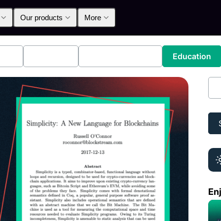
Our products
More
lpha
Products
Announcements
Education
圖
Enj