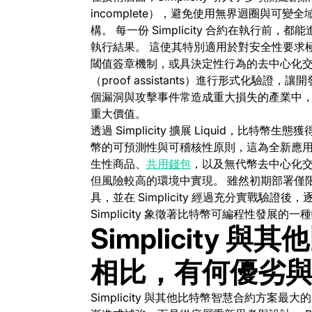
incomplete），避免使用無界迴圈與可
構。
每一份 Simplicity 合約在執行
執行結果。 這使其特別適用於對安全性要求
閾值簽章機制，或具決定性行為的去中心化交易所。
（proof assistants）進行形式化
個漏洞與攻擊事件常造成重大損失的產業中
重大價值。
透過 Simplicity 擴展 Liquid，
幣的可預測性與可稽核性原則，
這為全新應
(opens in a new tab)
生性商品、
共用錢包
，以及無代幣去中心化交
但風險較高的環境中實現。
雖然初期部署僅限
具，並在 Simplicity 經過充分實戰驗
Simplicity 象徵著比特幣可編程性發展
Simplicity
相比，有何優劣
Simplicity 與其他比特幣智慧合約方案最大的