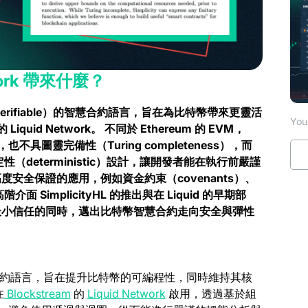
etwork 帶來什麼？
ly verifiable）的智慧合約語言，旨在為比特幣帶來更靈活
You 
iquid Network。
不同於 Ethereum 的 EVM，
te），也不具圖靈完備性（Turing completeness），而
性（deterministic）設計，讓開發者能在執行前嚴謹
安全保證的應用，例如資金約束（covenants）、
階介面 SimplicityHL 的推出與在 Liquid 的早期部
核性與最小信任的同時，邁出比特幣智慧合約走向安全與彈性
約語言，旨在提升比特幣的可編程性，同時維持其核
(opens in a new tab)
(opens in a new tab)
在
Blockstream
的
Liquid Network
啟用，透過基於組