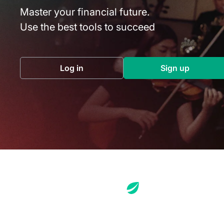
Master your financial future.
Use the best tools to succeed
Log in
Sign up
(opens in a new tab)
(opens in a 