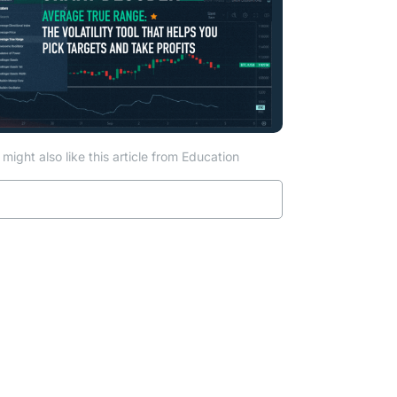
might also like this article from Education
Read more