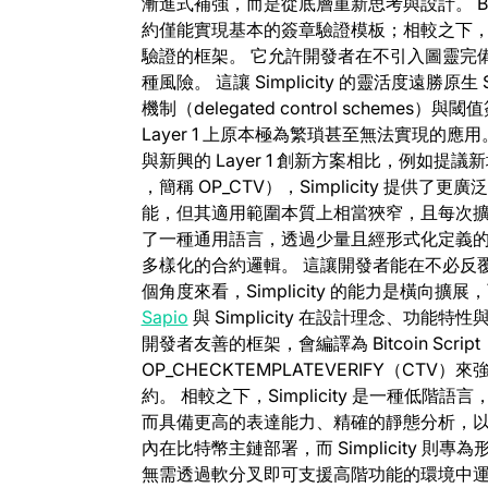
漸進式補強，而是從底層重新思考與設計。 Bitc
約僅能實現基本的簽章驗證模板；相較之下，Si
驗證的框架。 它允許開發者在不引入圖靈完
種風險。 這讓 Simplicity 的靈活度遠勝原生
機制（delegated control schemes）與閾
Layer 1 上原本極為繁瑣甚至無法實現的應用
與新興的 Layer 1 創新方案相比，例如提
(opens in a new tab)
，簡稱 OP_CTV），Simplicity 提供
能，但其適用範圍本質上相當狹窄，且每次擴展都需
了一種通用語言，透過少量且經形式化定義的可組合原
多樣化的合約邏輯。 這讓開發者能在不必反
個角度來看，Simplicity 的能力是橫向
(opens in a new tab)
Sapio
與 Simplicity 在設計理念、功
開發者友善的框架，會編譯為 Bitcoin Scri
OP_CHECKTEMPLATEVERIFY（C
約。 相較之下，Simplicity 是一種低階語言
而具備更高的表達能力、精確的靜態分析，以及
內在比特幣主鏈部署，而 Simplicity 
無需透過軟分叉即可支援高階功能的環境中