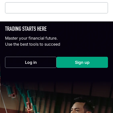
Read more
TRADING STARTS HERE
Master your financial future.
Use the best tools to succeed
Log in
Sign up
(opens in a new tab)
(opens in a new