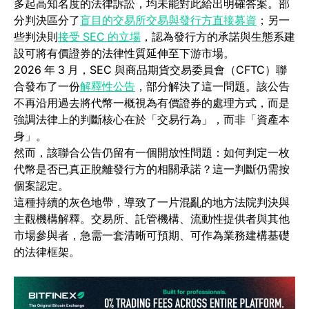
多起高知名度的法律訴訟，均未能對此給出明確答案。部
(opens in 
分判決區分了
盲目的交易所交易與發行方直接募資
；另一
(opens in a new tab)
些判決則
接受 SEC 的立場
，認為發行方的承諾與生態系建
設可將有價證券的法律性質延伸至下游市場。
2026 年 3 月，SEC 與商品期貨交易委員會（CFTC）聯
(opens in a new tab)
合發布了一份
解釋性公告
，部分解決了這一問題。該公告
不再沿用過去將代幣一概視為有價證券的處理方式，而是
強調法律上的判斷核心在於「交易行為」，而非「資產本
身」。
然而，該聯合公告仍留有一個開放性問題：如何判定一枚
代幣是否已真正脫離發行方的相關承諾？這一判斷仍需按
個案認定。
這種持續的灰色地帶，導致了一片混亂的地方法院判決與
主觀機構解釋。交易所、託管機構、流動性提供者與其他
市場參與者，急需一套清晰可預期、可作為業務建構基礎
的法律框架。
(o