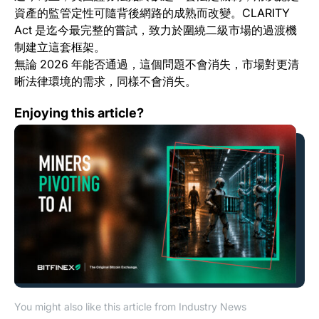
資產的監管定性可隨背後網路的成熟而改變。CLARITY
Act 是迄今最完整的嘗試，致力於圍繞二級市場的過渡機
制建立這套框架。
無論 2026 年能否通過，這個問題不會消失，市場對更清
晰法律環境的需求，同樣不會消失。
AI 轉型潮之於比特幣礦商與比特幣的意義
Enjoying this article?
You might also like this article from Industry News