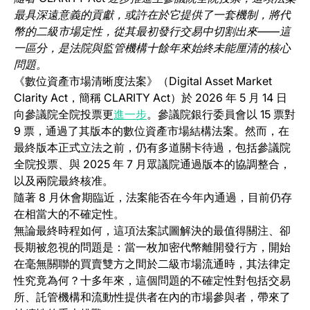
最具深遠意義的貢獻，或許在於它提供了一套機制，將代
幣的二級市場定性，從其最初發行交易中切割出來——這
一區分，是法院與監管機構十餘年來始終未能厘清的核心
問題。
《數位資產市場清晰度法案》（Digital Asset Market
Clarity Act，簡稱 CLARITY Act）於 2026 年 5 月 14 日
(opens in a new tab)
向參議院全院投票更
進一步
。參議院銀行委員會以 15 票對
9 票，通過了其版本的數位資產市場結構法案。然而，在
最終版本正式立法之前，仍有多道關卡待過，包括參議院
全院投票、與 2025 年 7 月眾議院通過版本的協調整合，
以及兩院最終核准。
隨著 8 月休會期臨近，法案能否在今年內通過，目前仍存
在相當大的不確定性。
無論最終時程如何，這項法案試圖解決的最值得關注、卻
長期被忽視的問題是：當一枚加密代幣離開發行方，開始
在毫無關聯的買賣雙方之間於二級市場流通時，其法律定
性究竟為何？十多年來，這個問題的不確定性對包括交易
所、託管機構和流動性提供者在內的市場參與者，帶來了