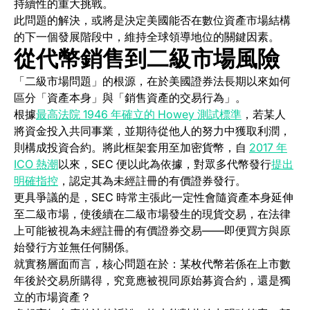
持續性的重大挑戰。
此問題的解決，或將是決定美國能否在數位資產市場結構
的下一個發展階段中，維持全球領導地位的關鍵因素。
從代幣銷售到二級市場風險
「二級市場問題」的根源，在於美國證券法長期以來如何
區分「資產本身」與「銷售資產的交易行為」。
(opens in a n
根據
最高法院 1946 年確立的 Howey 測試標準
，若某人
將資金投入共同事業，並期待從他人的努力中獲取利潤，
則構成投資合約。將此框架套用至加密貨幣，自
2017 年
ICO 熱潮
以來，SEC 便以此為依據，對眾多代幣發行
提出
(opens in a new tab)
明確指控
，認定其為未經註冊的有價證券發行。
更具爭議的是，SEC 時常主張此一定性會隨資產本身延伸
至二級市場，使後續在二級市場發生的現貨交易，在法律
上可能被視為未經註冊的有價證券交易——即便買方與原
始發行方並無任何關係。
就實務層面而言，核心問題在於：某枚代幣若係在上市數
年後於交易所購得，究竟應被視同原始募資合約，還是獨
立的市場資產？