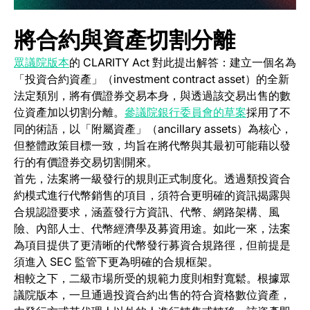
將合約與資產切割分離
(opens in a new tab)
眾議院版本
的 CLARITY Act 對此提出解答：建立一個名為
「投資合約資產」（investment contract asset）的全新
法定類別，將有價證券交易本身，與透過該交易出售的數
(opens in a 
位資產加以切割分離。
參議院銀行委員會的草案
採用了不
同的術語，以「附屬資產」（ancillary assets）為核心，
但整體政策目標一致，均旨在將代幣與其最初可能藉以發
行的有價證券交易切割開來。
首先，法案將一級發行的規則正式制度化。透過類投資合
約模式進行代幣銷售的項目，須符合更明確的資訊揭露與
合規認證要求，涵蓋發行方資訊、代幣、網路架構、風
險、內部人士、代幣經濟學及募資用途。如此一來，法案
為項目提供了更清晰的代幣發行募資合規路徑，但前提是
須進入 SEC 監管下更為明確的合規框架。
相較之下，二級市場所受的規範力度則相對寬鬆。根據眾
議院版本，一旦通過投資合約出售的符合資格數位資產，