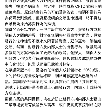
由發行方或其代理人以外的人進行轉售或轉移，該資產即
喪失「投資合約資產」的定性，轉而成為 CFTC 管轄下的
數位商品。原始銷售行為仍可能受到監管，相關不當行為
亦仍可受到懲處，但資產後續的交易生命週期，將不再被
自動視為原始募資行為的延續。
關鍵的區分點在於：一般二級市場的賣方，與發行方或其
關係人之間的差異。對於毫無關聯的買賣雙方而言，原始
發行的法律性質不應永久附著於資產，延伸至每一筆後續
交易。然而，對發行方及內部人士的出售行為，眾議院與
參議院的方案均保留了更嚴格的規範。創辦人、關係人及
相關方，仍須遵守資訊揭露義務、轉售限制及成熟度或去
中心化測試，以證明網路已脫離其控制。
在眾議院版本中，當沒有任何個人或群體持有 20% 或以
上的代幣供應量或治理權時，網路可被認定為已達到成
熟。參議院銀行草案則採用更具質化性質的「共同控制」
測試，判斷網路是否實質上仍由發行方、內部人士或關係
方所主導。
兩種方案的共同目標，均在於防止發行方與內部人士藉由
二級市場規避有價證券法義務，或在仍實質掌控網路之際