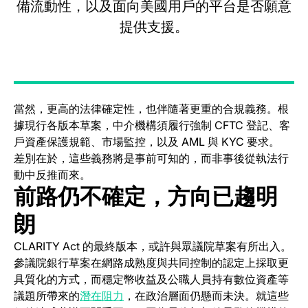
備流動性，以及面向美國用戶的平台是否願意
提供支援。
當然，更高的法律確定性，也伴隨著更重的合規義務。根
據現行各版本草案，中介機構須履行強制 CFTC 登記、客
戶資產保護規範、市場監控，以及 AML 與 KYC 要求。
差別在於，這些義務將是事前可知的，而非事後從執法行
動中反推而來。
前路仍不確定，方向已趨明
朗
CLARITY Act 的最終版本，或許與眾議院草案有所出入。
參議院銀行草案在網路成熟度與共同控制的認定上採取更
具質化的方式，而穩定幣收益及公職人員持有數位資產等
(opens in a new tab)
議題所帶來的
潛在阻力
，在政治層面仍懸而未決。就這些