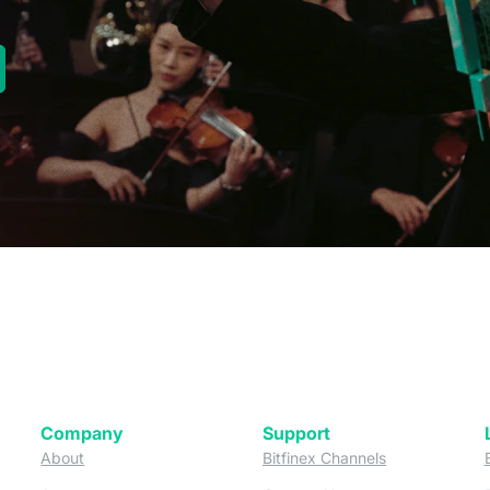
new tab)
Company
Support
 tab)
(opens in a new tab)
(opens in a ne
About
Bitfinex Channels