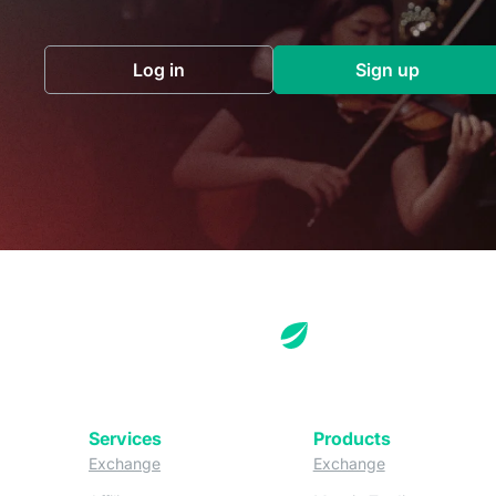
Log in
Sign up
(opens in a new tab)
(opens in a 
Services
Products
(opens in a new tab)
(opens in a new
Exchange
Exchange