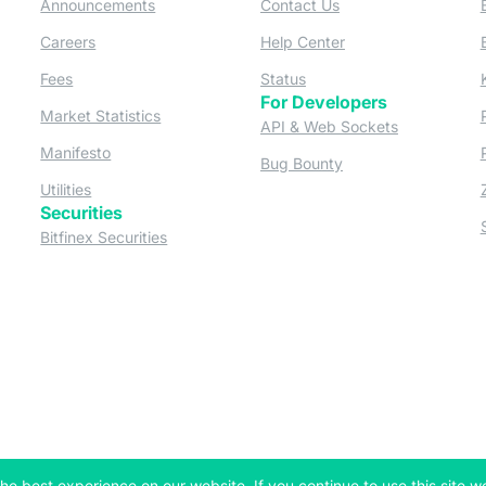
 a new tab)
(opens in a new tab)
(opens in a new tab)
Announcements
Contact Us
ew tab)
(opens in a new tab)
(opens in a new tab
Careers
Help Center
a new tab)
(opens in a new tab)
(opens in a new tab)
Fees
Status
For Developers
a new tab)
(opens in a new tab)
Market Statistics
(opens in a 
API & Web Sockets
 a new tab)
(opens in a new tab)
Manifesto
(opens in a new tab
Bug Bounty
(opens in a new tab)
Utilities
Securities
 in a new tab)
(opens in a new tab)
Bitfinex Securities
 in a new tab)
he best experience on our website. If you continue to use this site we