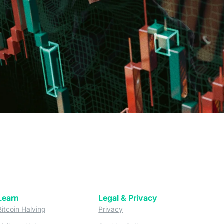
Learn
Legal & Privacy
w tab)
(opens in a new tab)
(opens in a new tab)
Bitcoin Halving
Privacy