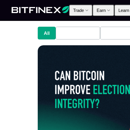
Trade
Earn
Learn
All
Industry News
Bitfinex A