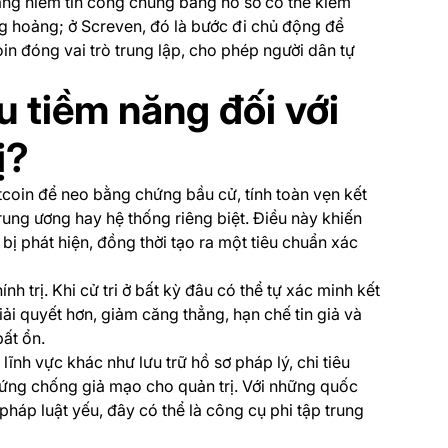
ăng niềm tin công chúng bằng hồ sơ có thể kiểm
g hoảng; ở Screven, đó là bước đi chủ động để
in đóng vai trò trung lập, cho phép người dân tự
u tiềm năng đối với
ị?
coin để neo bằng chứng bầu cử, tính toàn vẹn kết
ung ương hay hệ thống riêng biệt. Điều này khiến
bị phát hiện, đồng thời tạo ra một tiêu chuẩn xác
h trị. Khi cử tri ở bất kỳ đâu có thể tự xác minh kết
ải quyết hơn, giảm căng thẳng, hạn chế tin giả và
bất ổn.
ĩnh vực khác như lưu trữ hồ sơ pháp lý, chi tiêu
chứng chống giả mạo cho quản trị. Với những quốc
háp luật yếu, đây có thể là công cụ phi tập trung