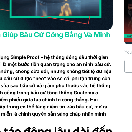
óa Giúp Bầu Cử Công Bằng Và Minh
You 
dụng Simple Proof – hệ thống đóng dấu thời gian
i là một bước tiến quan trọng cho an ninh bầu cử.
chứng, chống sửa đổi, nhưng không tiết lộ dữ liệu
u bầu cử được “neo” vào sổ cái phi tập trung của
h sửa sau bầu cử và giảm phụ thuộc vào hệ thống
ành công trong bầu cử tổng thống Guatemala
ểm phiếu giữa lúc chính trị căng thẳng. Hai
ập trung có thể tăng niềm tin vào bầu cử, mở ra
, miễn là chính quyền sẵn sàng chấp nhận minh
o tác động lâu dài đến