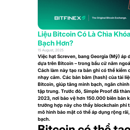
Liệu Bitcoin Có Là Chìa Kh
Bạch Hơn?
15 August, 2025
Việc hạt Screven, bang Georgia (Mỹ) áp 
dựa trên Bitcoin – trong bầu cử năm ngoá
Cách làm này tạo ra bản ghi có thể kiểm 
nhạy cảm. Các bản băm (hash) của tài liệ
Bitcoin, giúp tăng minh bạch, ngăn chỉn
tập trung. Trước đó, Simple Proof đã th
2023, nơi bảo vệ hơn 150.000 biên bản ki
trường hợp này cho thấy blockchain phi t
mô hình bảo mật có thể áp dụng rộng rãi
bạch.
Bitcoin có thể tạ