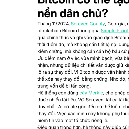
nền dân chủ?
(opens in a
Tháng 11/2024,
Screven County
, Georgia, 
blockchain Bitcoin thông qua
Simple Proof
quả chính thức và ghi vào giao dịch Bitcoi
thời điểm đó, mà không cần tiết lộ nội dung
kiểm chứng, mà không cần cán bộ bầu cử p
Ưu điểm nằm ở việc vừa minh bạch, vừa bảo 
nhận, nhưng dữ liệu chi tiết vẫn được giữ kí
lộ ra sự thay đổi. Vì Bitcoin được vận hành
thể xóa hay thay đổi bằng chứng. Nhờ đó,
trung vốn dễ bị tấn công.
(opens in a 
Hệ thống còn dùng
cây Merkle
, cho phép 
được nhiều tài liệu. Với Screven, tất cả tài
duy nhất. Ai có file gốc đều có thể kiểm c
thay đổi. Việc xác minh này không phụ thu
niềm tin vào một tổ chức riêng lẻ.
Điều quan trọng hơn, hệ thống này giúp củn