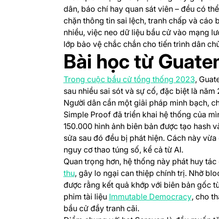
dân, báo chí hay quan sát viên – đều có t
chặn thông tin sai lệch, tranh chấp và cáo 
nhiều, việc neo dữ liệu bầu cử vào mạng lướ
lớp bảo vệ chắc chắn cho tiến trình dân chủ
Bài học từ Guate
(opens
Trong cuộc bầu cử tổng thống 2023
, Guat
sau nhiều sai sót và sự cố, đặc biệt là nă
Người dân cần một giải pháp minh bạch, c
Simple Proof đã triển khai hệ thống của m
150.000 hình ảnh biên bản được tạo hash v
sửa sau đó đều bị phát hiện. Cách này vừa
nguy cơ thao túng số, kể cả từ AI.
Quan trọng hơn, hệ thống này phát huy tác
(opens in a new tab)
thu
, gây lo ngại can thiệp chính trị. Nhờ 
được rằng kết quả khớp với biên bản gốc t
(opens 
phim tài liệu
Immutable Democracy
, cho t
bầu cử đầy tranh cãi.