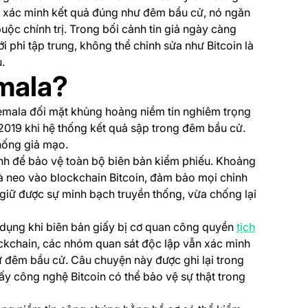
hể xác minh kết quả đúng như đêm bầu cử, nó ngăn
buộc chính trị. Trong bối cảnh tin giả ngày càng
i phi tập trung, không thể chỉnh sửa như Bitcoin là
.
mala?
 in a new tab)
emala đối mặt khủng hoảng niềm tin nghiêm trọng
m 2019 khi hệ thống kết quả sập trong đêm bầu cử.
hống giả mạo.
ình để bảo vệ toàn bộ biên bản kiểm phiếu. Khoảng
à neo vào blockchain Bitcoin, đảm bảo mọi chỉnh
 giữ được sự minh bạch truyền thống, vừa chống lại
 dụng khi biên bản giấy bị cơ quan công quyền
tịch
blockchain, các nhóm quan sát độc lập vẫn xác minh
ừ đêm bầu cử. Câu chuyện này được ghi lại trong
in a new tab)
hấy công nghệ Bitcoin có thể bảo vệ sự thật trong