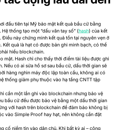
 new tab)
nơi đầu tiên tại Mỹ bảo mật kết quả bầu cử bằng
(opens in a new tab)
(opens in a new tab
. Hệ thống tạo một “dấu vân tay số” (
hash
) của kết
n. Điều này chứng minh kết quả tồn tại nguyên vẹn ở
. Kết quả là hạt có được bản ghi minh bạch, có thể
hải hiểu blockchain.
mật. Hash chỉ cho thấy thời điểm tài liệu được ghi
n. Nếu có ai sửa hồ sơ sau bầu cử, dấu thời gian sẽ
 bởi hàng nghìn máy độc lập toàn cầu, không ai có
 hệ thống giảm phụ thuộc vào hạ tầng CNTT tập
new tab)
chỉ cần một lần ghi vào blockchain nhưng bảo vệ
 liệu bầu cử đều được bảo vệ bằng một dấu thời gian
hứng với hash trên blockchain để đảm bảo không bị
ộc vào Simple Proof hay hạt, nên không cần đặt
g cố niềm tin vào dân chủ. Khi bất kỳ ai – công