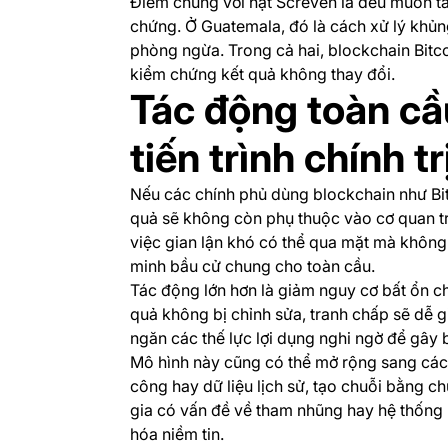
Điểm chung với hạt Screven là đều muốn t
chứng. Ở Guatemala, đó là cách xử lý khủn
phòng ngừa. Trong cả hai, blockchain Bitco
kiểm chứng kết quả không thay đổi.
Tác động toàn cầ
tiến trình chính tr
Nếu các chính phủ dùng blockchain như Bit
quả sẽ không còn phụ thuộc vào cơ quan tr
việc gian lận khó có thể qua mặt mà không 
minh bầu cử chung cho toàn cầu.
Tác động lớn hơn là giảm nguy cơ bất ổn chín
quả không bị chỉnh sửa, tranh chấp sẽ dễ gi
ngăn các thế lực lợi dụng nghi ngờ để gây 
Mô hình này cũng có thể mở rộng sang các l
công hay dữ liệu lịch sử, tạo chuỗi bằng 
gia có vấn đề về tham nhũng hay hệ thống p
hóa niềm tin.