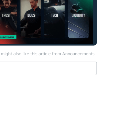
might also like this article from Announcements
Read more