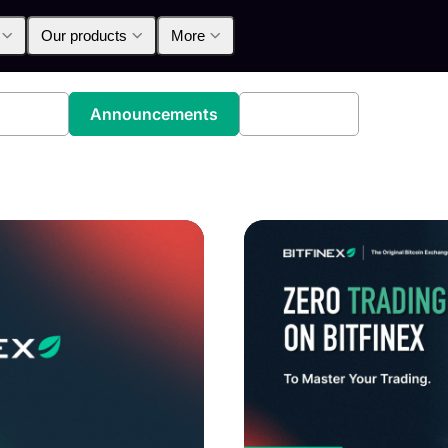
Our products
More
oducts
Announcements
Education