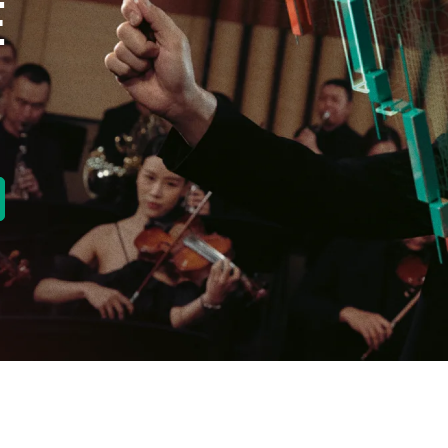
E
new tab)