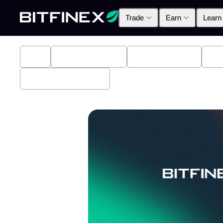
Trade
Earn
Learn
All
Industry News
Bitfinex Alpha
Pr
Bitfinex Securities