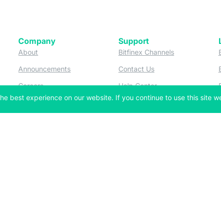
Company
Support
 tab)
(opens in a new tab)
(opens in a ne
About
Bitfinex Channels
 a new tab)
(opens in a new tab)
(opens in a new tab)
Announcements
Contact Us
ew tab)
(opens in a new tab)
(opens in a new tab
Careers
Help Center
he best experience on our website. If you continue to use this site we
a new tab)
(opens in a new tab)
(opens in a new tab)
Fees
Status
For Developers
a new tab)
(opens in a new tab)
Market Statistics
(opens in a 
API & Web Sockets
 a new tab)
(opens in a new tab)
Manifesto
(opens in a new tab
Bug Bounty
(opens in a new tab)
Utilities
Securities
 in a new tab)
(opens in a new tab)
Bitfinex Securities
 in a new tab)