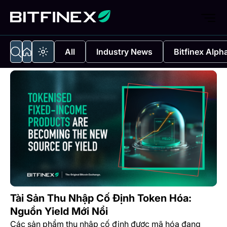
All
Industry News
Bitfinex Alph
Tài Sản Thu Nhập Cố Định Token Hóa:
Nguồn Yield Mới Nổi
Các sản phẩm thu nhập cố định được mã hóa đang