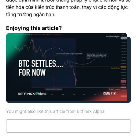
tiến hóa của kiến trúc thanh toán, thay vì các động lực
tăng trưởng ngắn hạn.
Bitfinex Alpha | BTC Hạ Nhiệt Sau Cú Sập Lịch Sử, Thị
Enjoying this article?
You might also like this article from Bitfinex Alpha
Read more