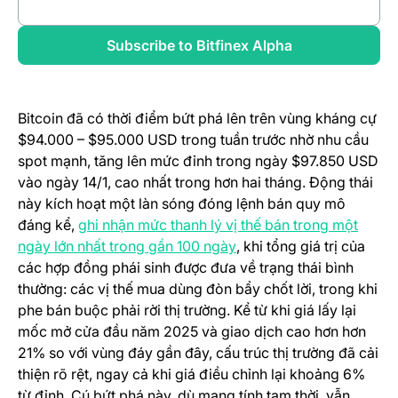
(opens in a new tab)
Review full report
(opens in a new
Subscribe to Bitfinex Alpha
Bitcoin đã có thời điểm bứt phá lên trên vùng kháng cự
$94.000 – $95.000 USD trong tuần trước nhờ nhu cầu
spot mạnh, tăng lên mức đỉnh trong ngày $97.850 USD
vào ngày 14/1, cao nhất trong hơn hai tháng. Động thái
này kích hoạt một làn sóng đóng lệnh bán quy mô
đáng kể,
ghi nhận mức thanh lý vị thế bán trong một
(opens in a new tab)
ngày lớn nhất trong gần 100 ngày
, khi tổng giá trị của
các hợp đồng phái sinh được đưa về trạng thái bình
thường: các vị thế mua dùng đòn bẩy chốt lời, trong khi
phe bán buộc phải rời thị trường. Kể từ khi giá lấy lại
mốc mở cửa đầu năm 2025 và giao dịch cao hơn hơn
21% so với vùng đáy gần đây, cấu trúc thị trường đã cải
thiện rõ rệt, ngay cả khi giá điều chỉnh lại khoảng 6%
từ đỉnh. Cú bứt phá này, dù mang tính tạm thời, vẫn