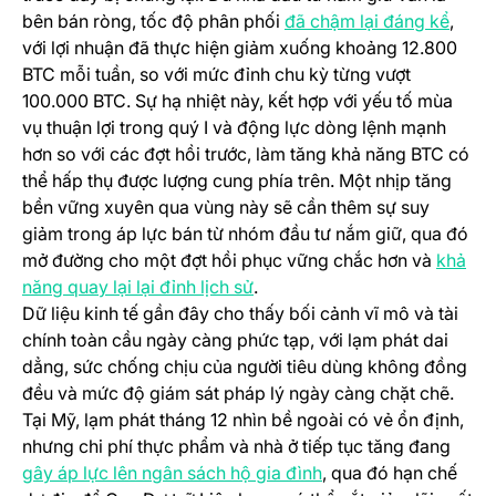
(open
bên bán ròng, tốc độ phân phối
đã chậm lại đáng kể
,
với lợi nhuận đã thực hiện giảm xuống khoảng 12.800
BTC mỗi tuần, so với mức đỉnh chu kỳ từng vượt
100.000 BTC. Sự hạ nhiệt này, kết hợp với yếu tố mùa
vụ thuận lợi trong quý I và động lực dòng lệnh mạnh
hơn so với các đợt hồi trước, làm tăng khả năng BTC có
thể hấp thụ được lượng cung phía trên. Một nhịp tăng
bền vững xuyên qua vùng này sẽ cần thêm sự suy
giảm trong áp lực bán từ nhóm đầu tư nắm giữ, qua đó
mở đường cho một đợt hồi phục vững chắc hơn và
khả
(opens in a new tab)
năng quay lại lại đỉnh lịch sử
.
Dữ liệu kinh tế gần đây cho thấy bối cảnh vĩ mô và tài
chính toàn cầu ngày càng phức tạp, với lạm phát dai
dẳng, sức chống chịu của người tiêu dùng không đồng
đều và mức độ giám sát pháp lý ngày càng chặt chẽ.
Tại Mỹ, lạm phát tháng 12 nhìn bề ngoài có vẻ ổn định,
nhưng chi phí thực phẩm và nhà ở tiếp tục tăng đang
(opens in a new tab)
gây áp lực lên ngân sách hộ gia đình
, qua đó hạn chế