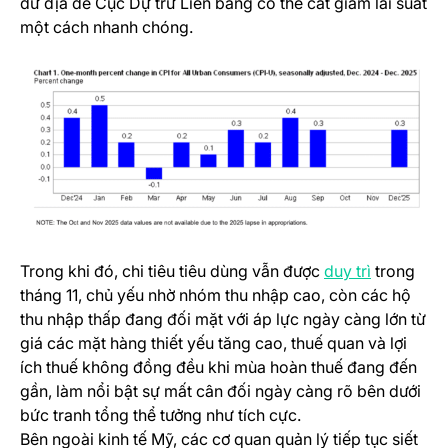
dư địa để Cục Dự trữ Liên bang có thể cắt giảm lãi suất
một cách nhanh chóng.
(opens in 
Trong khi đó, chi tiêu tiêu dùng vẫn được
duy trì
trong
tháng 11, chủ yếu nhờ nhóm thu nhập cao, còn các hộ
thu nhập thấp đang đối mặt với áp lực ngày càng lớn từ
giá các mặt hàng thiết yếu tăng cao, thuế quan và lợi
ích thuế không đồng đều khi mùa hoàn thuế đang đến
gần, làm nổi bật sự mất cân đối ngày càng rõ bên dưới
bức tranh tổng thể tưởng như tích cực.
Bên ngoài kinh tế Mỹ, các cơ quan quản lý tiếp tục siết