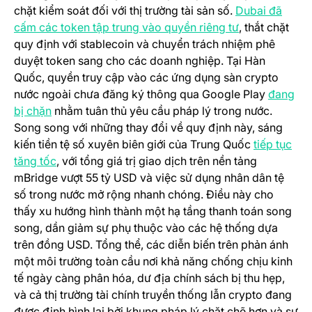
chặt kiểm soát đối với thị trường tài sản số.
Dubai đã
(opens in a ne
cấm các token tập trung vào quyền riêng tư
, thắt chặt
quy định với stablecoin và chuyển trách nhiệm phê
duyệt token sang cho các doanh nghiệp. Tại Hàn
Quốc, quyền truy cập vào các ứng dụng sàn crypto
nước ngoài chưa đăng ký thông qua Google Play
đang
(opens in a new tab)
bị chặn
nhằm tuân thủ yêu cầu pháp lý trong nước.
Song song với những thay đổi về quy định này, sáng
kiến tiền tệ số xuyên biên giới của Trung Quốc
tiếp tục
(opens in a new tab)
tăng tốc
, với tổng giá trị giao dịch trên nền tảng
mBridge vượt 55 tỷ USD và việc sử dụng nhân dân tệ
số trong nước mở rộng nhanh chóng. Điều này cho
thấy xu hướng hình thành một hạ tầng thanh toán song
song, dần giảm sự phụ thuộc vào các hệ thống dựa
trên đồng USD. Tổng thể, các diễn biến trên phản ánh
một môi trường toàn cầu nơi khả năng chống chịu kinh
tế ngày càng phân hóa, dư địa chính sách bị thu hẹp,
và cả thị trường tài chính truyền thống lẫn crypto đang
được định hình lại bởi khung pháp lý chặt chẽ hơn và sự