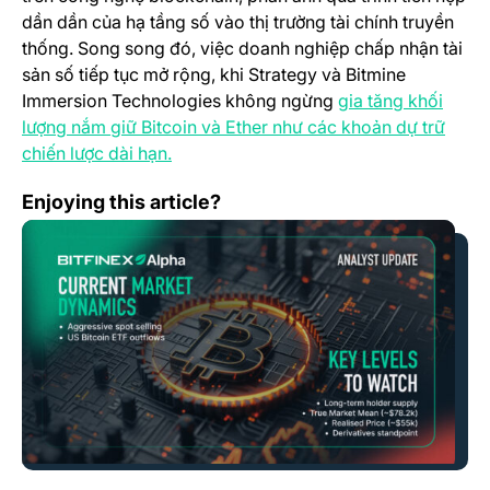
dần dần của hạ tầng số vào thị trường tài chính truyền
thống. Song song đó, việc doanh nghiệp chấp nhận tài
sản số tiếp tục mở rộng, khi Strategy và Bitmine
Immersion Technologies không ngừng
gia tăng khối
lượng nắm giữ Bitcoin và Ether như các khoản dự trữ
(opens in a new tab)
chiến lược dài hạn.
Phân Tích Động Lực Thị Trường Hiện Tại
Enjoying this article?