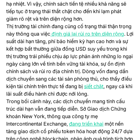
hạ nhiệt. Vì vậy, chính sách tiền tệ nhiều khả năng sẽ
tiếp tục ở trạng thái thắt chặt cho đến khi lạm phát
giảm rõ rệt và trên diện rộng hơn.
Thị trường tài chính đang củng cố trạng thái thận trọng
(opens
này thông qua việc
định giá lại rủi ro trên diện rộng
. Lợi
suất dài hạn tăng, phí bảo hiểm kỳ hạn cao hơn và sự
kết hợp bất thường giữa đồng USD suy yếu trong khi
thị trường trái phiếu chịu áp lực phản ánh những lo ngại
ngày càng lớn về tính bền vững tài khóa, sự ổn định
chính sách và rủi ro địa chính trị. Dòng vốn đang dần
dịch chuyển sang các tài sản phòng thủ, cho thấy điều
(opens in a new
kiện tài chính trên thực tế đang bị
siết chặt
, ngay cả khi
lãi suất điều hành chỉ được nới lỏng.
Trong bối cảnh này, các dịch chuyển mang tính cấu
trúc dài hạn vẫn đang tiếp diễn. Sở Giao dịch Chứng
khoán New York, thông qua công ty mẹ
(opens in a new
Intercontinental Exchange,
đang triển khai
một nền
tảng giao dịch cổ phiếu token hóa hoạt động 24/7 dựa
trên công nghệ blockchain, phản ánh quá trình tích hợp