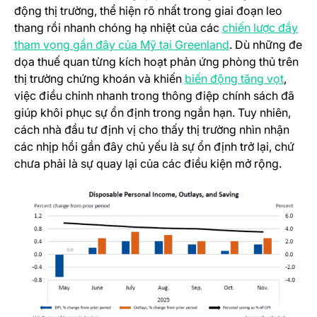
động thị trường, thể hiện rõ nhất trong giai đoạn leo
thang rồi nhanh chóng hạ nhiệt của các
chiến lược đầy
(opens in a new 
tham vọng gần đây của Mỹ tại Greenland
. Dù những đe
dọa thuế quan từng kích hoạt phản ứng phòng thủ trên
(opens
thị trường chứng khoán và khiến
biến động tăng vọt
,
việc điều chỉnh nhanh trong thông điệp chính sách đã
giúp khôi phục sự ổn định trong ngắn hạn. Tuy nhiên,
cách nhà đầu tư định vị cho thấy thị trường nhìn nhận
các nhịp hồi gần đây chủ yếu là sự ổn định trở lại, chứ
chưa phải là sự quay lại của các điều kiện mở rộng.