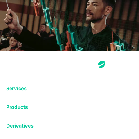
Services
Exchange
Products
Affiliates
Exchange
Staking
Derivatives
Margin Trading
Corporate & Professional
Bitfinex Derivatives