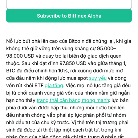
(opens in a new tab)
Review full report
(opens in a new
Subscribe to Bitfinex Alpha
Nỗ lực bứt phá lên cao của Bitcoin đã chững lại, khi giá
không thể giữ vững trên vùng kháng cự 95.000–
98.000 USD và quay trở lại biên độ giao dịch quen
thuộc. Sau khi đạt đỉnh 97.850 USD vào giữa tháng 1,
BTC đã điều chỉnh hơn 10%, rơi xuống dưới mức mở
(opens in a n
cửa đầu năm khi động lực mua spot
suy yếu
và dòng
(opens in a new tab)
vốn rút khỏi ETF
gia tăng
. Việc mọi nỗ lực tăng giá đều
bị từ chối quanh vùng giá vốn của nhóm nắm giữ ngắn
(opens in a 
hạn cho thấy
trạng thái cân bằng mong manh
: lực bán
phía dưới vẫn được hấp thụ, nhưng mỗi bước tiến lên
đều nhanh chóng vấp phải áp lực phân phối từ nhóm
nhà đầu tư của chu kỳ trước. Vị thế trên thị trường phái
sinh đã được tái thiết lập một cách trật tự, trong khi
phản ứng của biến động giá chỉ tập trung ở phần rất