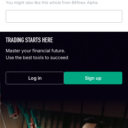
You might also like this article from Bitfinex Alpha
Read more
TRADING STARTS HERE
Master your financial future.
Use the best tools to succeed
Log in
Sign up
(opens in a new tab)
(opens in a new