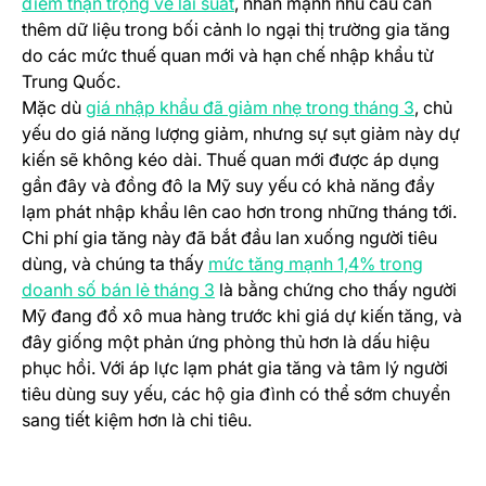
(opens in a new tab)
điểm thận trọng về lãi suất
, nhấn mạnh nhu cầu cần
thêm dữ liệu trong bối cảnh lo ngại thị trường gia tăng
do các mức thuế quan mới và hạn chế nhập khẩu từ
Trung Quốc.
(opens i
Mặc dù
giá nhập khẩu đã giảm nhẹ trong tháng 3
, chủ
yếu do giá năng lượng giảm, nhưng sự sụt giảm này dự
kiến sẽ không kéo dài. Thuế quan mới được áp dụng
gần đây và đồng đô la Mỹ suy yếu có khả năng đẩy
lạm phát nhập khẩu lên cao hơn trong những tháng tới.
Chi phí gia tăng này đã bắt đầu lan xuống người tiêu
dùng, và chúng ta thấy
mức tăng mạnh 1,4% trong
(opens in a new tab)
doanh số bán lẻ tháng 3
là bằng chứng cho thấy người
Mỹ đang đổ xô mua hàng trước khi giá dự kiến tăng, và
đây giống một phản ứng phòng thủ hơn là dấu hiệu
phục hồi. Với áp lực lạm phát gia tăng và tâm lý người
tiêu dùng suy yếu, các hộ gia đình có thể sớm chuyển
sang tiết kiệm hơn là chi tiêu.