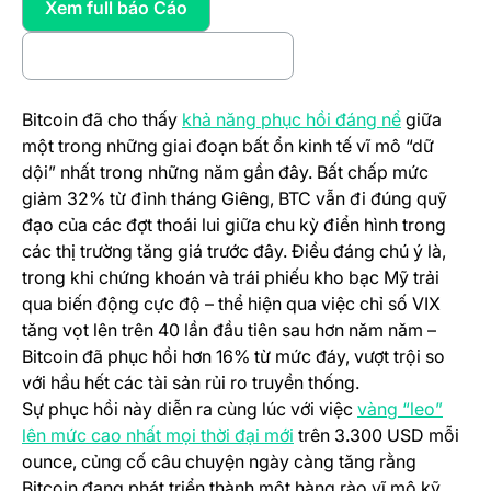
Xem full báo Cáo
(opens in a new tab)
Tạo Tài khoản trên Bitfinex
(opens in a new tab)
(opens in 
Bitcoin đã cho thấy
khả năng phục hồi đáng nể
giữa
một trong những giai đoạn bất ổn kinh tế vĩ mô “dữ
dội” nhất trong những năm gần đây. Bất chấp mức
giảm 32% từ đỉnh tháng Giêng, BTC vẫn đi đúng quỹ
đạo của các đợt thoái lui giữa chu kỳ điển hình trong
các thị trường tăng giá trước đây. Điều đáng chú ý là,
trong khi chứng khoán và trái phiếu kho bạc Mỹ trải
qua biến động cực độ – thể hiện qua việc chỉ số VIX
tăng vọt lên trên 40 lần đầu tiên sau hơn năm năm –
Bitcoin đã phục hồi hơn 16% từ mức đáy, vượt trội so
với hầu hết các tài sản rủi ro truyền thống.
Sự phục hồi này diễn ra cùng lúc với việc
vàng “leo”
(opens in a new tab)
lên mức cao nhất mọi thời đại mới
trên 3.300 USD mỗi
ounce, củng cố câu chuyện ngày càng tăng rằng
Bitcoin đang phát triển thành một hàng rào vĩ mô kỹ