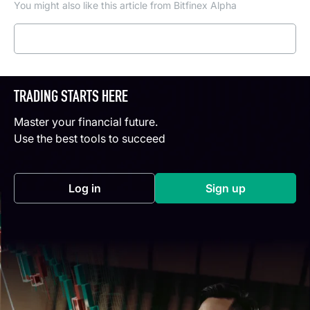
You might also like this article from Bitfinex Alpha
Read more
TRADING STARTS HERE
Master your financial future.
Use the best tools to succeed
Log in
Sign up
(opens in a new tab)
(opens in a new