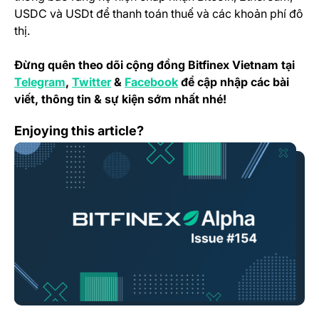
USDC và USDt để thanh toán thuế và các khoản phí đô
thị.
Đừng quên theo dõi cộng đồng Bitfinex Vietnam tại
(opens in a new tab)
(opens in a new tab)
(opens in a new tab)
Telegram
,
Twitter
&
Facebook
để cập nhập các bài
viết, thông tin & sự kiện sớm nhất nhé!
Bitfinex Alpha | The Bulls Return to Bitcoin
Enjoying this article?