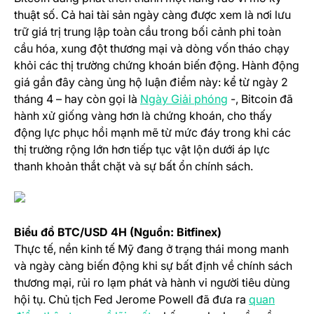
thuật số. Cả hai tài sản ngày càng được xem là nơi lưu
trữ giá trị trung lập toàn cầu trong bối cảnh phi toàn
cầu hóa, xung đột thương mại và dòng vốn tháo chạy
khỏi các thị trường chứng khoán biến động. Hành động
giá gần đây càng ủng hộ luận điểm này: kể từ ngày 2
(opens in a new 
tháng 4 – hay còn gọi là
Ngày Giải phóng
-, Bitcoin đã
hành xử giống vàng hơn là chứng khoán, cho thấy
động lực phục hồi mạnh mẽ từ mức đáy trong khi các
thị trường rộng lớn hơn tiếp tục vật lộn dưới áp lực
thanh khoản thắt chặt và sự bất ổn chính sách.
Biểu đồ BTC/USD 4H (Nguồn: Bitfinex)
Thực tế, nền kinh tế Mỹ đang ở trạng thái mong manh
và ngày càng biến động khi sự bất định về chính sách
thương mại, rủi ro lạm phát và hành vi người tiêu dùng
hội tụ. Chủ tịch Fed Jerome Powell đã đưa ra
quan