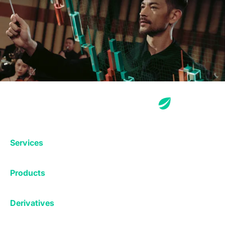
Services
Exchange
Products
Affiliates
Exchange
Staking
Derivatives
Margin Trading
Corporate & Professional
Bitfinex Derivatives