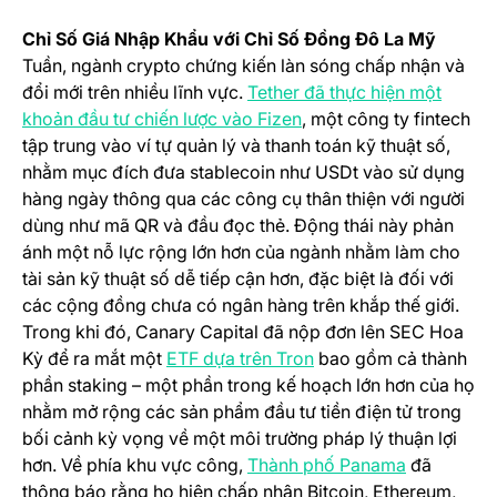
Chỉ Số Giá Nhập Khẩu với Chỉ Số Đồng Đô La Mỹ
Tuần, ngành crypto chứng kiến làn sóng chấp nhận và
đổi mới trên nhiều lĩnh vực.
Tether đã thực hiện một
(opens in a new tab)
khoản đầu tư chiến lược vào Fizen
, một công ty fintech
tập trung vào ví tự quản lý và thanh toán kỹ thuật số,
nhằm mục đích đưa stablecoin như USDt vào sử dụng
hàng ngày thông qua các công cụ thân thiện với người
dùng như mã QR và đầu đọc thẻ. Động thái này phản
ánh một nỗ lực rộng lớn hơn của ngành nhằm làm cho
tài sản kỹ thuật số dễ tiếp cận hơn, đặc biệt là đối với
các cộng đồng chưa có ngân hàng trên khắp thế giới.
Trong khi đó, Canary Capital đã nộp đơn lên SEC Hoa
(opens in a new tab)
Kỳ để ra mắt một
ETF dựa trên Tron
bao gồm cả thành
phần staking – một phần trong kế hoạch lớn hơn của họ
nhằm mở rộng các sản phẩm đầu tư tiền điện tử trong
bối cảnh kỳ vọng về một môi trường pháp lý thuận lợi
(opens in 
hơn. Về phía khu vực công,
Thành phố Panama
đã
thông báo rằng họ hiện chấp nhận Bitcoin, Ethereum,