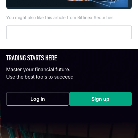
You might also like this article from Bitfinex Securities
Read more
TRADING STARTS HERE
Master your financial future.
Use the best tools to succeed
Log in
Sign up
(opens in a new tab)
(opens in a new