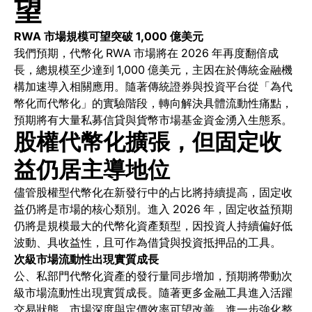
望
RWA 市場規模可望突破 1,000 億美元
我們預期，代幣化 RWA 市場將在 2026 年再度翻倍成
長，總規模至少達到 1,000 億美元，主因在於傳統金融機
構加速導入相關應用。隨著傳統證券與投資平台從「為代
幣化而代幣化」的實驗階段，轉向解決具體流動性痛點，
預期將有大量私募信貸與貨幣市場基金資金湧入生態系。
股權代幣化擴張，但固定收
益仍居主導地位
儘管股權型代幣化在新發行中的占比將持續提高，固定收
益仍將是市場的核心類別。進入 2026 年，固定收益預期
仍將是規模最大的代幣化資產類型，因投資人持續偏好低
波動、具收益性，且可作為借貸與投資抵押品的工具。
次級市場流動性出現實質成長
公、私部門代幣化資產的發行量同步增加，預期將帶動次
級市場流動性出現實質成長。隨著更多金融工具進入活躍
交易狀態，市場深度與定價效率可望改善，進一步強化整