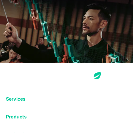
Services
Exchange
Products
Affiliates
Exchange
Staking