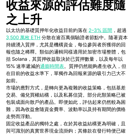
收益來源的評估難度隨
之上升
(opens in
以太坊的基礎質押年化收益目前約落在
2–3% 區間
，超過
(opens in a new tab)
3,500 萬枚 ETH
分散在逾百萬個驗證者節點中。隨著資本
持續湧入質押，尤其是機構資金，每位參與者所獲得的回
報也隨之稀釋。類似的邏輯同樣適用於加密市場整體，包
括 Solana，其質押收益取決於已質押數量，以及每年以
(opens in a new tab)
15% 速率遞減的
通膨時間表
。質押仍然能夠產生收入，但
在目前的收益水準下，單獨作為回報來源的吸引力已大不
如前。
市場的應對方式，是轉向更為複雜的收益策略，包括基差
交易、備兌買權結構，以及私募信貸。部分此類策略已被
包裝成面向散戶的產品。即便如此，評估起來仍然較為困
難，因為收益會隨資金費率、波動率以及持有期間的價格
走勢而浮動。
固定收益產品的獨特之處，在於其收益結構更為明確，且
與可識別的真實世界現金流掛鉤；其條款在發行時便已確