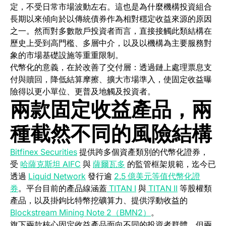
定，不受日常市場波動左右。這也是為什麼機構投資組合
長期以來傾向於以傳統債券作為相對穩定收益來源的原因
之一。然而對多數散戶投資者而言，直接接觸此類結構在
歷史上受到高門檻、多層中介，以及以機構為主要服務對
象的市場基礎設施等重重限制。
代幣化的意義，在於改善了交付層：透過鏈上處理票息支
付與贖回，降低結算摩擦、擴大市場準入，使固定收益曝
險得以更小單位、更普及地觸及投資者。
兩款固定收益產品，兩
種截然不同的風險結構
Bitfinex Securities
提供跨多個資產類別的代幣化證券，
受
哈薩克斯坦 AIFC
與
薩爾瓦多
的監管框架規範，迄今已
(opens in a new tab)
透過
Liquid Network
發行逾
2.5 億美元等值代幣化證
(opens in a new tab)
(opens in a 
券
。平台目前的產品線涵蓋
TITAN I
與
TITAN II
等股權類
產品，以及掛鉤比特幣挖礦算力、提供浮動收益的
(opens in a new tab
Blockstream Mining Note 2（BMN2）
。
旗下兩款核心固定收益產品面向不同的投資者群體，但兩