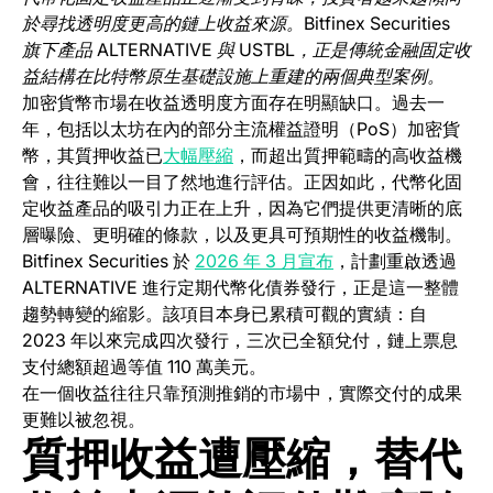
於尋找透明度更高的鏈上收益來源。Bitfinex Securities
旗下產品 ALTERNATIVE 與 USTBL，正是傳統金融固定收
益結構在比特幣原生基礎設施上重建的兩個典型案例。
加密貨幣市場在收益透明度方面存在明顯缺口。過去一
年，包括以太坊在內的部分主流權益證明（PoS）加密貨
(opens in a new tab)
幣，其質押收益已
大幅壓縮
，而超出質押範疇的高收益機
會，往往難以一目了然地進行評估。正因如此，代幣化固
定收益產品的吸引力正在上升，因為它們提供更清晰的底
層曝險、更明確的條款，以及更具可預期性的收益機制。
Bitfinex Securities 於
2026 年 3 月宣布
，計劃重啟透過
ALTERNATIVE 進行定期代幣化債券發行，正是這一整體
趨勢轉變的縮影。該項目本身已累積可觀的實績：自
2023 年以來完成四次發行，三次已全額兌付，鏈上票息
支付總額超過等值 110 萬美元。
在一個收益往往只靠預測推銷的市場中，實際交付的成果
更難以被忽視。
質押收益遭壓縮，替代