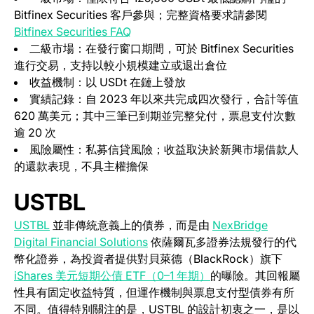
Bitfinex Securities 客戶參與；完整資格要求請參閱
(opens in a new tab)
Bitfinex Securities FAQ
二級市場：在發行窗口期間，可於 Bitfinex Securities
進行交易，支持以較小規模建立或退出倉位
收益機制：以 USDt 在鏈上發放
實績記錄：自 2023 年以來共完成四次發行，合計等值
620 萬美元；其中三筆已到期並完整兌付，票息支付次數
逾 20 次
風險屬性：私募信貸風險；收益取決於新興市場借款人
的還款表現，不具主權擔保
USTBL
(opens in a new tab)
USTBL
並非傳統意義上的債券，而是由
NexBridge
(opens in a new tab)
Digital Financial Solutions
依薩爾瓦多證券法規發行的代
幣化證券，為投資者提供對貝萊德（BlackRock）旗下
(opens in a new tab
iShares 美元短期公債 ETF（0–1 年期）
的曝險。其回報屬
性具有固定收益特質，但運作機制與票息支付型債券有所
不同。值得特別關注的是，USTBL 的設計初衷之一，是以