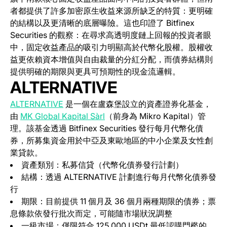
者都提供了許多加密原生收益來源所缺乏的特質：更明確
的結構以及更清晰的底層曝險。這也印證了 Bitfinex
Securities 的觀察：在尋求高透明度鏈上回報的投資者眼
中，固定收益產品的吸引力明顯高於代幣化股權。股權收
益更依賴資本增值與自由裁量的分紅分配，而債券結構則
提供明確的期限與更具可預期性的現金流邏輯。
ALTERNATIVE
(opens in a new tab)
ALTERNATIVE
是一個在盧森堡設立的資產證券化基金，
由
MK Global Kapital Sàrl
（前身為 Mikro Kapital）管
理。該基金透過 Bitfinex Securities 發行每月代幣化債
券，所募集資金用於中亞及東歐地區的中小企業及女性創
業貸款。
資產類別：私募信貸（代幣化債券發行計劃）
結構：透過 ALTERNATIVE 計劃進行每月代幣化債券發
行
期限：目前提供 11 個月及 36 個月兩種期限的債券；票
息條款依發行批次而定，可能隨市場狀況調整
一級市場：僅限符合 125,000 USDt 最低認購門檻的