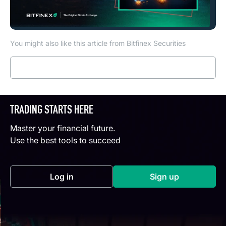
You might also like this article from Bitfinex Securities
Read more
TRADING STARTS HERE
Master your financial future.
Use the best tools to succeed
Log in
Sign up
(opens in a new tab)
(opens in a new