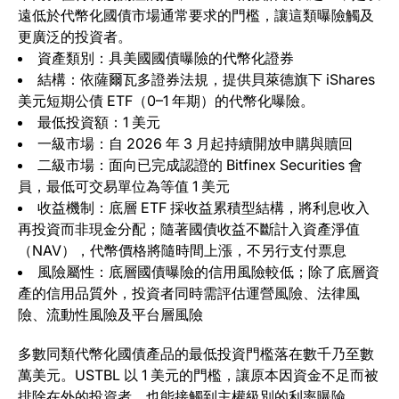
遠低於代幣化國債市場通常要求的門檻，讓這類曝險觸及
更廣泛的投資者。
資產類別：具美國國債曝險的代幣化證券
結構：依薩爾瓦多證券法規，提供貝萊德旗下 iShares
美元短期公債 ETF（0–1 年期）的代幣化曝險。
最低投資額：1 美元
一級市場：自 2026 年 3 月起持續開放申購與贖回
二級市場：面向已完成認證的 Bitfinex Securities 會
員，最低可交易單位為等值 1 美元
收益機制：底層 ETF 採收益累積型結構，將利息收入
再投資而非現金分配；隨著國債收益不斷計入資產淨值
（NAV），代幣價格將隨時間上漲，不另行支付票息
風險屬性：底層國債曝險的信用風險較低；除了底層資
產的信用品質外，投資者同時需評估運營風險、法律風
險、流動性風險及平台層風險
多數同類代幣化國債產品的最低投資門檻落在數千乃至數
萬美元。USTBL 以 1 美元的門檻，讓原本因資金不足而被
排除在外的投資者，也能接觸到主權級別的利率曝險。