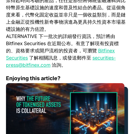
禁得起時間考驗的產品，往往是那些將傳統金融邏輯與比
特幣原生基礎設施的速度和普及性結合的產品。從這個角
度來看，代幣化固定收益並非只是一個收益類別，而是鏈
上金融正從投機性新奇事物演進為更具持久性資本市場基
礎設施的有力佐證。
ALTERNATIVE 下一批次的詳細發行資訊，預計將由
Bitfinex Securities 在近期公布。有意了解現有投資標
的、資格要求或開戶流程的投資者，可瀏覽
Bitfinex
(opens in a new tab)
Securities
了解相關訊息，或發送郵件至
securities-
press@bitfinex.com
洽詢。
為何代幣化資產的未來在於抵押品
Enjoying this article?