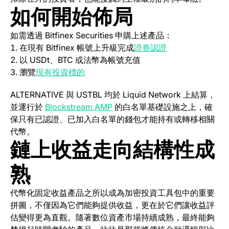
如何開始佈局
如需透過 Bitfinex Securities 申購上述產品：
(opens in a new 
在現有 Bitfinex 帳號上升級完成
證券認證
以 USDt、BTC 或法幣為帳號充值
(opens in a new tab)
瀏覽
現有投資標的
ALTERNATIVE 與 USTBL 均於 Liquid Network 上結算，
(opens in a new tab)
並運行於
Blockstream AMP
的白名單基礎設施之上，確
保只有已認證、已加入白名單的錢包才能持有或轉移相關
代幣。
鏈上收益走向結構性成
熟
代幣化固定收益產品之所以成為加密投資工具包中的重要
拼圖，不僅因為它們能夠提供收益，更在於它們讓收益評
估變得更為直觀。隨著數位資產市場持續成熟，最終能夠