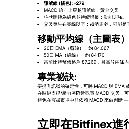
訊號線 (橘色): -279
MACD 線向上穿越訊號線：黃金交叉
柱狀圖轉為綠色並持續增長：動能走強。
交叉發生在零線以下：趨勢走弱，可能是
移動平均線（主圖表
20日 EMA（藍線）：約 84,067
50日 MA（綠線）：約 84,170
當前比特幣價格為 87,269，且高於兩
專業祕訣:
要提升訊號的確定性，可將 MACD 與 EMA 
在關鍵支撐/壓力區附近觀察 MACD 交叉，
避免在震盪市場中只依賴 MACD 來做判斷 
立即在Bitfine