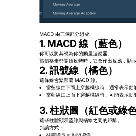
MACD 由三個部分組成:
1.
MACD 線（藍色）
你可以將其視為你的動量追蹤器。
當價格走勢開始反轉時，它會作出反應，顯
2.
訊號線（橘色）
這條線會緊跟著 MACD 線。
當藍線由下而上穿越橘線時，通常表示動
當藍線由上而下穿越橘線時，可能表示動
3. 柱狀圖（紅色或綠
這些柱體顯示藍線與橘線之間的距離。
判讀方式：
柱體增長 = 動能增強