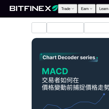
Trade
Earn
Learn
All
Industry News
Bitfinex A