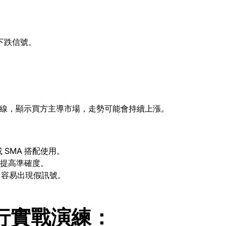
下跌信號。
）
條均線，顯示買方主導市場，走勢可能會持續上漲。
或 SMA 搭配使用。
可提高準確度。
— 容易出現假訊號。
x進行實戰演練：