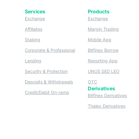
Services
Products
(opens in a new tab)
(opens in a new
Exchange
Exchange
(opens in a new tab)
(opens in
Affiliates
Margin Trading
(opens in a new tab)
(opens in a n
Staking
Mobile App
(opens in a new tab)
(opens in 
Corporate & Professional
Bitfinex Borrow
(opens in a new tab)
(opens in 
Lending
Reporting App
(opens in a new tab)
(opens in
Security & Protection
UNUS SED LEO
(opens in a new tab)
(opens in a new tab)
Deposits & Withdrawals
OTC
Derivatives
(opens in a new tab)
Credit/Debit On-ramp
(opens
Bitfinex Derivatives
(opens
Thalex Derivatives