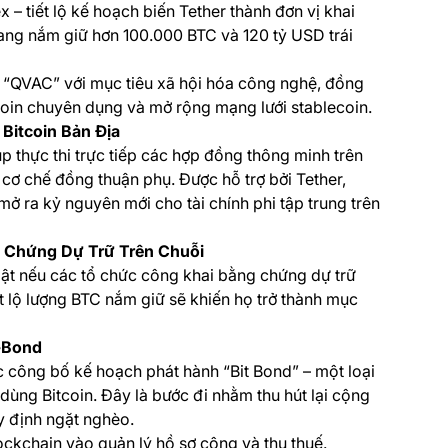
 – tiết lộ kế hoạch biến Tether thành đơn vị khai
 đang nắm giữ hơn 100.000 BTC và 120 tỷ USD trái
n “QVAC” với mục tiêu xã hội hóa công nghệ, đồng
itcoin chuyên dụng và mở rộng mạng lưới stablecoin.
Bitcoin Bản Địa
 thực thi trực tiếp các hợp đồng thông minh trên
cơ chế đồng thuận phụ. Được hỗ trợ bởi Tether,
ở ra kỷ nguyên mới cho tài chính phi tập trung trên
g Chứng Dự Trữ Trên Chuỗi
ật nếu các tổ chức công khai bằng chứng dự trữ
iết lộ lượng BTC nắm giữ sẽ khiến họ trở thành mục
-Bond
 công bố kế hoạch phát hành “Bit Bond” – một loại
 dùng Bitcoin. Đây là bước đi nhằm thu hút lại cộng
uy định ngặt nghèo.
ckchain vào quản lý hồ sơ công và thu thuế.