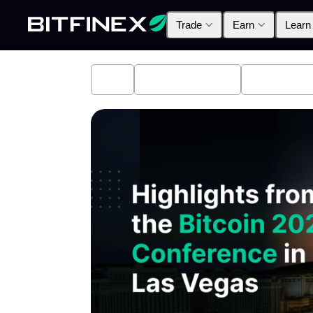
Trade
Earn
Learn
All
Industry News
Bitfinex A