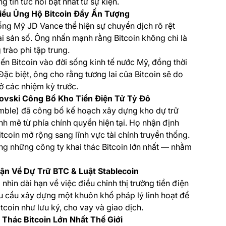
g tin tức nổi bật nhất từ sự kiện.
iểu Ủng Hộ Bitcoin Đầy Ấn Tượng
ống Mỹ JD Vance thể hiện sự chuyển dịch rõ rệt
tài sản số. Ông nhấn mạnh rằng Bitcoin không chỉ là
trào phi tập trung.
ến Bitcoin vào đời sống kinh tế nước Mỹ, đồng thời
Đặc biệt, ông cho rằng tương lai của Bitcoin sẽ do
 các nhiệm kỳ trước.
ovski Công Bố Kho Tiền Điện Tử Tỷ Đô
mble) đã công bố kế hoạch xây dựng kho dự trữ
ạnh mẽ từ phía chính quyền hiện tại. Họ nhận định
itcoin mở rộng sang lĩnh vực tài chính truyền thống.
ong những công ty khai thác Bitcoin lớn nhất — nhằm
n Về Dự Trữ BTC & Luật Stablecoin
hìn dài hạn về việc điều chỉnh thị trường tiền điện
hu cầu xây dựng một khuôn khổ pháp lý linh hoạt để
itcoin như lưu ký, cho vay và giao dịch.
 Thác Bitcoin Lớn Nhất Thế Giới