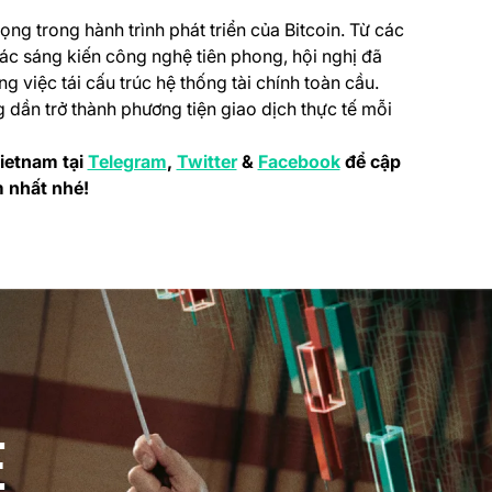
ng trong hành trình phát triển của Bitcoin. Từ các
các sáng kiến công nghệ tiên phong, hội nghị đã
g việc tái cấu trúc hệ thống tài chính toàn cầu.
ng dần trở thành phương tiện giao dịch thực tế mỗi
(opens in a new tab)
(opens in a new tab)
(opens in a new ta
ietnam tại
Telegram
,
Twitter
&
Facebook
để cập
m nhất nhé!
E