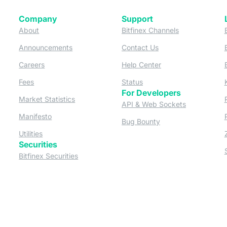
Company
Support
 tab)
(opens in a new tab)
(opens in a ne
About
Bitfinex Channels
 a new tab)
(opens in a new tab)
(opens in a new tab)
Announcements
Contact Us
ew tab)
(opens in a new tab)
(opens in a new tab
Careers
Help Center
a new tab)
(opens in a new tab)
(opens in a new tab)
Fees
Status
For Developers
a new tab)
(opens in a new tab)
Market Statistics
(opens in a 
API & Web Sockets
 a new tab)
(opens in a new tab)
Manifesto
(opens in a new tab
Bug Bounty
(opens in a new tab)
Utilities
Securities
 in a new tab)
(opens in a new tab)
Bitfinex Securities
 in a new tab)