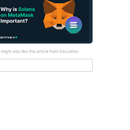
might also like this article from Education
Read more