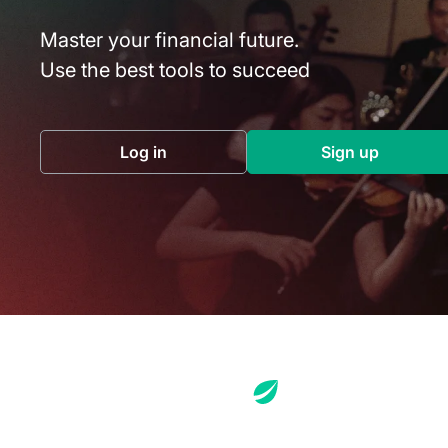
Master your financial future.
Use the best tools to succeed
Log in
Sign up
(opens in a new tab)
(opens in a 