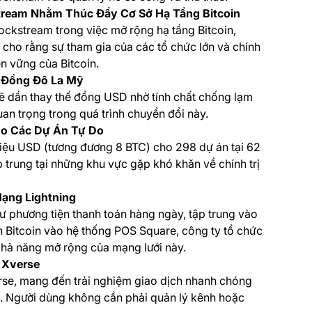
tream Nhằm Thúc Đẩy Cơ Sở Hạ Tầng Bitcoin
ockstream trong việc mở rộng hạ tầng Bitcoin,
g cho rằng sự tham gia của các tổ chức lớn và chính
ền vững của Bitcoin.
 Đồng Đô La Mỹ
 dần thay thế đồng USD nhờ tính chất chống lạm
uan trọng trong quá trình chuyển đổi này.
o Các Dự Án Tự Do
iệu USD (tương đương 8 BTC) cho 298 dự án tại 62
p trung tại những khu vực gặp khó khăn về chính trị
ạng Lightning
 như phương tiện thanh toán hàng ngày, tập trung vào
n Bitcoin vào hệ thống POS Square, công ty tổ chức
 khả năng mở rộng của mạng lưới này.
 Xverse
erse, mang đến trải nghiệm giao dịch nhanh chóng
ng. Người dùng không cần phải quản lý kênh hoặc