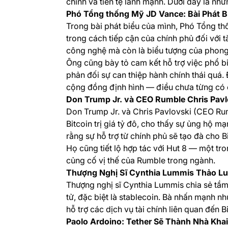
chính và tiền tệ lành mạnh. Dưới đây là nhữn
Phó Tổng thống Mỹ JD Vance: Bài Phát B
Trong bài phát biểu của mình, Phó Tổng th
trong cách tiếp cận của chính phủ đối với 
công nghệ mà còn là biểu tượng của phong 
Ông cũng bày tỏ cam kết hỗ trợ việc phổ bi
phản đối sự can thiệp hành chính thái quá. 
cộng đồng định hình — điều chưa từng có ở
Don Trump Jr. và CEO Rumble Chris Pavl
Don Trump Jr. và Chris Pavlovski (CEO Ru
Bitcoin trị giá tỷ đô, cho thấy sự ủng hộ m
rằng sự hỗ trợ từ chính phủ sẽ tạo đà cho B
Họ cũng tiết lộ hợp tác với Hut 8 — một tr
củng cố vị thế của Rumble trong ngành.
Thượng Nghị Sĩ Cynthia Lummis Thảo Luậ
Thượng nghị sĩ Cynthia Lummis chia sẻ tầm n
tử, đặc biệt là stablecoin. Bà nhấn mạnh n
hỗ trợ các dịch vụ tài chính liên quan đến B
Paolo Ardoino: Tether Sẽ Thành Nhà Khai