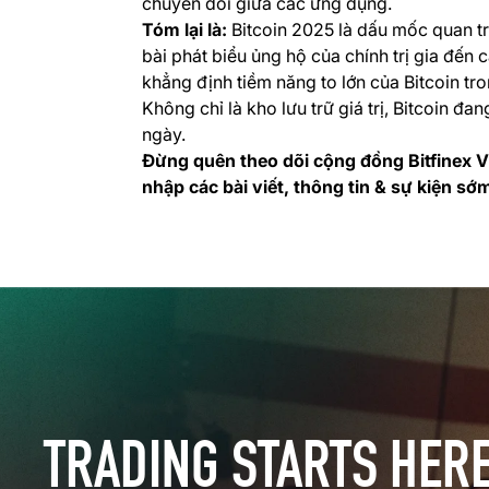
chuyển đổi giữa các ứng dụng.
Tóm lại là:
Bitcoin 2025 là dấu mốc quan trọ
bài phát biểu ủng hộ của chính trị gia đến 
khẳng định tiềm năng to lớn của Bitcoin tron
Không chỉ là kho lưu trữ giá trị, Bitcoin đa
ngày.
Đừng quên theo dõi cộng đồng Bitfinex V
nhập các bài viết, thông tin & sự kiện sớ
TRADING STARTS HER