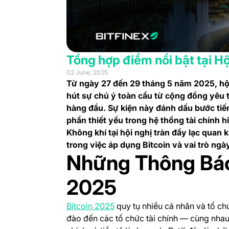
Tổng hợp điểm nổi bật tại Hộ
02 June, 2025
Từ ngày 27 đến 29 tháng 5 năm 2025, hội 
hút sự chú ý toàn cầu từ cộng đồng yêu t
hàng đầu. Sự kiện này đánh dấu bước tiến
phần thiết yếu trong hệ thống tài chính hi
Không khí tại hội nghị tràn đầy lạc quan 
trong việc áp dụng Bitcoin và vai trò ngà
Những Thông Báo 
2025
(opens in a new tab)
Bitcoin 2025
quy tụ nhiều cá nhân và tổ chức
đào đến các tổ chức tài chính — cùng nhau 