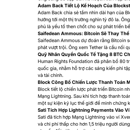
Adam Back Tiết Lộ Kế Hoạch Của Blocks
Adam Back chia sẻ tầm nhìn dài hạn của Bl
hướng tới một thị trường nghìn tỷ đô la. Ôn
phủ là yếu tố then chốt cho sự phát triển b
Saifedean Ammous: Bitcoin Sẽ Thay Thế
Saifedean Ammous dự đoán rằng Bitcoin sẽ
phát vượt trội. Ông xem Tether là cầu nối q
Quỹ Nhân Quyền Quốc Tế Tặng 8 BTC Ch
Human Rights Foundation đã phân bổ 80 tr
quốc gia, nhằm hỗ trợ các sáng kiến phi tậ
và tài chính.
Block Công Bố Chiến Lược Thanh Toán M
Block tiết lộ chiến lược phát triển Bitcoin
Mạng Lightning. Sau khi tích hợp thanh toá
một sự kiện kỷ lục thế giới để minh chứng
Sati Tích Hợp Lightning Payments Vào Ví
Sati đã tích hợp Mạng Lightning vào ví Xv
và chi phí thấp cho hơn 1,5 triệu người dù