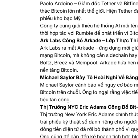
Paolo Ardoino – Giám đốc Tether và Bitfinex
thác Bitcoin lớn nhất thế giới. Hiện Tether
phiếu kho bạc Mỹ.
Công ty cũng giới thiệu hệ thống AI mới tê
thời hợp tác với Rumble để phát triển ví B
Ark Labs Công Bố Arkade – Lớp Thực Thi 
Ark Labs ra mắt Arkade – ứng dụng mới giúp
mạng Bitcoin, mà không cần sidechain hay 
Boltz, Breez và Mempool, Arkade hứa hẹn m
nền tảng Bitcoin.
Michael Saylor Bày Tỏ Hoài Nghi Về Bằn
Michael Saylor cảnh báo về nguy cơ bảo m
Bitcoin trên chuỗi. Ông lo ngại rằng việc t
tiêu tấn công.
Thị Trưởng NYC Eric Adams Công Bố Bit
Thị trưởng New York Eric Adams chính thức
trái phiếu kỹ thuật số dành riêng cho người
đồng tiền điện tử đã rời bỏ thành phố vì q
Ông cũng đề cập đến kế hoạch tích hợp blo