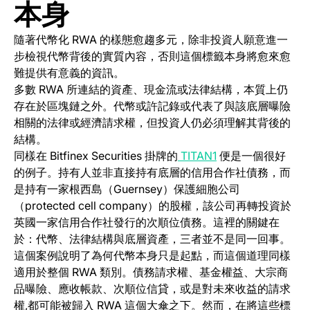
本身
隨著代幣化 RWA 的樣態愈趨多元，除非投資人願意進一
步檢視代幣背後的實質內容，否則這個標籤本身將愈來愈
難提供有意義的資訊。
多數 RWA 所連結的資產、現金流或法律結構，本質上仍
存在於區塊鏈之外。代幣或許記錄或代表了與該底層曝險
相關的法律或經濟請求權，但投資人仍必須理解其背後的
結構。
(opens in a new ta
同樣在 Bitfinex Securities 掛牌的
TITAN1
便是一個很好
的例子。持有人並非直接持有底層的信用合作社債務，而
是持有一家根西島（Guernsey）保護細胞公司
（protected cell company）的股權，該公司再轉投資於
英國一家信用合作社發行的次順位債務。這裡的關鍵在
於：代幣、法律結構與底層資產，三者並不是同一回事。
這個案例說明了為何代幣本身只是起點，而這個道理同樣
適用於整個 RWA 類別。債務請求權、基金權益、大宗商
品曝險、應收帳款、次順位信貸，或是對未來收益的請求
權,都可能被歸入 RWA 這個大傘之下。然而，在將這些標