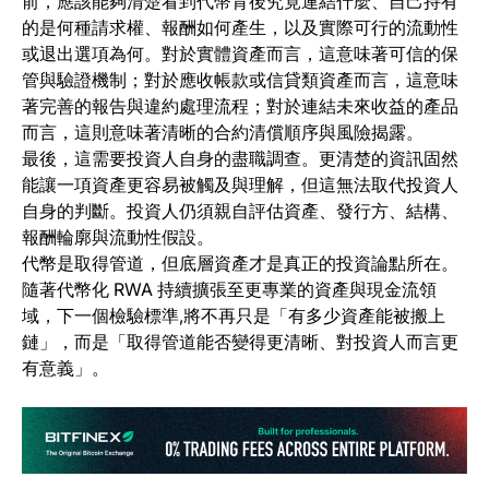
前，應該能夠清楚看到代幣背後究竟連結什麼、自己持有
的是何種請求權、報酬如何產生，以及實際可行的流動性
或退出選項為何。對於實體資產而言，這意味著可信的保
管與驗證機制；對於應收帳款或信貸類資產而言，這意味
著完善的報告與違約處理流程；對於連結未來收益的產品
而言，這則意味著清晰的合約清償順序與風險揭露。
最後，這需要投資人自身的盡職調查。更清楚的資訊固然
能讓一項資產更容易被觸及與理解，但這無法取代投資人
自身的判斷。投資人仍須親自評估資產、發行方、結構、
報酬輪廓與流動性假設。
代幣是取得管道，但底層資產才是真正的投資論點所在。
隨著代幣化 RWA 持續擴張至更專業的資產與現金流領
域，下一個檢驗標準,將不再只是「有多少資產能被搬上
鏈」，而是「取得管道能否變得更清晰、對投資人而言更
有意義」。
(o