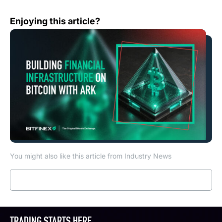
以 Ark 建構比特幣金融基礎設施
Enjoying this article?
You might also like this article from Industry News
Read more