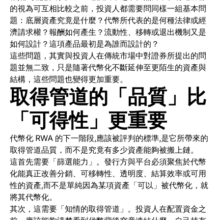
的視為可互相比較之前，投資人都需要問同樣一組基本問
題：底層資產究竟是什麼？代幣所代表的是何種法律或經
濟請求權？報酬如何產生？流動性、移轉或退出機制又是
如何設計？這項產品最初是為誰而設計的？
這些問題，其實與投資人在傳統市場中對證券所提出的問
題並無二致，只是隨著代幣化不斷延伸至更陌生的資產與
結構，這些問題也變得更加重要。
取得管道的「品質」比
「可得性」更重要
代幣化 RWA 的下一階段,應該被評判的標準,是它所帶來的
取得管道品質，而不是究竟有多少資產能夠被搬上鏈。
這首先需要「篩選能力」。發行方與平台必須聚焦於代幣
化能真正改善分銷、可移轉性、透明度、結算效率或可用
性的資產,而不是單純因為某項資產「可以」被代幣化，就
將其代幣化。
其次，這需要「知情的取得管道」。投資人在配置資金之