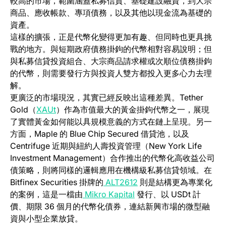
較高的市場，範圍涵蓋私募信貸、基礎建設融資，到大宗
商品、應收帳款、專項債務，以及其他以現金流為基礎的
資產。
這樣的擴張，正是代幣化變得更加有趣、但同時也更具挑
戰的地方。與短期政府債務掛鉤的代幣相對容易說明；但
與私募信貸投資組合、大宗商品請求權或次順位債務掛鉤
的代幣，則需要發行方與投資人雙方都投入更多心力去理
解。
更廣泛的市場現況，其實已經反映出這種差異。Tether
(opens in a new tab)
Gold（
XAUt
）作為市值最大的黃金掛鉤代幣之一，展現
了實體黃金如何能以具規模意義的方式在鏈上呈現。另一
方面，Maple 的 Blue Chip Secured 借貸池，以及
Centrifuge 近期與紐約人壽投資管理（New York Life
Investment Management）合作推出的代幣化高收益公司
債策略，則將同樣的邏輯應用在機構級私募信貸領域。在
Bitfinex Securities 掛牌的
ALT2612
則是結構更為專業化
(opens in a new tab)
的案例，這是一檔由
Mikro Kapital
發行、以 USDt 計
價、期限 36 個月的代幣化債券，連結新興市場的微型融
資與小型企業放貸。