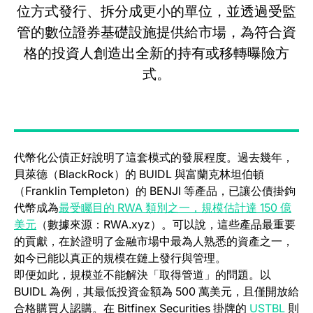
位方式發行、拆分成更小的單位，並透過受監
管的數位證券基礎設施提供給市場，為符合資
格的投資人創造出全新的持有或移轉曝險方
式。
代幣化公債正好說明了這套模式的發展程度。過去幾年，
貝萊德（BlackRock）的 BUIDL 與富蘭克林坦伯頓
（Franklin Templeton）的 BENJI 等產品，已讓公債掛鉤
代幣成為
最受矚目的 RWA 類別之一，規模估計達 150 億
(opens in a new tab)
美元
（數據來源：RWA.xyz）。可以說，這些產品最重要
的貢獻，在於證明了金融市場中最為人熟悉的資產之一，
如今已能以真正的規模在鏈上發行與管理。
即便如此，規模並不能解決「取得管道」的問題。以
BUIDL 為例，其最低投資金額為 500 萬美元，且僅開放給
(open
合格購買人認購。在 Bitfinex Securities 掛牌的
USTBL
則