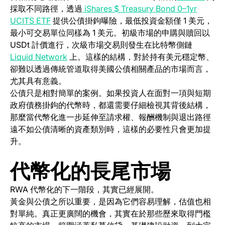
採取不同路徑，透過
iShares $ Treasury Bond 0–1yr
(opens in a new tab)
UCITS ETF
提供公債掛鉤曝險，最低投資金額僅 1 美元，
最小可交易單位同樣為 1 美元。初級市場的申購與贖回以
USDt 計價進行，次級市場交易則發生在比特幣側鏈
(opens in a new tab)
Liquid Network
上。這樣的結構，對於持有美元穩定幣、
卻難以透過傳統管道取得美國公債相關產品的市場而言，
尤其具有意義。
公債只是相對簡單的案例。如果投資人在面對一項與短期
政府債務掛鉤的代幣時，都還需要仔細檢視其背後結構，
那麼當代幣化進一步延伸至請求權、報酬機制與退出路徑
遠不如公債清晰的資產類別時，這樣的必要性只會更加提
升。
代幣化的長尾市場
RWA 代幣化的下一階段，其實已經展開。
黃金與公債之所以重要，是因為它們容易理解，估值也相
對單純。真正更廣闊的機會，其實在於那些歷來取得門檻