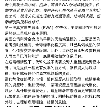
商品與現金流結構。然而，隨著 RWA 類別持續擴張，代
幣本身其實只是起點。在將任何代幣化產品視為可互相比
較之前，投資人仍須先理解其底層資產、法律請求權、報
酬機制與流動性條件。
第一波真實世界資產（RWA）代幣化，主要圍繞在相對容
易於鏈上呈現的資產展開。
美國公債與黃金會成為早期的天然候選標的，主要是因為
兩者流動性極高、全球標準化程度高，且已具備成熟的保
管、估值與交易基礎設施。此外，這兩類資產對多數投資
人而言早已耳熟能詳，底層曝險相對容易理解。
在這兩種情況下，代幣化並不需要投資人重新認識資產本
身，而是提供一種更有效率的新方式，讓投資人得以取
得、持有或移轉他們原本就熟悉的資產。
當代幣化從熟悉的市場，延伸至歷來較難取得、結構更複
雜的資產時，重點便轉向「某項資產是否應該被代幣化」
以及「為什麼要這麼做」。這意味著市場必須更審慎篩選
代幣化真正能創造價值的領域，同時協助投資人跳脫代幣
外殼，去理解底層曝險、結構與風險。