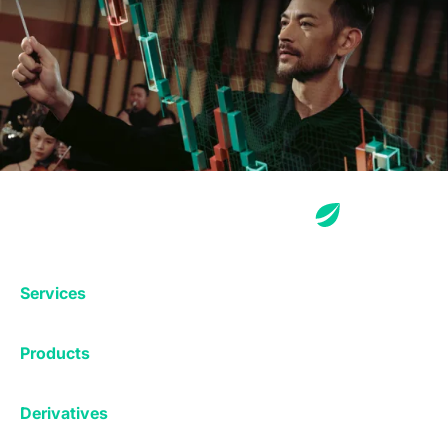
Services
Exchange
Products
Affiliates
Exchange
Staking
Derivatives
Margin Trading
Corporate & Professional