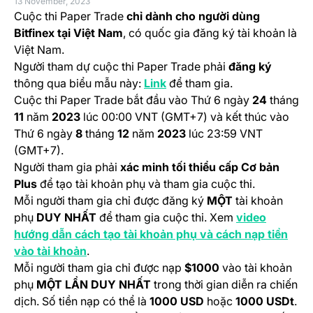
13 November, 2023
Cuộc thi Paper Trade
chỉ dành cho người dùng
Bitfinex tại Việt Nam
, có quốc gia đăng ký tài khoản là
Việt Nam.
Người tham dự cuộc thi Paper Trade phải
đăng ký
(opens in a new tab)
thông qua biểu mẫu này:
Link
để tham gia.
Cuộc thi Paper Trade
bắt đầu vào Thứ 6 ngày
24
tháng
11
năm
2023
lúc 00:00 VNT (GMT+7) và kết thúc vào
Thứ 6 ngày
8
tháng
12
năm
2023
lúc 23:59 VNT
(GMT+7).
Người tham gia phải
xác minh tối thiểu cấp Cơ bản
Plus
để tạo tài khoản phụ và tham gia cuộc thi.
Mỗi người tham gia chỉ được đăng ký
MỘT
tài khoản
phụ
DUY NHẤT
để tham gia cuộc thi. Xem
video
hướng dẫn cách tạo tài khoản phụ và cách nạp tiền
(opens in a new tab)
vào tài khoản
.
Mỗi người tham gia chỉ được nạp
$1000
vào tài khoản
phụ
MỘT LẦN DUY NHẤT
trong thời gian diễn ra chiến
dịch. Số tiền nạp có thể là
1000 USD
hoặc
1000 USDt
.