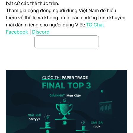
bất cứ các thể thức trên.
Tham gia cộng đồng người dùng Việt Nam để hiểu
thêm về thể lệ và không bỏ lỡ các chương trình khuyến
(opens in a n
mãi dành riêng cho người dùng Việt:
TG Chat
|
(opens in a new tab)
(opens in a new tab)
Facebook
|
Discord
Đăng ký tham gia ngay
(opens in a new tab)