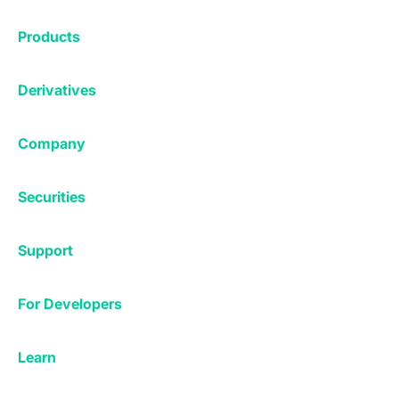
Exchange
Products
Affiliates
Exchange
Staking
Derivatives
Margin Trading
Corporate & Professional
Bitfinex Derivatives
Mobile App
Lending
Company
Thalex Derivatives
Bitfinex Borrow
Security & Protection
About
Reporting App
Securities
Deposits & Withdrawals
Announcements
UNUS SED LEO
Credit/Debit On-ramp
Bitfinex Securities
Careers
Support
OTC
Fees
Bitfinex Channels
Market Statistics
For Developers
Contact Us
Manifesto
API & Web Sockets
Help Center
Learn
Utilities
Bug Bounty
Status
Bitcoin Halving