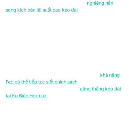
Bức tranh kinh tế vĩ mô nước Mỹ đang
nghiêng hẳn
sang kịch bản lãi suất cao kéo dài
, sau khi dữ liệu CPI
tháng 4 cho thấy lạm phát đã tăng tốc lên 3,8% so với
cùng kỳ. Không chỉ giá năng lượng leo thang, lạm phát
dịch vụ cũng tiếp tục duy trì ở mức cao và chưa có dấu
hiệu hạ nhiệt nào rõ rệt.
Tăng trưởng thu nhập thực tế của người lao động đã
chuyển sang giá trị âm, lợi suất trái phiếu kho bạc Mỹ
dài hạn vọt lên mức cao nhất trong nhiều năm, còn thị
trường thì bắt đầu từ bỏ kỳ vọng Fed giảm lãi suất.
Thay vào đó, giới đầu tư ngày càng tính đến
khả năng
Fed có thể tiếp tục siết chính sách
trong nửa cuối năm.
Đứng sau làn sóng lạm phát mới là
căng thẳng kéo dài
tại Eo Biển Hormuz
, nơi gián đoạn nguồn cung dầu đã
đẩy giá dầu thô Brent vượt mốc 100 USD/thùng, làm
tăng mạnh cả chi phí nhiên liệu, phí vận chuyển và giá
hàng hóa tiêu dùng.
Dù tình hình vĩ mô ngày càng nhạy cảm, thị trường