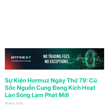
vụ dai dẳng, tăng trưởng lương thực tế âm và một thị
trường trái phiếu không còn định giá kịch bản trở về
mức 2% không phải là một môi trường nhất thời.
Kịch bản cho nửa cuối năm 2026 đã chuyển từ cắt
giảm lãi suất và hạ cánh mềm sang việc Fed phải bảo
vệ uy tín lạm phát trước một thị trường đang định vị cho
điều ngược lại.
Sự Kiện Hormuz Ngày Thứ 79: Cú
Sốc Nguồn Cung Đang Kích Hoạt
Làn Sóng Lạm Phát Mới
18 May, 2026