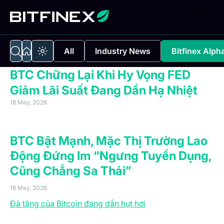
All
Industry News
Bitfinex Alph
BTC Chững Lại Khi Hy Vọng FED
Giảm Lãi Suất Đang Dần Hạ Nhiệt
18 May, 2026
Tóm Lược
BTC Bật Mạnh, Mặc Thị Trường Lao
Động Đứng Im “Ngưng Tuyển Dụng,
Cũng Chẳng Sa Thải”
18 May, 2026
Đà tăng của Bitcoin đang dần hụt hơi
khi nhu cầu từ
các tổ chức đang suy giảm, kết hợp cùng áp lực vĩ mô