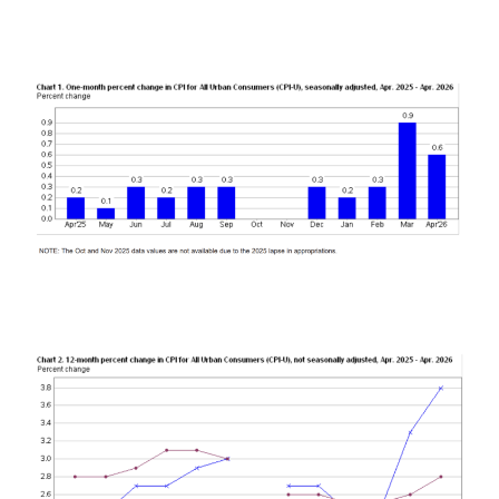
đình trệ nhẹ: kinh tế vẫn mở rộng trong khi lạm phát
cứng đầu chưa thể quay về mục tiêu 2% của Fed.
Hình 3. Mức Thay Đổi CPI Theo Tháng.
(Nguồn: Cục Thống Kê Lao Động Mỹ)