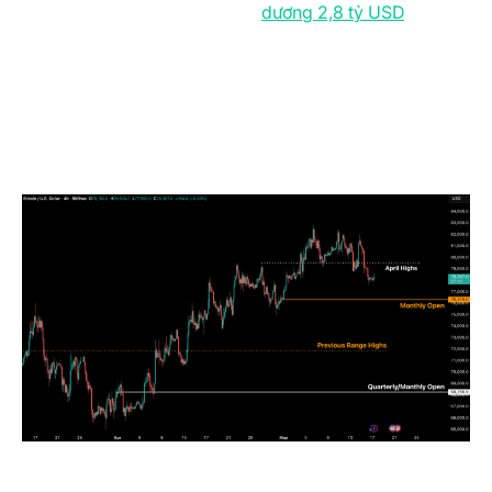
Dù dòng vốn hàng tháng vẫn
dương 2,8 tỷ USD
, nhưng
con số này còn cách rất xa ngưỡng 10 tỷ USD thường
thấy ở các giai đoạn thị trường trong chu kỳ tăng
trưởng, tăng tốc mạnh. Sự phân kỳ này cho thấy dù
BTC từng phục hồi về vùng $82.000 trước đó, niềm tin
từ khối tổ chức vẫn chưa đủ mạnh để hấp thụ các cú
sốc vĩ mô và biến động lãi suất đang tiếp diễn.
Biểu Đồ BTC/USD Khung 4 Giờ. (Nguồn: Bitfinex)