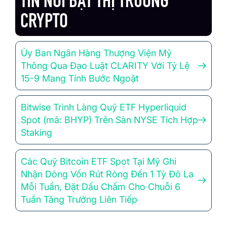
TIN NỔI BẬT THỊ TRƯỜNG
CRYPTO
Ủy Ban Ngân Hàng Thượng Viện Mỹ
Thông Qua Đạo Luật CLARITY Với Tỷ Lệ
15-9 Mang Tính Bước Ngoặt
Bitwise Trình Làng Quỹ ETF Hyperliquid
Spot (mã: BHYP) Trên Sàn NYSE Tích Hợp
Staking
Các Quỹ Bitcoin ETF Spot Tại Mỹ Ghi
Nhận Dòng Vốn Rút Ròng Đến 1 Tỷ Đô La
Mỗi Tuần, Đặt Dấu Chấm Cho Chuỗi 6
Tuần Tăng Trưởng Liên Tiếp
Tín Hiệu Thị Trường