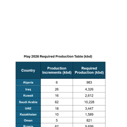
được dự báo giảm 3,9 triệu thùng mỗi ngày so với cùng
kỳ năm 2026 xuống 102,2 triệu thùng mỗi ngày, để lại
sự thiếu hụt 1,78 triệu thùng mỗi ngày so với nhu cầu.
Đó là kịch bản lạc quan. Một sự mở cửa trở lại bị trì
hoãn sang quý 3 sẽ nới rộng mức thâm hụt lên gần 3
triệu thùng mỗi ngày và định hình lại toàn bộ triển vọng
hàng tồn kho năm 2026.