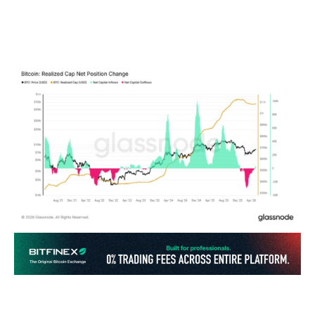
khối tổ chức để chống chịu trong môi trường lãi suất
cao kéo dài, khiến thị trường dễ tổn thương trước các
cú sốc bên ngoài và biến động lãi suất.
Tổng Quan Tình Hình Vĩ Mô