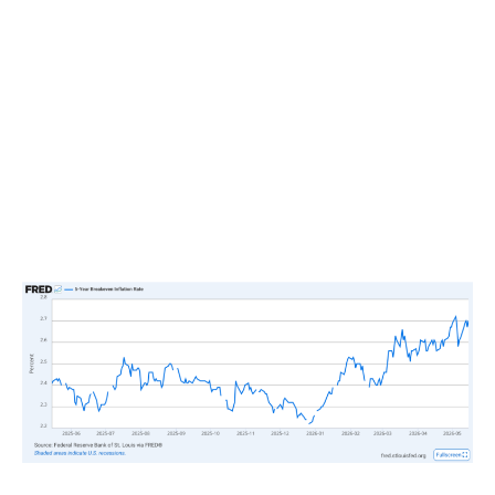
lượng vẫn đang giữ được độ ổn định khá tốt.
Tuy nhiên, dữ liệu tháng 4 cũng được hỗ trợ tạm thời bởi
dòng tiền hoàn thuế liên quan đến các chính sách tài
khóa gần đây, yếu tố có thể suy yếu dần từ giữa mùa
hè. Khi kết hợp với tăng trưởng lương thực tế âm và giá
xăng duy trì cao, sức mua hiện tại nhiều khả năng phản
ánh việc người dân đẩy nhanh mua sắm trước khi giá cả
tăng mạnh hơn vào cuối năm. Khi hiệu ứng mua trước
này kết thúc, tốc độ tăng trưởng theo năm có thể giảm
rất nhanh.
Hình 6. Tỷ Lệ Kỳ Vọng Lạm Phát Hòa Vốn 5 Năm.