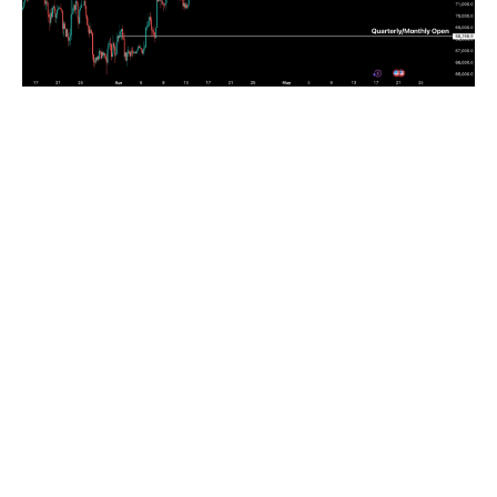
Hình 1: Biểu Đồ BTC/USD Khung 4 Giờ. (Nguồn:
Bitfinex)
Phân tích trước đó của chúng tôi đã chỉ ra những dấu
hiệu bất ổn sớm trong kênh cầu từ ETF spot, đồng thời
chịu tác động bởi sự thay đổi chiến lược tại
MicroStrategy. Trong cuộc họp công bố kết quả kinh
doanh ngày 5 tháng 5, Chủ tịch Michael Saylor cho biết
công ty có thể phải bán BTC để chi trả cổ tức, qua đó
làm suy yếu một trong những trụ cột hỗ trợ lớn nhất từ
nhóm doanh nghiệp nắm giữ Bitcoin.
Hệ thống tín hiệu thị trường hiện cũng đang xấu đi rõ
rệt. Hai động cơ tạo cầu cận biên lớn nhất là ETF spot
và các sản phẩm tạo lợi suất như STRC, đều đồng thời
chịu áp lực mạnh. Sự kết hợp giữa điều kiện vĩ mô bất