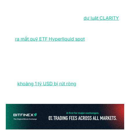
crypto vẫn ghi nhận những bước tiến lớn về pháp lý và
hạ tầng tổ chức. Ủy ban Ngân hàng Thượng viện Mỹ đã
thông qua bước tiến quan trọng cho
dự luật CLARITY
nhằm xác định rõ ràng, cụ thể vai trò quản lý giữa SEC
và CFTC đối với tài sản số. Song song đó, Bitwise đã
cho
ra mắt quỹ ETF Hyperliquid spot
với phần thưởng
staking tích hợp, cho thấy nhu cầu của các tổ chức
đang vượt xa khỏi các khuôn khổ cũ của Bitcoin hay
Ethereum.
Tuy nhiên, áp lực kinh tế vĩ mô đã bắt đầu phản ánh lên
dòng tiền thị trường. Các Bitcoin ETF spot tại Mỹ ghi
nhận
khoảng 1 tỷ USD bị rút ròng
trong tuần khi nhà
đầu tư thu hẹp vị thế ở nhóm tài sản rủi ro trước lo ngại
lạm phát dai dẳng và lợi suất trái phiếu tăng mạnh.