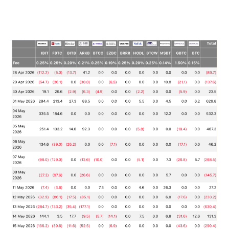
lợi và lực mua cấu trúc suy yếu đã khiến thị trường rơi
vào trạng thái thiếu thanh khoản nhất kể từ đầu tháng
2.