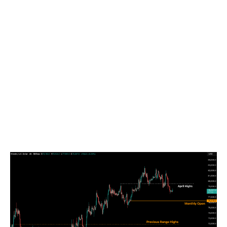
tuần, BTC đóng cửa với mức giảm 4,6%, đúng như
dự báo về một đợt điều chỉnh tiềm năng khi dòng
tiền vào sản phẩm STRC suy yếu và cộng với những
biến động khó lường từ các quỹ ETF.
Tính đến thời điểm bài viết được xuất bản ngày 18
tháng 5, giá BTC ở mức $76.887, cao hơn nhẹ so với
mức mở cửa tháng là $76.318. Chừng nào BTC chưa
lấy lại được các vùng Giá Vốn Nhà Đầu Tư Ngắn Hạn
và Giá Trung Bình Thị Trường Thực nói trên, chúng
tôi kỳ vọng giá sẽ dao động trong vùng $72.000 –
$80.000, với đỉnh của vùng giá cũ đóng vai trò hỗ
trợ còn các vùng giá vốn tiếp tục là kháng cự.