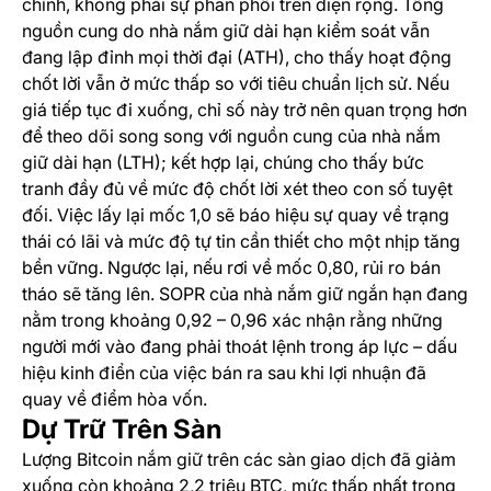
chỉnh, không phải sự phân phối trên diện rộng. Tổng
nguồn cung do nhà nắm giữ dài hạn kiểm soát vẫn
đang lập đỉnh mọi thời đại (ATH), cho thấy hoạt động
chốt lời vẫn ở mức thấp so với tiêu chuẩn lịch sử. Nếu
giá tiếp tục đi xuống, chỉ số này trở nên quan trọng hơn
để theo dõi song song với nguồn cung của nhà nắm
giữ dài hạn (LTH); kết hợp lại, chúng cho thấy bức
tranh đầy đủ về mức độ chốt lời xét theo con số tuyệt
đối. Việc lấy lại mốc 1,0 sẽ báo hiệu sự quay về trạng
thái có lãi và mức độ tự tin cần thiết cho một nhịp tăng
bền vững. Ngược lại, nếu rơi về mốc 0,80, rủi ro bán
tháo sẽ tăng lên. SOPR của nhà nắm giữ ngắn hạn đang
nằm trong khoảng 0,92 – 0,96 xác nhận rằng những
người mới vào đang phải thoát lệnh trong áp lực – dấu
hiệu kinh điển của việc bán ra sau khi lợi nhuận đã
quay về điểm hòa vốn.
Dự Trữ Trên Sàn
Lượng Bitcoin nắm giữ trên các sàn giao dịch đã giảm
xuống còn khoảng 2,2 triệu BTC, mức thấp nhất trong