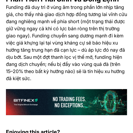
Funding đã duy trì ở vùng âm trong phần lớn nhịp tăng
giá, cho thấy nhà giao dịch hợp đồng tương lai vĩnh cửu
đang nghiêng mạnh về phía short (một trạng thái được
giữ vững ngay cả khi có lực bán ròng trên thị trường
giao ngay). Funding chuyển sang dương mạnh đi kèm
việc giá khựng lại tại vùng kháng cự sẽ báo hiệu xu
hướng tăng trung hạn đã cạn lực – dù áp lực đó nay đã
dịu bớt. Sau một đợt thanh lọc vị thế mở, funding hiện
đang dịch chuyển; nếu bị đẩy vào vùng quá đà (trên
15–20% theo bất kỳ hướng nào) sẽ là tín hiệu xu hướng
đã kiệt sức.
(o
Khoảng Trống Giá Của BTC Đang Bị Thu Hẹp
Enjoying this article?