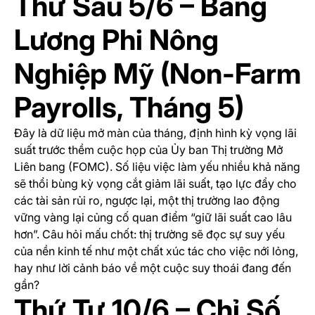
Thứ Sáu 5/6 – Bảng
Lương Phi Nông
Nghiệp Mỹ (Non-Farm
Payrolls, Tháng 5)
Đây là dữ liệu mở màn của tháng, định hình kỳ vọng lãi
suất trước thềm cuộc họp của Ủy ban Thị trường Mở
Liên bang (FOMC). Số liệu việc làm yếu nhiều khả năng
sẽ thổi bùng kỳ vọng cắt giảm lãi suất, tạo lực đẩy cho
các tài sản rủi ro, ngược lại, một thị trường lao động
vững vàng lại củng cố quan điểm “giữ lãi suất cao lâu
hơn”. Câu hỏi mấu chốt: thị trường sẽ đọc sự suy yếu
của nền kinh tế như một chất xúc tác cho việc nới lỏng,
hay như lời cảnh báo về một cuộc suy thoái đang đến
gần?
Thứ Tư 10/6 – Chỉ Số