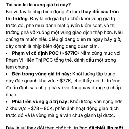
Tại sao lại là vùng giá trị này?
Bởi vì đây là nhịp biến động đã làm
thay đổi cấu trúc
thị trường
. Đây là nơi giá bị từ chối khỏi vùng giá trị
trước đó, phe mua đánh mất quyền kiểm soát, và thị
trường phá vỡ xuống một vùng giao dịch thấp hơn. Nếu
chúng ta muốn hiểu điều gì đang diễn ra ngay bây giờ,
đây chính là nhịp biến động đáng quan tâm.
Phạm vi cố định POC (~$77K):
Nằm cùng mức với
Phạm Vi Hiển Thị POC tổng thể, đánh dấu một trọng
tâm chung.
Bên trong vùng giá trị này:
Khối lượng tập trung
dày đặc quanh khu vực ~$77K, cho thấy nơi thị trường
đã ổn định sau nhịp phá vỡ và đang xây dựng sự chấp
nhận.
Phía trên vùng giá trị này:
Khối lượng vẫn nặng hơn
ở khu vực ~$78 – 80K, phản ánh hoạt động giao dịch
trước đó và là vùng mà giá vẫn chưa giành lại được.
Đây là sự thay đổi then chốt: thị trường
đã thiết lập một