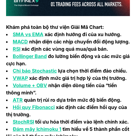
Khám phá toàn bộ thư viện Giải Mã Chart:
(opens in a new tab)
SMA vs EMA
xác định hướng đi của xu hướng.
(opens in a new tab)
MACD
nhận diện các nhịp chuyển đổi động lượng.
(opens in a new tab)
RSI
xác định các vùng quá mua/quá bán.
(opens in a new tab)
Bollinger Band
đo lường biến động và các mức giá
cực hạn.
(opens in a new tab)
Chỉ báo Stochastic
lựa chọn thời điểm đảo chiều.
(opens in a new tab)
VWAP
xác định mức giá trị hợp lý của thị trường.
(opens in a new tab)
Volume + OBV
nhận diện dòng tiền của “tiền
thông minh”.
(opens in a new tab)
ATR
quản trị rủi ro dựa trên mức độ biến động.
(opens in a new tab)
Hồi quy Fibonacci
xác định các điểm hồi quy của
thị trường.
(opens in a new tab)
StochRSI
tối ưu hóa thời điểm vào lệnh chính xác.
(opens in a new tab)
Đám mây Ichimoku 1
tìm hiểu về 5 thành phần cốt