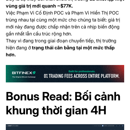
vùng giá trị mới quanh ~$77K.
Việc Phạm Vi Cố Định POC và Phạm Vi Hiển Thị POC
trùng nhau tại cùng một mức cho chúng ta biết: giá trị
mới này đang được chấp nhận trên cả nhịp biến động
gần nhất lẫn cấu trúc rộng hơn.
Thay vì đang trong giai đoạn chuyển tiếp, thị trường
hiện đang ở
trạng thái cân bằng tại một mức thấp
hơn.
(o
Bonus Read: Bối cảnh
khung thời gian 4H