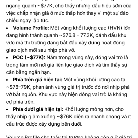
ngang quanh ~$77K, cho thấy những dấu hiệu sớm của
việc chấp nhận giá ở mức thấp hơn thay vì một sự đảo
chiều ngay lập tức.
Volume Profile:
Một vùng khối lượng cao (HVN) lớn
đang hình thành quanh ~$76.8 – 77.2K, đánh dấu khu
vực mà thị trường đang bắt đầu xây dựng hoạt động
giao dịch mới sau nhịp phá vỡ.
POC (~$77K):
Nằm trong vùng này, đóng vai trò là
trọng tâm mới nơi giá liên tục giao dịch và tìm thấy sự
cân bằng ngắn hạn.
Phía trên giá hiện tại:
Một vùng khối lượng cao tại
~$78–79K, phản ánh vùng giá trị trước đó nơi nhịp phá
vỡ bắt nguồn. Khu vực này hiện đóng vai trò là kháng
cự phía trên.
Phía dưới giá hiện tại:
Khối lượng mỏng hơn, cho
thấy nhịp giảm xuống ~$76K diễn ra nhanh chóng và ít
cấu trúc được xây dựng bên dưới.
Volume Profile cho thấy thị trường không còn giữ giá trị