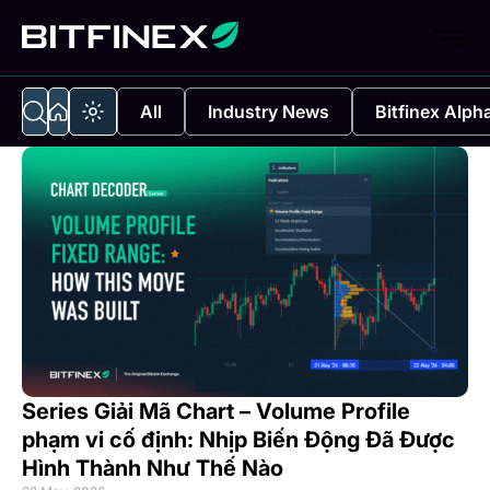
All
Industry News
Bitfinex Alph
Series Giải Mã Chart – Volume Profile
phạm vi cố định: Nhịp Biến Động Đã Được
Hình Thành Như Thế Nào