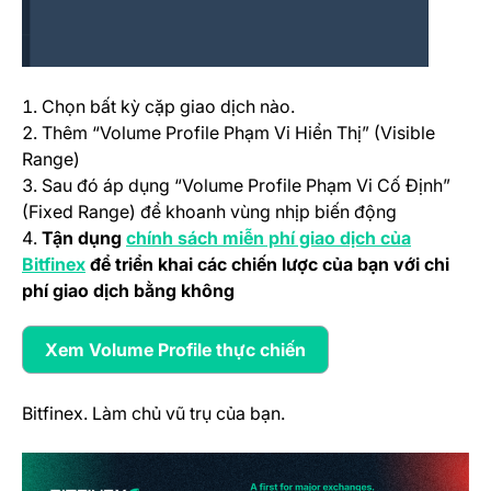
Chọn bất kỳ cặp giao dịch nào.
Thêm “Volume Profile Phạm Vi Hiển Thị” (Visible
Range)
Sau đó áp dụng “Volume Profile Phạm Vi Cố Định”
(Fixed Range) để khoanh vùng nhịp biến động
Tận dụng
chính sách miễn phí giao dịch của
(opens in a new tab)
Bitfinex
để triển khai các chiến lược của bạn với chi
phí giao dịch bằng không
Xem Volume Profile thực chiến
(opens in a new tab)
Bitfinex. Làm chủ vũ trụ của bạn.
(o