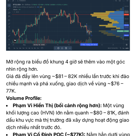
Mở rộng ra biểu đồ khung 4 giờ sẽ thêm vào một góc
nhìn rộng hơn.
Giá đã đẩy lên vùng ~$81 – 82K nhiều lần trước khi đảo
chiều mạnh và phá xuống, giao dịch về vùng ~$76 –
77K.
Volume Profile:
Phạm Vi Hiển Thị (bối cảnh rộng hơn):
Một vùng
khối lượng cao (HVN) lớn nằm quanh ~$80 – 81K, đánh
dấu khu vực mà thị trường đã xây dựng hoạt động giao
dịch nhiều nhất trước đó.
Phạm Vi Cố Định POC (~$77K):
Nằm hẳn dưới vùng