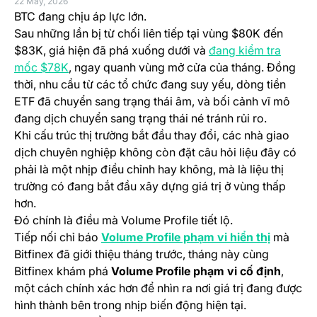
22 May, 2026
BTC đang chịu áp lực lớn.
Sau những lần bị từ chối liên tiếp tại vùng $80K đến
$83K, giá hiện đã phá xuống dưới và
đang kiểm tra
(opens in a new tab)
mốc $78K
, ngay quanh vùng mở cửa của tháng. Đồng
thời, nhu cầu từ các tổ chức đang suy yếu, dòng tiền
ETF đã chuyển sang trạng thái âm, và bối cảnh vĩ mô
đang dịch chuyển sang trạng thái né tránh rủi ro.
Khi cấu trúc thị trường bắt đầu thay đổi, các nhà giao
dịch chuyên nghiệp không còn đặt câu hỏi liệu đây có
phải là một nhịp điều chỉnh hay không, mà là liệu thị
trường có đang bắt đầu xây dựng giá trị ở vùng thấp
hơn.
Đó chính là điều mà Volume Profile tiết lộ.
(opens i
Tiếp nối chỉ báo
Volume Profile phạm vi hiển thị
mà
Bitfinex đã giới thiệu tháng trước, tháng này cùng
Bitfinex khám phá
Volume Profile phạm vi cố định
,
một cách chính xác hơn để nhìn ra nơi giá trị đang được
hình thành bên trong nhịp biến động hiện tại.