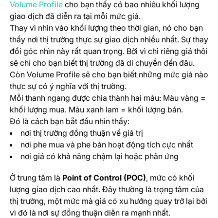
(opens in a new tab)
Volume Profile
cho bạn thấy có bao nhiêu khối lượng
giao dịch đã diễn ra tại mỗi mức giá.
Thay vì nhìn vào khối lượng theo thời gian, nó cho bạn
thấy nơi thị trường thực sự giao dịch nhiều nhất. Sự thay
đổi góc nhìn này rất quan trọng. Bởi vì chỉ riêng giá thôi
sẽ chỉ cho bạn biết thị trường đã di chuyển đến đâu.
Còn Volume Profile sẽ cho bạn biết những mức giá nào
thực sự có ý nghĩa với thị trường.
Mỗi thanh ngang được chia thành hai màu: Màu vàng =
khối lượng mua. Màu xanh lam = khối lượng bán.
Đó là cách bạn bắt đầu nhìn thấy:
nơi thị trường đồng thuận về giá trị
nơi phe mua và phe bán hoạt động tích cực nhất
nơi giá có khả năng chậm lại hoặc phản ứng
Ở trung tâm là
Point of Control (POC)
, mức có khối
lượng giao dịch cao nhất. Đây thường là trọng tâm của
thị trường, một mức mà giá có xu hướng quay trở lại bởi
vì đó là nơi sự đồng thuận diễn ra mạnh nhất.