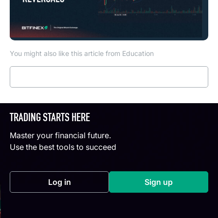
You might also like this article from Education
Read more
TRADING STARTS HERE
Master your financial future.
Use the best tools to succeed
Log in
Sign up
(opens in a new tab)
(opens in a new