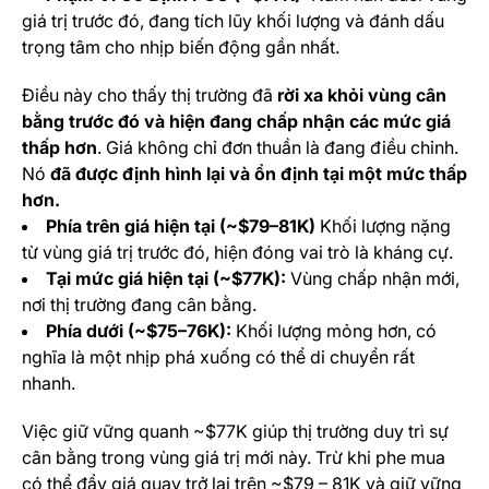
giá trị trước đó, đang tích lũy khối lượng và đánh dấu
trọng tâm cho nhịp biến động gần nhất.
Điều này cho thấy thị trường đã
rời xa khỏi vùng cân
bằng trước đó và hiện đang chấp nhận các mức giá
thấp hơn
. Giá không chỉ đơn thuần là đang điều chỉnh.
Nó
đã được định hình lại và ổn định tại một mức thấp
hơn.
Phía trên giá hiện tại (~$79–81K)
Khối lượng nặng
từ vùng giá trị trước đó, hiện đóng vai trò là kháng cự.
Tại mức giá hiện tại (~$77K):
Vùng chấp nhận mới,
nơi thị trường đang cân bằng.
Phía dưới (~$75–76K):
Khối lượng mỏng hơn, có
nghĩa là một nhịp phá xuống có thể di chuyển rất
nhanh.
Việc giữ vững quanh ~$77K giúp thị trường duy trì sự
cân bằng trong vùng giá trị mới này. Trừ khi phe mua
có thể đẩy giá quay trở lại trên ~$79 – 81K và giữ vững