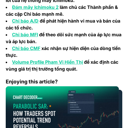
lõi của hệ thống mây Ichimoku.
(opens in a new tab)
Đám mây Ichimoku 2
làm chủ các Thành phần &
các cặp Chỉ báo mạnh mẽ.
(opens in a new tab)
Chỉ báo A/D
để phát hiện hành vi mua và bán của
các tổ chức.
(opens in a new tab)
Chỉ báo MFI
để theo dõi sức mạnh của áp lực mua
và áp lực bán.
(opens in a new tab)
Chỉ báo CMF
xác nhận sự hiện diện của dòng tiền
thực.
(opens in a new tab)
Volume Profile Phạm Vi Hiển Thị
để xác định các
vùng giá trị thị trường tổng quát.
Series Giải Mã Chart: Parabolic SAR – Cách Trader Nhậ
Enjoying this article?