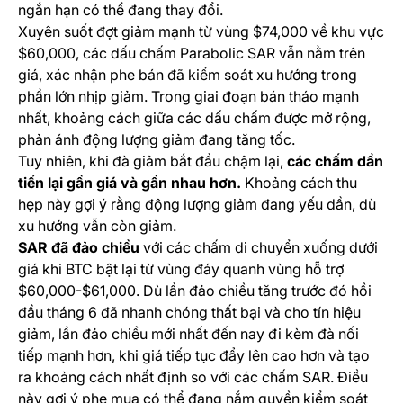
ngắn hạn có thể đang thay đổi.
Xuyên suốt đợt giảm mạnh từ vùng $74,000 về khu vực
$60,000, các dấu chấm Parabolic SAR vẫn nằm trên
giá, xác nhận phe bán đã kiểm soát xu hướng trong
phần lớn nhịp giảm. Trong giai đoạn bán tháo mạnh
nhất, khoảng cách giữa các dấu chấm được mở rộng,
phản ánh động lượng giảm đang tăng tốc.
Tuy nhiên, khi đà giảm bắt đầu chậm lại,
các chấm dần
tiến lại gần giá và gần nhau hơn.
Khoảng cách thu
hẹp này gợi ý rằng động lượng giảm đang yếu dần, dù
xu hướng vẫn còn giảm.
SAR đã đảo chiều
với các chấm di chuyển xuống dưới
giá khi BTC bật lại từ vùng đáy quanh vùng hỗ trợ
$60,000-$61,000. Dù lần đảo chiều tăng trước đó hồi
đầu tháng 6 đã nhanh chóng thất bại và cho tín hiệu
giảm, lần đảo chiều mới nhất đến nay đi kèm đà nối
tiếp mạnh hơn, khi giá tiếp tục đẩy lên cao hơn và tạo
ra khoảng cách nhất định so với các chấm SAR. Điều
này gợi ý phe mua có thể đang nắm quyền kiểm soát