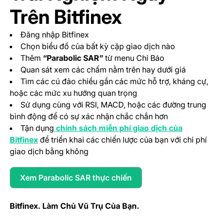
Trên Bitfinex
Đăng nhập Bitfinex
Chọn biểu đồ của bất kỳ cặp giao dịch nào
Thêm
“Parabolic SAR”
từ menu Chỉ Báo
Quan sát xem các chấm nằm trên hay dưới giá
Tìm các cú đảo chiều gần các mức hỗ trợ, kháng cự,
hoặc các mức xu hướng quan trọng
Sử dụng cùng với RSI, MACD, hoặc các đường trung
bình động để có sự xác nhận chắc chắn hơn
Tận dụng
chính sách miễn phí giao dịch của
(opens in a new tab)
Bitfinex
để triển khai các chiến lược của bạn với chi phí
giao dịch bằng không
Xem Parabolic SAR thực chiến
(opens in a new tab)
Bitfinex. Làm Chủ Vũ Trụ Của Bạn.