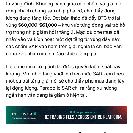
từ vùng đỉnh. Khoảng cách giữa các chấm và giá mở
rộng nhanh chóng sau nhịp phá vỡ, cho thấy động
lượng đang tăng tốc.
Đợt bán tháo đã đẩy BTC trở lại
vùng $60,000-$61,000 – khu vực từng đóng vai trò hỗ
trợ trong nhịp giảm hồi tháng 2. Mặc dù phe mua đã
nhảy vào và kích hoạt một đợt tăng từ vùng đáy này,
các chấm SAR vẫn nằm trên giá, nghĩa là chỉ báo vẫn
chưa xác nhận một sự đảo chiều tăng giá.
Liệu phe mua có giành lại được quyền kiểm soát hay
không. Một nhịp tăng vượt lên trên mức SAR kèm theo
một cú bật tăng giá mới sẽ cho thấy phe mua đang lấy
lại động lượng. Parabolic SAR chỉ ra rằng xu hướng
ngắn hạn vẫn đang là giảm ở hiện tại.
(o