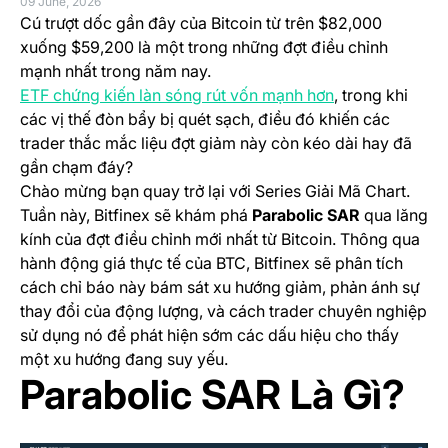
09 June, 2026
Cú trượt dốc gần đây của Bitcoin từ trên $82,000
xuống $59,200 là một trong những đợt điều chỉnh
mạnh nhất trong năm nay.
(opens in a new
ETF chứng kiến làn sóng rút vốn mạnh hơn
, trong khi
các vị thế đòn bẩy bị quét sạch, điều đó khiến các
trader thắc mắc liệu đợt giảm này còn kéo dài hay đã
gần chạm đáy?
Chào mừng bạn quay trở lại với Series Giải Mã Chart.
Tuần này, Bitfinex sẽ khám phá
Parabolic SAR
qua lăng
kính của đợt điều chỉnh mới nhất từ Bitcoin. Thông qua
hành động giá thực tế của BTC, Bitfinex sẽ phân tích
cách chỉ báo này bám sát xu hướng giảm, phản ánh sự
thay đổi của động lượng, và cách trader chuyên nghiệp
sử dụng nó để phát hiện sớm các dấu hiệu cho thấy
một xu hướng đang suy yếu.
Parabolic SAR Là Gì?