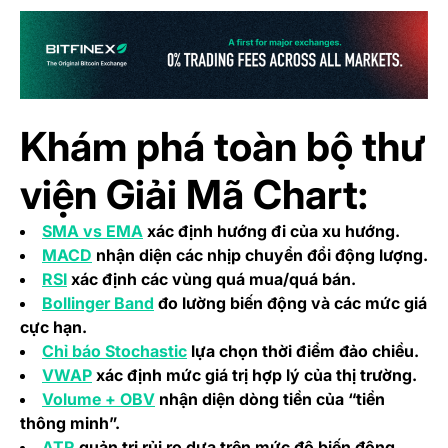
(o
Khám phá toàn bộ thư
viện Giải Mã Chart:
(opens in a new tab)
SMA vs EMA
xác định hướng đi của xu hướng.
(opens in a new tab)
MACD
nhận diện các nhịp chuyển đổi động lượng.
(opens in a new tab)
RSI
xác định các vùng quá mua/quá bán.
(opens in a new tab)
Bollinger Band
đo lường biến động và các mức giá
cực hạn.
(opens in a new tab)
Chỉ báo Stochastic
lựa chọn thời điểm đảo chiều.
(opens in a new tab)
VWAP
xác định mức giá trị hợp lý của thị trường.
(opens in a new tab)
Volume + OBV
nhận diện dòng tiền của “tiền
thông minh”.
(opens in a new tab)
ATR
quản trị rủi ro dựa trên mức độ biến động.