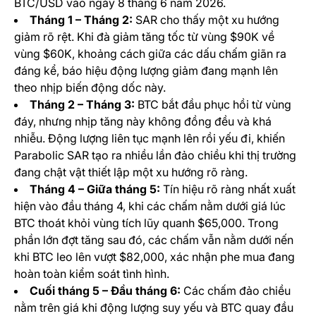
BTC/USD vào ngày 8 tháng 6 năm 2026.
Tháng 1 – Tháng 2:
SAR cho thấy một xu hướng
giảm rõ rệt. Khi đà giảm tăng tốc từ vùng $90K về
vùng $60K, khoảng cách giữa các dấu chấm giãn ra
đáng kể, báo hiệu động lượng giảm đang mạnh lên
theo nhịp biến động dốc này.
Tháng 2 – Tháng 3:
BTC bắt đầu phục hồi từ vùng
đáy, nhưng nhịp tăng này không đồng đều và khá
nhiễu. Động lượng liên tục mạnh lên rồi yếu đi, khiến
Parabolic SAR tạo ra nhiều lần đảo chiều khi thị trường
đang chật vật thiết lập một xu hướng rõ ràng.
Tháng 4 – Giữa tháng 5:
Tín hiệu rõ ràng nhất xuất
hiện vào đầu tháng 4, khi các chấm nằm dưới giá lúc
BTC thoát khỏi vùng tích lũy quanh $65,000. Trong
phần lớn đợt tăng sau đó, các chấm vẫn nằm dưới nến
khi BTC leo lên vượt $82,000, xác nhận phe mua đang
hoàn toàn kiểm soát tình hình.
Cuối tháng 5 – Đầu tháng 6:
Các chấm đảo chiều
nằm trên giá khi động lượng suy yếu và BTC quay đầu