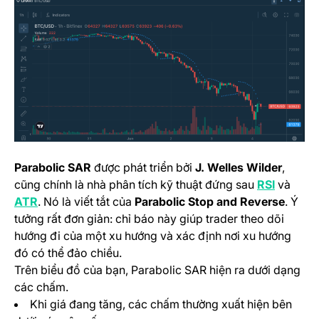
Parabolic SAR
được phát triển bởi
J. Welles Wilder
,
(opens i
cũng chính là nhà phân tích kỹ thuật đứng sau
RSI
và
(opens in a new tab)
ATR
. Nó là viết tắt của
Parabolic Stop and Reverse
. Ý
tưởng rất đơn giản: chỉ báo này giúp trader theo dõi
hướng đi của một xu hướng và xác định nơi xu hướng
đó có thể đảo chiều.
Trên biểu đồ của bạn, Parabolic SAR hiện ra dưới dạng
các chấm.
Khi giá đang tăng, các chấm thường xuất hiện bên