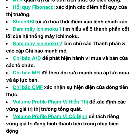
(opens in a new tab)
Hồi quy Fibonacci
xác định các điểm hồi quy của
thị trường.
(opens in a new tab)
StochRSI
tối ưu hóa thời điểm vào lệnh chính xác.
(opens in a new tab)
Đám mây Ichimoku 1
tìm hiểu về 5 thành phần cốt
lõi của hệ thống mây Ichimoku.
(opens in a new tab)
Đám mây Ichimoku 2
làm chủ các Thành phần &
các cặp Chỉ báo mạnh mẽ.
(opens in a new tab)
Chỉ báo A/D
để phát hiện hành vi mua và bán của
các tổ chức.
(opens in a new tab)
Chỉ báo MFI
để theo dõi sức mạnh của áp lực mua
và áp lực bán.
(opens in a new tab)
Chỉ báo CMF
xác nhận sự hiện diện của dòng tiền
thực.
(opens in a new tab)
Volume Profile Phạm Vi Hiển Thị
để xác định các
vùng giá trị thị trường tổng quát.
(opens in a new tab)
Volume Profile Phạm Vi Cố Định
để tách riêng
vùng giá trị đang hình thành bên trong nhịp biến
động