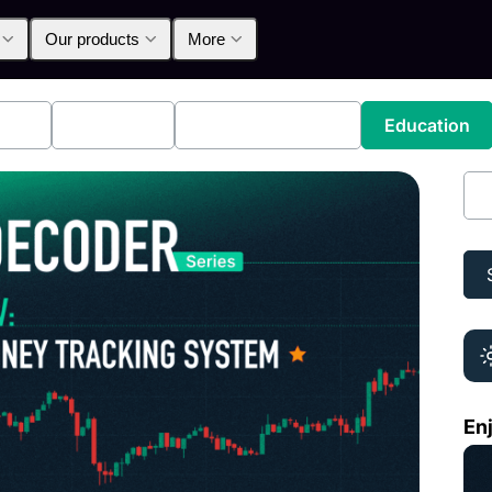
Our products
More
lpha
Products
Announcements
Education
比
Enj