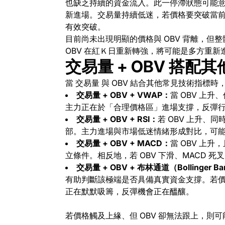
也缺乏持續的資金流入。此一停滯狀態可能
新進場。交易量持續低迷，若價格要突破當
有效突破。
目前尚未出現明顯的價格與 OBV 背離，但整
OBV 在紅Ｋ日重新轉強，將可能是多方重新
交易量 + OBV 搭配
當 交易量 與 OBV 結合其他常見技術指標
交易量 + OBV + VWAP：
當 OBV 上
主力正在於「合理價格區」進場支撐，
反彈
交易量 + OBV + RSI：
若 OBV 上升、
部。
主力進場與市場低迷情緒形成對比，可
交易量 + OBV + MACD：
當 OBV 上
立條件。
相反地，若 OBV 下滑、MACD 
交易量 + OBV + 布林通道（Bollinger B
有助判斷該極端是否具備真實資金支撐。
若價
正在默默吸籌，
反彈機會正在醞釀。
若價格觸及上緣、但 OBV 卻無法跟上，則