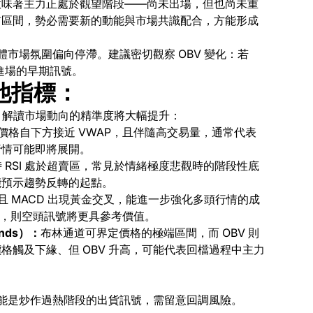
意味著主力正處於觀望階段——尚未出場，但也尚未重
前區間，勢必需要新的動能與市場共識配合，方能形成
體市場氛圍偏向停滯。建議密切觀察 OBV 變化：若
進場的早期訊號。
其他指標：
時，解讀市場動向的精準度將大幅提升：
升、價格自下方接近 VWAP，且伴隨高交易量，通常代表
行情可能即將展開。
同時 RSI 處於超賣區，常見於情緒極度悲觀時的階段性底
能預示趨勢反轉的起點。
升，且 MACD 出現黃金交叉，能進一步強化多頭行情的成
死叉，則空頭訊號將更具參考價值。
ands）：
布林通道可界定價格的極端區間，
而 OBV 則
格觸及下緣、但 OBV 升高，可能代表回檔過程中主力
可能是炒作過熱階段的出貨訊號，
需留意回調風險。