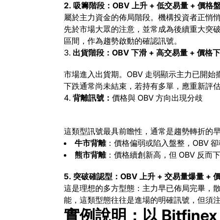
2. 吸籌階段：OBV 上升 + 低交易量 + 價格
屬於主力資金的佈局階段。機構投資者正悄
先於市場大眾的注意，並常成為後續重大突
區間，作為趨勢啟動的確認訊號。
出貨階段：OBV 下滑 + 高交易量 + 價格
市場進入出貨期。OBV 走弱顯示主力已開
下跌通常尚未結束，若持有多單，應重新評
背離訊號：
價格與 OBV 方向出現分歧
這類型訊號最具前瞻性，通常是趨勢轉折的
牛市背離
：價格偏弱或陷入盤整，OBV 
熊市背離
：價格續創新高，但 OBV 反而
5. 突破確認型：OBV 上升 + 交易量爆量 +
這是理想的多方型態：主力早已佈局完畢，
能，這類型態往往是進場的明確訊號，但須
實例說明：以 Bitfine