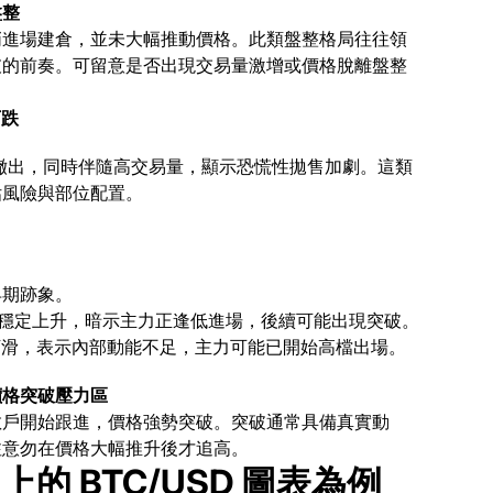
盤整
悄進場建倉，並未大幅推動價格。此類盤整格局往往領
破的前奏。可留意是否出現交易量激增或價格脫離盤整
下跌
始撤出，同時伴隨高交易量，顯示恐慌性拋售加劇。這類
估風險與部位配置。
早期跡象。
卻穩定上升，
暗示主力正逢低進場，
後續可能出現突破。
下滑，
表示內部動能不足，
主力可能已開始高檔出場。
 價格突破壓力區
散戶開始跟進，價格強勢突破。突破通常具備真實動
注意勿在價格大幅推升後才追高。
x 上的 BTC/USD 圖表為例