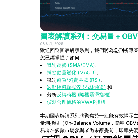
圖表解讀系列：交易量 + O
08 8 月, 2025
歡迎回到圖表解讀系列，我們將為您剖析專
您已經掌握了如何：
識別趨勢 (SMA/EMA)
、
捕捉動量變化 (MACD)
、
識別
超買/超賣區域 (RSI)
、
波動性極端狀況 (布林通道)
和
分析
反轉時機 (隨機震盪指標)
偵測合理價格的VWAP指標
本期圖表解讀系列將聚焦於一組能有效揭示主力
量潮指標（On-Balance Volume，簡
易者在多數市場參與者尚未察覺前，即率先