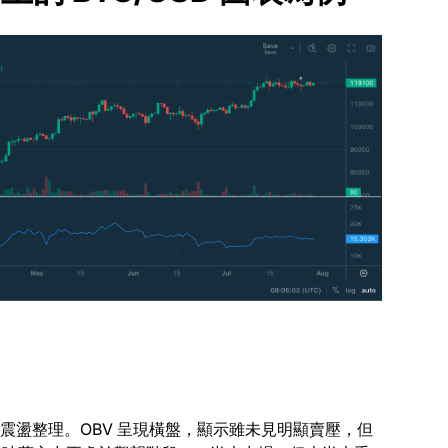
下方震盪整理。OBV 呈現橫盤，顯示雖未見明顯賣壓，但