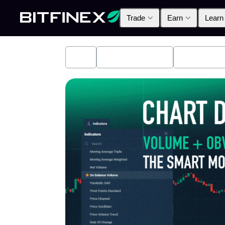
Trade
Earn
Learn
All
Industry News
Bitfinex A