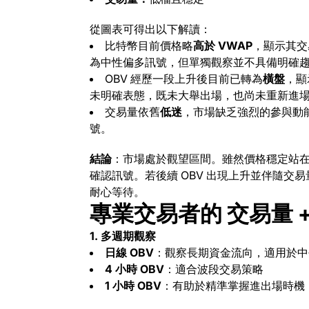
從圖表可得出以下解讀：
比特幣目前價格略
高於 VWAP
，顯示其交
為中性偏多訊號，但單獨觀察並不具備明確
OBV 經歷一段上升後目前已轉為
橫盤
，顯
未明確表態，既未大舉出場，也尚未重新進
交易量依舊
低迷
，市場缺乏強烈的參與動
號。
結論
：市場處於觀望區間。雖然價格穩定站在 V
確認訊號。
若後續 OBV 出現上升並伴隨交
耐心等待。
專業交易者的 交易量 +
1. 多週期觀察
日線 OBV
：觀察長期資金流向，適用於中
4 小時 OBV
：適合波段交易策略
1 小時 OBV
：有助於精準掌握進出場時機