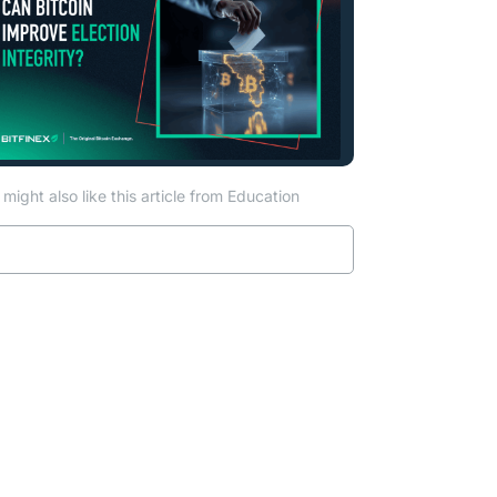
might also like this article from Education
Read more