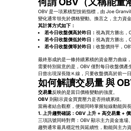
何謂 OBV（又稱能量
OBV 是一項累積型技術指標，由 Joe Gran
變化通常領先於價格變動。換言之，主力資
其計算方式如下：
若今日收盤價高於昨日：
視為買方勝出，O
若今日收盤價低於昨日：
視為賣方勝出，O
若今日收盤價等於昨日：
收盤價持平，OB
最終形成的是一條持續累積的資金壓力曲線
需要特別留意的是，OBV 僅對每日收盤價
日曾出現深長陰Ｋ線，只要收盤價高於前一日
如何解讀交易量 與 O
交易量
反映的是當日價格變動的強度。
OBV
則顯示資金買賣壓力是否持續累積。
當兩者結合觀察，便能同時掌握短線動能與
1. 上升趨勢確認：OBV 上升 + 高交易量 + 
三項訊號同時對齊：OBV 顯示主力資金進
趨勢通常最具穩定性與延續性，動能與主力