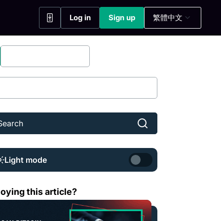
Log in
Sign up
繁體中文
(opens in a new tab)
(opens in a new tab)
Bitfinex Securities
Share
Light mode
特幣能改善選舉的公正性嗎？
oying this article?