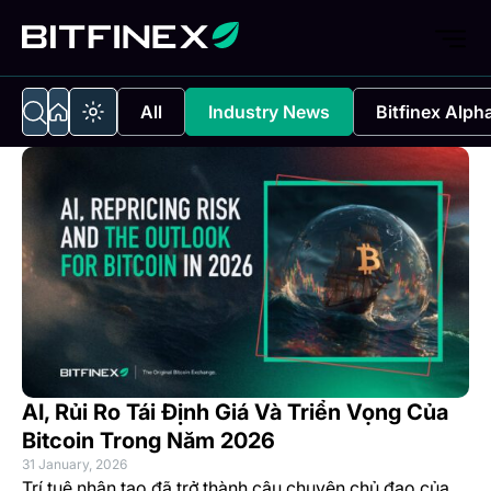
All
Industry News
Bitfinex Alph
AI, Rủi Ro Tái Định Giá Và Triển Vọng Của
Bitcoin Trong Năm 2026
31 January, 2026
Trí tuệ nhân tạo đã trở thành câu chuyện chủ đạo của