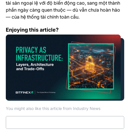
tài sản ngoại lệ với độ biến động cao, sang một thành
phần ngày càng quen thuộc — dù vẫn chưa hoàn hảo
— của hệ thống tài chính toàn cầu.
Các Lớp Quyền Riêng Tư: Khi Privacy Coin Nhường Ch
Enjoying this article?
You might also like this article from Industry News
Read more