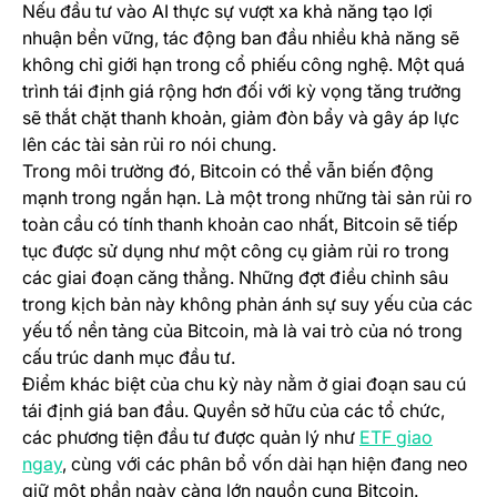
Nếu đầu tư vào AI thực sự vượt xa khả năng tạo lợi
nhuận bền vững, tác động ban đầu nhiều khả năng sẽ
không chỉ giới hạn trong cổ phiếu công nghệ. Một quá
trình tái định giá rộng hơn đối với kỳ vọng tăng trưởng
sẽ thắt chặt thanh khoản, giảm đòn bẩy và gây áp lực
lên các tài sản rủi ro nói chung.
Trong môi trường đó, Bitcoin có thể vẫn biến động
mạnh trong ngắn hạn. Là một trong những tài sản rủi ro
toàn cầu có tính thanh khoản cao nhất, Bitcoin sẽ tiếp
tục được sử dụng như một công cụ giảm rủi ro trong
các giai đoạn căng thẳng. Những đợt điều chỉnh sâu
trong kịch bản này không phản ánh sự suy yếu của các
yếu tố nền tảng của Bitcoin, mà là vai trò của nó trong
cấu trúc danh mục đầu tư.
Điểm khác biệt của chu kỳ này nằm ở giai đoạn sau cú
tái định giá ban đầu. Quyền sở hữu của các tổ chức,
các phương tiện đầu tư được quản lý như
ETF giao
(opens in a new tab)
ngay
, cùng với các phân bổ vốn dài hạn hiện đang neo
giữ một phần ngày càng lớn nguồn cung Bitcoin.