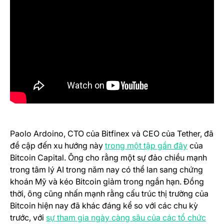
Paolo Ardoino, CTO của Bitfinex và CEO của Tether, đã
(opens in
đề cập đến xu hướng này
trong một tập gần đây
của
Bitcoin Capital. Ông cho rằng một sự đảo chiều mạnh
trong tâm lý AI trong năm nay có thể lan sang chứng
khoán Mỹ và kéo Bitcoin giảm trong ngắn hạn. Đồng
thời, ông cũng nhấn mạnh rằng cấu trúc thị trường của
Bitcoin hiện nay đã khác đáng kể so với các chu kỳ
(ope
trước, với
sự tham gia ngày càng sâu của các tổ chức