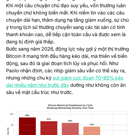
Khi một câu chuyện chủ đạo suy yếu, vốn thường luân
chuyển chứ không biến mất. Khi niềm tin vào các câu
chuyện dài hạn, thâm dụng hạ tầng giảm xuống, sự chú
ý trong lịch sử thường chuyển sang các tài sản có tính
thanh khoản cao, dễ tiếp cận toàn cầu và được xem là
đang bị định giá thấp.
Bước sang năm 2026, động lực này gợi ý một thị trường
Bitcoin ít mang tính đầu hàng kéo dài, mà thiên về biến
động, sau đó là giai đoạn tích lũy và phục hồi. Như
Paolo nhận định, các nhịp giảm sâu vẫn có thể xảy ra,
(opens in a new ta
nhưng những chu kỳ
sụt giảm cực đoan
70–80% kéo
(opens in a new tab)
dài nhiều năm như trước đây
dường như không còn ăn
sâu về mặt cấu trúc như trước.