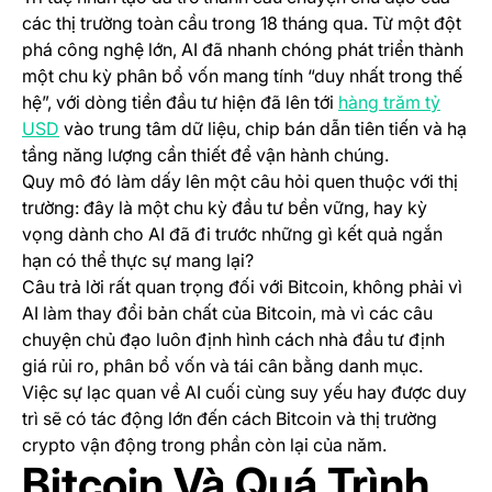
các thị trường toàn cầu trong 18 tháng qua. Từ một đột
phá công nghệ lớn, AI đã nhanh chóng phát triển thành
một chu kỳ phân bổ vốn mang tính “duy nhất trong thế
hệ”, với dòng tiền đầu tư hiện đã lên tới
hàng trăm tỷ
(opens in a new tab)
USD
vào trung tâm dữ liệu, chip bán dẫn tiên tiến và hạ
tầng năng lượng cần thiết để vận hành chúng.
Quy mô đó làm dấy lên một câu hỏi quen thuộc với thị
trường: đây là một chu kỳ đầu tư bền vững, hay kỳ
vọng dành cho AI đã đi trước những gì kết quả ngắn
hạn có thể thực sự mang lại?
Câu trả lời rất quan trọng đối với Bitcoin, không phải vì
AI làm thay đổi bản chất của Bitcoin, mà vì các câu
chuyện chủ đạo luôn định hình cách nhà đầu tư định
giá rủi ro, phân bổ vốn và tái cân bằng danh mục.
Việc sự lạc quan về AI cuối cùng suy yếu hay được duy
trì sẽ có tác động lớn đến cách Bitcoin và thị trường
crypto vận động trong phần còn lại của năm.
Bitcoin Và Quá Trình