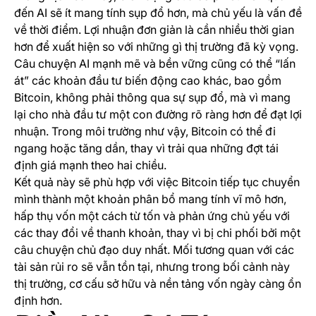
đến AI sẽ ít mang tính sụp đổ hơn, mà chủ yếu là vấn đề
về thời điểm. Lợi nhuận đơn giản là cần nhiều thời gian
hơn để xuất hiện so với những gì thị trường đã kỳ vọng.
Câu chuyện AI mạnh mẽ và bền vững cũng có thể “lấn
át” các khoản đầu tư biến động cao khác, bao gồm
Bitcoin, không phải thông qua sự sụp đổ, mà vì mang
lại cho nhà đầu tư một con đường rõ ràng hơn để đạt lợi
nhuận. Trong môi trường như vậy, Bitcoin có thể đi
ngang hoặc tăng dần, thay vì trải qua những đợt tái
định giá mạnh theo hai chiều.
Kết quả này sẽ phù hợp với việc Bitcoin tiếp tục chuyển
mình thành một khoản phân bổ mang tính vĩ mô hơn,
hấp thụ vốn một cách từ tốn và phản ứng chủ yếu với
các thay đổi về thanh khoản, thay vì bị chi phối bởi một
câu chuyện chủ đạo duy nhất. Mối tương quan với các
tài sản rủi ro sẽ vẫn tồn tại, nhưng trong bối cảnh này
thị trường, cơ cấu sở hữu và nền tảng vốn ngày càng ổn
định hơn.