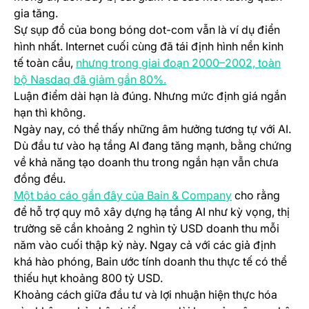
gia tăng.
Sự sụp đổ của bong bóng dot-com vẫn là ví dụ điển
hình nhất. Internet cuối cùng đã tái định hình nền kinh
tế toàn cầu,
nhưng trong giai đoạn 2000–2002, toàn
(opens in a new tab)
bộ Nasdaq đã giảm gần 80%.
Luận điểm dài hạn là đúng. Nhưng mức định giá ngắn
hạn thì không.
Ngày nay, có thể thấy những âm hưởng tương tự với AI.
Dù đầu tư vào hạ tầng AI đang tăng mạnh, bằng chứng
về khả năng tạo doanh thu trong ngắn hạn vẫn chưa
đồng đều.
(opens in a ne
Một báo cáo gần đây của Bain & Company
cho rằng
để hỗ trợ quy mô xây dựng hạ tầng AI như kỳ vọng, thị
trường sẽ cần khoảng 2 nghìn tỷ USD doanh thu mỗi
năm vào cuối thập kỷ này. Ngay cả với các giả định
khá hào phóng, Bain ước tính doanh thu thực tế có thể
thiếu hụt khoảng 800 tỷ USD.
Khoảng cách giữa đầu tư và lợi nhuận hiện thực hóa