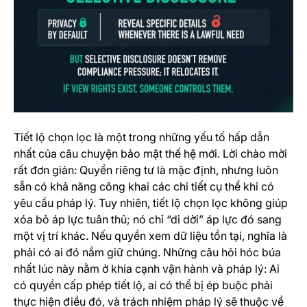
Tiết lộ chọn lọc là một trong những yếu tố hấp dẫn
nhất của câu chuyện bảo mật thế hệ mới. Lời chào mời
rất đơn giản: Quyền riêng tư là mặc định, nhưng luôn
sẵn có khả năng công khai các chi tiết cụ thể khi có
yêu cầu pháp lý. Tuy nhiên, tiết lộ chọn lọc không giúp
xóa bỏ áp lực tuân thủ; nó chỉ “di dời” áp lực đó sang
một vị trí khác. Nếu quyền xem dữ liệu tồn tại, nghĩa là
phải có ai đó nắm giữ chúng. Những câu hỏi hóc búa
nhất lúc này nằm ở khía cạnh vận hành và pháp lý: Ai
có quyền cấp phép tiết lộ, ai có thể bị ép buộc phải
thực hiện điều đó, và trách nhiệm pháp lý sẽ thuộc về