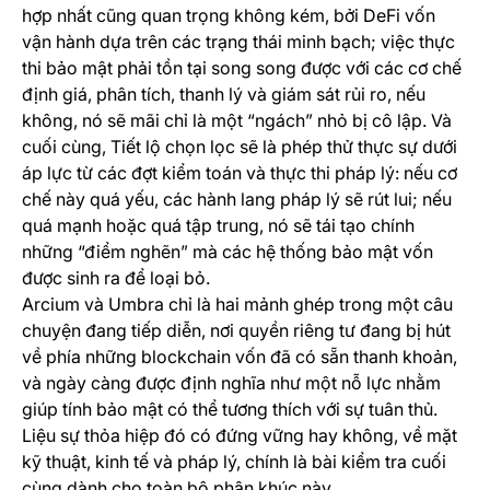
hợp nhất cũng quan trọng không kém, bởi DeFi vốn
vận hành dựa trên các trạng thái minh bạch; việc thực
thi bảo mật phải tồn tại song song được với các cơ chế
định giá, phân tích, thanh lý và giám sát rủi ro, nếu
không, nó sẽ mãi chỉ là một “ngách” nhỏ bị cô lập. Và
cuối cùng, Tiết lộ chọn lọc sẽ là phép thử thực sự dưới
áp lực từ các đợt kiểm toán và thực thi pháp lý: nếu cơ
chế này quá yếu, các hành lang pháp lý sẽ rút lui; nếu
quá mạnh hoặc quá tập trung, nó sẽ tái tạo chính
những “điểm nghẽn” mà các hệ thống bảo mật vốn
được sinh ra để loại bỏ.
Arcium và Umbra chỉ là hai mảnh ghép trong một câu
chuyện đang tiếp diễn, nơi quyền riêng tư đang bị hút
về phía những blockchain vốn đã có sẵn thanh khoản,
và ngày càng được định nghĩa như một nỗ lực nhằm
giúp tính bảo mật có thể tương thích với sự tuân thủ.
Liệu sự thỏa hiệp đó có đứng vững hay không, về mặt
kỹ thuật, kinh tế và pháp lý, chính là bài kiểm tra cuối
cùng dành cho toàn bộ phân khúc này.