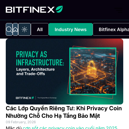
All
Industry News
Bitfinex Alph
Các Lớp Quyền Riêng Tư: Khi Privacy Coin
Nhường Chỗ Cho Hạ Tầng Bảo Mật
09 February, 2026
(open
Mặc dù
cơn sốt các privacy coin vào cuối năm 2025