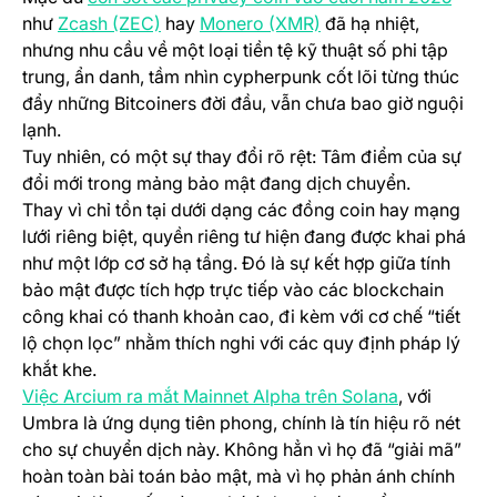
(opens in a new tab)
(opens in a new tab)
như
Zcash (ZEC)
hay
Monero (XMR)
đã hạ nhiệt,
nhưng nhu cầu về một loại tiền tệ kỹ thuật số phi tập
trung, ẩn danh, tầm nhìn cypherpunk cốt lõi từng thúc
đẩy những Bitcoiners đời đầu, vẫn chưa bao giờ nguội
lạnh.
Tuy nhiên, có một sự thay đổi rõ rệt: Tâm điểm của sự
đổi mới trong mảng bảo mật đang dịch chuyển.
Thay vì chỉ tồn tại dưới dạng các đồng coin hay mạng
lưới riêng biệt, quyền riêng tư hiện đang được khai phá
như một lớp cơ sở hạ tầng. Đó là sự kết hợp giữa tính
bảo mật được tích hợp trực tiếp vào các blockchain
công khai có thanh khoản cao, đi kèm với cơ chế “tiết
lộ chọn lọc” nhằm thích nghi với các quy định pháp lý
khắt khe.
(opens in a
Việc Arcium ra mắt Mainnet Alpha trên Solana
, với
Umbra là ứng dụng tiên phong, chính là tín hiệu rõ nét
cho sự chuyển dịch này. Không hẳn vì họ đã “giải mã”
hoàn toàn bài toán bảo mật, mà vì họ phản ánh chính