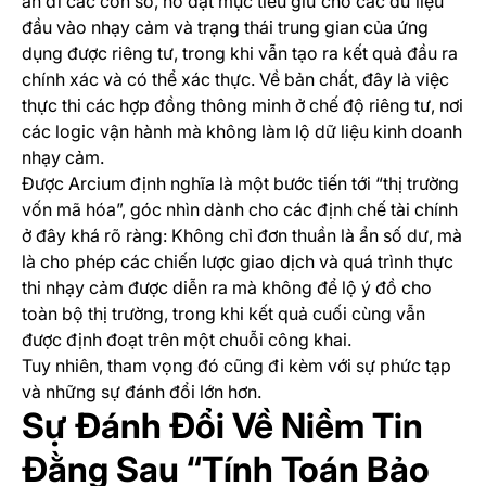
ẩn đi các con số, nó đặt mục tiêu giữ cho các dữ liệu
đầu vào nhạy cảm và trạng thái trung gian của ứng
dụng được riêng tư, trong khi vẫn tạo ra kết quả đầu ra
chính xác và có thể xác thực. Về bản chất, đây là việc
thực thi các hợp đồng thông minh ở chế độ riêng tư, nơi
các logic vận hành mà không làm lộ dữ liệu kinh doanh
nhạy cảm.
Được Arcium định nghĩa là một bước tiến tới “thị trường
vốn mã hóa”, góc nhìn dành cho các định chế tài chính
ở đây khá rõ ràng: Không chỉ đơn thuần là ẩn số dư, mà
là cho phép các chiến lược giao dịch và quá trình thực
thi nhạy cảm được diễn ra mà không để lộ ý đồ cho
toàn bộ thị trường, trong khi kết quả cuối cùng vẫn
được định đoạt trên một chuỗi công khai.
Tuy nhiên, tham vọng đó cũng đi kèm với sự phức tạp
và những sự đánh đổi lớn hơn.
Sự Đánh Đổi Về Niềm Tin
Đằng Sau “Tính Toán Bảo