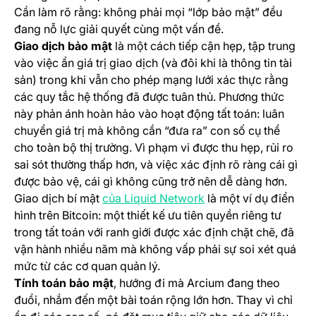
Cần làm rõ rằng: không phải mọi “lớp bảo mật” đều
đang nỗ lực giải quyết cùng một vấn đề.
Giao dịch bảo mật
là một cách tiếp cận hẹp, tập trung
vào việc ẩn giá trị giao dịch (và đôi khi là thông tin tài
sản) trong khi vẫn cho phép mạng lưới xác thực rằng
các quy tắc hệ thống đã được tuân thủ. Phương thức
này phản ánh hoàn hảo vào hoạt động tất toán: luân
chuyển giá trị mà không cần “đưa ra” con số cụ thể
cho toàn bộ thị trường. Vì phạm vi được thu hẹp, rủi ro
sai sót thường thấp hơn, và việc xác định rõ ràng cái gì
được bảo vệ, cái gì không cũng trở nên dễ dàng hơn.
(opens in a new tab)
Giao dịch bí mật
của Liquid Network
là một ví dụ điển
hình trên Bitcoin: một thiết kế ưu tiên quyền riêng tư
trong tất toán với ranh giới được xác định chặt chẽ, đã
vận hành nhiều năm mà không vấp phải sự soi xét quá
mức từ các cơ quan quản lý.
Tính toán bảo mật
, hướng đi mà Arcium đang theo
đuổi, nhắm đến một bài toán rộng lớn hơn. Thay vì chỉ