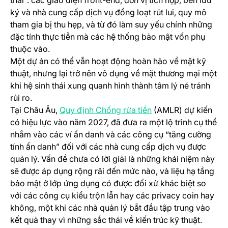
thái”: các giao diện front-end, đơn vị tích hợp, bên lưu
ký và nhà cung cấp dịch vụ đồng loạt rút lui, quy mô
tham gia bị thu hẹp, và từ đó làm suy yếu chính những
đặc tính thực tiễn mà các hệ thống bảo mật vốn phụ
thuộc vào.
Một dự án có thể vẫn hoạt động hoàn hảo về mặt kỹ
thuật, nhưng lại trở nên vô dụng về mặt thương mại một
khi hệ sinh thái xung quanh hình thành tâm lý né tránh
rủi ro.
(opens in a new tab)
Tại Châu Âu,
Quy định Chống rửa tiền
(AMLR) dự kiến
có hiệu lực vào năm 2027, đã đưa ra một lộ trình cụ thể
nhắm vào các ví ẩn danh và các công cụ “tăng cường
tính ẩn danh” đối với các nhà cung cấp dịch vụ được
quản lý. Vấn đề chưa có lời giải là những khái niệm này
sẽ được áp dụng rộng rãi đến mức nào, và liệu hạ tầng
bảo mật ở lớp ứng dụng có được đối xử khác biệt so
với các công cụ kiểu trộn lẫn hay các privacy coin hay
không, một khi các nhà quản lý bắt đầu tập trung vào
kết quả thay vì những sắc thái về kiến trúc kỹ thuật.