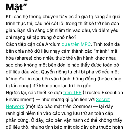
Mật”
Khi các hệ thống chuyển từ việc ẩn giá trị sang ẩn quá
trình thực thi, câu hỏi cốt lõi trong thiết kế trở nên đơn
giản: Bạn sẵn sàng đặt niềm tin vào đâu, và điểm yếu
chí mạng sẽ tập trung ở chỗ nào?
(opens in a new t
Cách tiếp cận của Arcium
dựa trên MPC
. Tính toán đa
bên chia nhỏ dữ liệu nhạy cảm thành các “mảnh” mã
hóa (shares) cho nhiều thực thể vận hành khác nhau,
sao cho không một bên đơn lẻ nào thấy được toàn bộ
dữ liệu đầu vào. Quyền riêng tư chỉ bị phá vỡ nếu một
lượng đủ lớn các bên vận hành thông đồng (hoặc cùng
bị tấn công) để khôi phục lại dữ liệu gốc.
(opens in a new tab)
Ngược lại, các thiết kế dựa
trên TEE
(Trusted Execution
Environment) — như những gì gắn liền với
Secret
(opens in a new tab)
Network
(một lớp bảo mật trên Cosmos) — lại đẩy
ranh giới niềm tin vào các vùng lưu trữ an toàn cấp
phần cứng. Ở đây, các bên vận hành có thể không thấy
dữ liệu thô, nhưng tính bảo mật giờ đây phụ thuộc hoàn