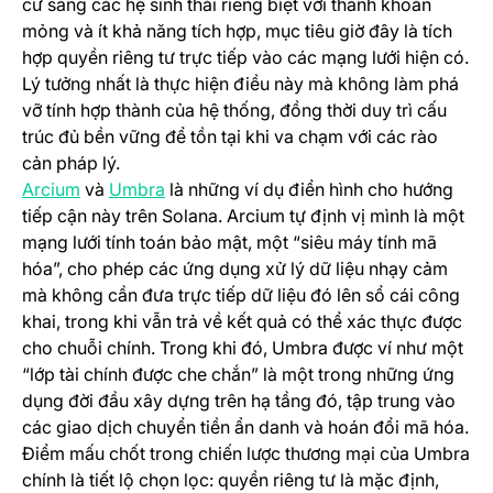
cư sang các hệ sinh thái riêng biệt với thanh khoản
mỏng và ít khả năng tích hợp, mục tiêu giờ đây là tích
hợp quyền riêng tư trực tiếp vào các mạng lưới hiện có.
Lý tưởng nhất là thực hiện điều này mà không làm phá
vỡ tính hợp thành của hệ thống, đồng thời duy trì cấu
trúc đủ bền vững để tồn tại khi va chạm với các rào
cản pháp lý.
(opens in a new tab)
(opens in a new tab)
Arcium
và
Umbra
là những ví dụ điển hình cho hướng
tiếp cận này trên Solana. Arcium tự định vị mình là một
mạng lưới tính toán bảo mật, một “siêu máy tính mã
hóa”, cho phép các ứng dụng xử lý dữ liệu nhạy cảm
mà không cần đưa trực tiếp dữ liệu đó lên sổ cái công
khai, trong khi vẫn trả về kết quả có thể xác thực được
cho chuỗi chính. Trong khi đó, Umbra được ví như một
“lớp tài chính được che chắn” là một trong những ứng
dụng đời đầu xây dựng trên hạ tầng đó, tập trung vào
các giao dịch chuyển tiền ẩn danh và hoán đổi mã hóa.
Điểm mấu chốt trong chiến lược thương mại của Umbra
chính là tiết lộ chọn lọc: quyền riêng tư là mặc định,