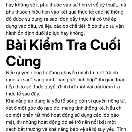
hay không sẽ ít phụ thuộc vào sự tinh vi về kỹ thuật, mà
phụ thuộc nhiều hơn vào kết quả thực tế: các hệ thống
đó được sử dụng ra sao, đòn bẩy thực thi có thể áp
dụng vào đâu, và liệu các cơ chế tiết lộ có thực sự vận
hành ổn định dưới áp lực hay không.
Bài Kiểm Tra Cuối
Cùng
Nếu quyền riêng tư đang chuyển mình từ một “danh
mục tài sản” sang một “năng lực tích hợp”, thì giai đoạn
tiếp theo sẽ được quyết định bởi một vài bài kiểm tra
thực tế sau đây.
Khả năng áp dụng là yếu tố sống còn vì quyền riêng tư,
xét ở một góc độ nào đó, mang tính thống kê. Nếu chỉ
có một phần rất nhỏ hoạt động sử dụng các lớp bảo
mật, thì những hoạt động đó sẽ trở nên nổi bật một
cách bất thường và khả năng bảo vệ sẽ bị suy yếu. Tính