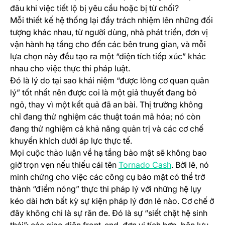
đâu khi việc tiết lộ bị yêu cầu hoặc bị từ chối?
Mỗi thiết kế hệ thống lại đẩy trách nhiệm lên những đối
tượng khác nhau, từ người dùng, nhà phát triển, đơn vị
vận hành hạ tầng cho đến các bên trung gian, và mỗi
lựa chọn này đều tạo ra một “diện tích tiếp xúc” khác
nhau cho việc thực thi pháp luật.
Đó là lý do tại sao khái niệm “được lòng cơ quan quản
lý” tốt nhất nên được coi là một giả thuyết đang bỏ
ngỏ, thay vì một kết quả đã an bài. Thị trường không
chỉ đang thử nghiệm các thuật toán mã hóa; nó còn
đang thử nghiệm cả khả năng quản trị và các cơ chế
khuyến khích dưới áp lực thực tế.
Mọi cuộc thảo luận về hạ tầng bảo mật sẽ không bao
(opens in a ne
giờ trọn vẹn nếu thiếu cái tên
Tornado Cash
. Bởi lẽ, nó
minh chứng cho việc các công cụ bảo mật có thể trở
thành “điểm nóng” thực thi pháp lý với những hệ lụy
kéo dài hơn bất kỳ sự kiện pháp lý đơn lẻ nào. Cơ chế ở
đây không chỉ là sự răn đe. Đó là sự “siết chặt hệ sinh