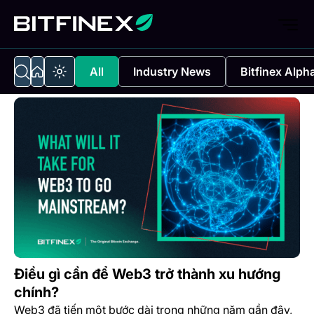
All
Industry News
Bitfinex Alph
Điều gì cần để Web3 trở thành xu hướng
chính?
Web3 đã tiến một bước dài trong những năm gần đây,