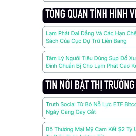
TỔNG QUAN TÌNH HÌNH V
Lạm Phát Dai Dẳng Và Các Hạn Chế
Sách Của Cục Dự Trữ Liên Bang
Tâm Lý Người Tiêu Dùng Sụp Đổ Xu
Đình Chuẩn Bị Cho Lạm Phát Cao K
TIN NỔI BẬT THỊ TRƯỜN
Truth Social Từ Bỏ Nỗ Lực ETF Bitc
Ngày Càng Gay Gắt
Bộ Thương Mại Mỹ Cam Kết $2 Tỷ Ư