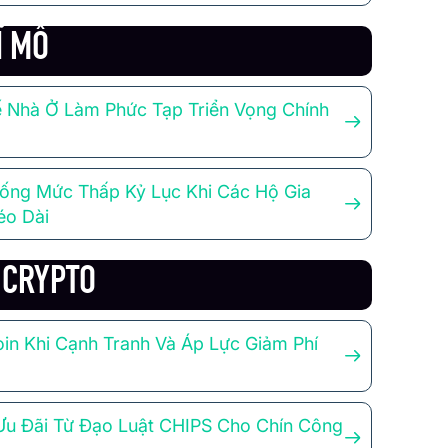
Ĩ MÔ
 Nhà Ở Làm Phức Tạp Triển Vọng Chính
ống Mức Thấp Kỷ Lục Khi Các Hộ Gia
éo Dài
G CRYPTO
oin Khi Cạnh Tranh Và Áp Lực Giảm Phí
u Đãi Từ Đạo Luật CHIPS Cho Chín Công