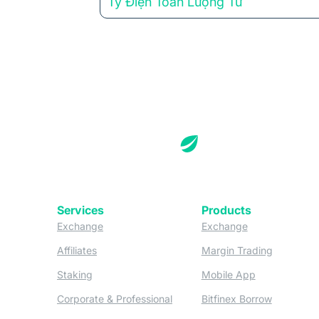
Ty Điện Toán Lượng Tử
Services
Products
(opens in a new tab)
(opens in a new
Exchange
Exchange
(opens in a new tab)
(opens in
Affiliates
Margin Trading
(opens in a new tab)
(opens in a n
Staking
Mobile App
(opens in a new tab)
(opens in 
Corporate & Professional
Bitfinex Borrow