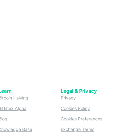
Learn
Legal & Privacy
w tab)
(opens in a new tab)
(opens in a new tab)
Bitcoin Halving
Privacy
(opens in a new tab)
(opens in a new tab)
Bitfinex Alpha
Cookies Policy
)
(opens in a new t
Blog
Cookies Preferences
(opens in a new tab)
(opens in a new tab)
Knowledge Base
Exchange Terms