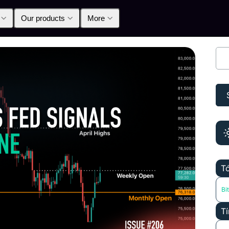
Our products
More
T
Bi
Tí