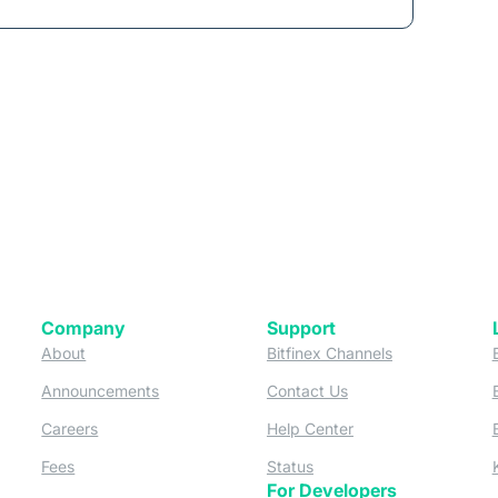
Company
Support
 tab)
(opens in a new tab)
(opens in a ne
About
Bitfinex Channels
 a new tab)
(opens in a new tab)
(opens in a new tab)
Announcements
Contact Us
ew tab)
(opens in a new tab)
(opens in a new tab
Careers
Help Center
a new tab)
(opens in a new tab)
(opens in a new tab)
Fees
Status
For Developers