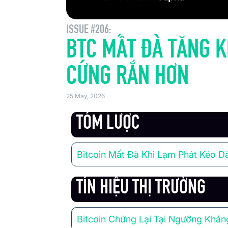
ISSUE #206:
BTC MẤT ĐÀ TĂNG KH
CỨNG RẮN HƠN
25 May, 2026
TÓM LƯỢC
Bitcoin Mất Đà Khi Lạm Phát Kéo Dà
TÍN HIỆU THỊ TRƯỜNG
Bitcoin Chững Lại Tại Ngưỡng Khán