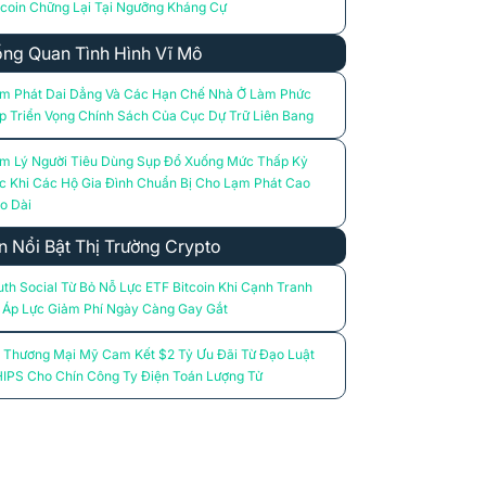
tcoin Chững Lại Tại Ngưỡng Kháng Cự
ng Quan Tình Hình Vĩ Mô
m Phát Dai Dẳng Và Các Hạn Chế Nhà Ở Làm Phức
p Triển Vọng Chính Sách Của Cục Dự Trữ Liên Bang
m Lý Người Tiêu Dùng Sụp Đổ Xuống Mức Thấp Kỷ
c Khi Các Hộ Gia Đình Chuẩn Bị Cho Lạm Phát Cao
o Dài
n Nổi Bật Thị Trường Crypto
uth Social Từ Bỏ Nỗ Lực ETF Bitcoin Khi Cạnh Tranh
 Áp Lực Giảm Phí Ngày Càng Gay Gắt
 Thương Mại Mỹ Cam Kết $2 Tỷ Ưu Đãi Từ Đạo Luật
IPS Cho Chín Công Ty Điện Toán Lượng Tử