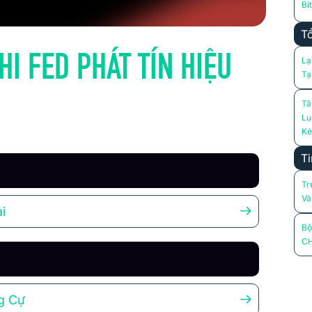
Bi
Tổ
I FED PHÁT TÍN HIỆU
Lạ
Tạ
Tâ
Lụ
Ké
Ti
Tr
Và
i
Bộ
CH
g Cự