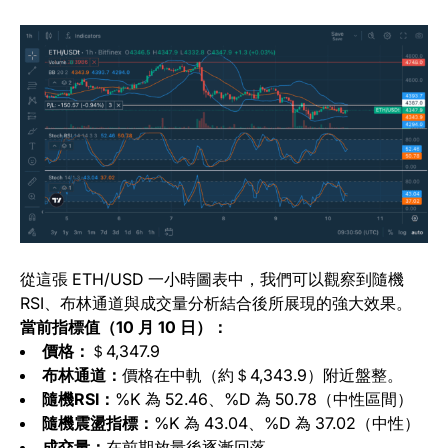
從這張 ETH/USD 一小時圖表中，我們可以觀察到隨機
RSI、布林通道與成交量分析結合後所展現的強大效果。
當前指標值（10 月 10 日）：
價格：
＄4,347.9
布林通道：
價格在中軌（約＄4,343.9）附近盤整。
隨機RSI：
%K 為 52.46、%D 為 50.78（中性區間）
隨機震盪指標：
%K 為 43.04、%D 為 37.02（中性）
成交量：
在前期放量後逐漸回落。