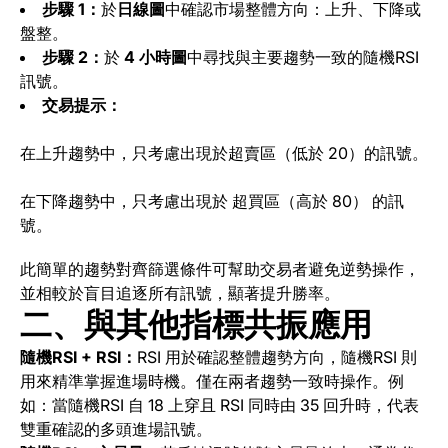
步驟 1：
於
日線圖
中確認市場整體方向：上升、下降或
盤整。
步驟 2：
於
4 小時圖
中尋找與主要趨勢一致的隨機RSI
訊號。
交易提示：
在上升趨勢中，只考慮出現於超賣區（低於 20）的訊號。
在下降趨勢中，只考慮出現於 超買區（高於 80） 的訊
號。
此簡單的趨勢對齊篩選條件可幫助交易者避免逆勢操作，
並相較於盲目追逐所有訊號，顯著提升勝率。
二、與其他指標共振應用
隨機RSI + RSI：
RSI 用於確認整體趨勢方向，隨機RSI 則
用來精準掌握進場時機。僅在兩者趨勢一致時操作。例
如：當隨機RSI 自 18 上穿且 RSI 同時由 35 回升時，代表
雙重確認的多頭進場訊號。