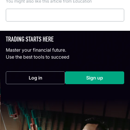
You might also like this article from Education
Read more
TRADING STARTS HERE
Master your financial future.
Use the best tools to succeed
Log in
Sign up
(opens in a new tab)
(opens in a new