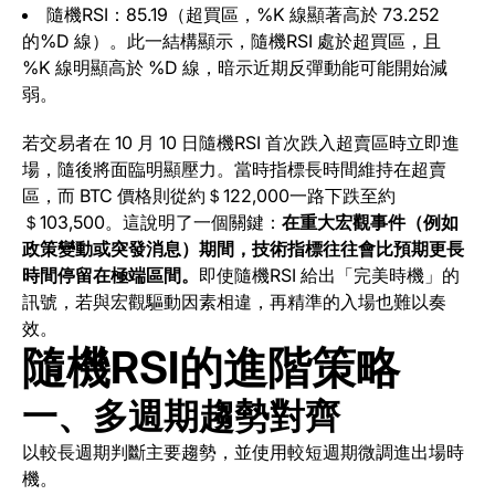
隨機RSI：85.19（超買區，%K 線顯著高於 73.252
的%D 線）。此一結構顯示，隨機RSI 處於超買區，且
%K 線明顯高於 %D 線，暗示近期反彈動能可能開始減
弱。
若交易者在 10 月 10 日隨機RSI 首次跌入超賣區時立即進
場，隨後將面臨明顯壓力。當時指標長時間維持在超賣
區，而 BTC 價格則從約＄122,000一路下跌至約
＄103,500。這說明了一個關鍵：
在重大宏觀事件（例如
政策變動或突發消息）期間，技術指標往往會比預期更長
時間停留在極端區間。
即使隨機RSI 給出「完美時機」的
訊號，若與宏觀驅動因素相違，再精準的入場也難以奏
效。
隨機RSI的進階策略
一、多週期趨勢對齊
以較長週期判斷主要趨勢，並使用較短週期微調進出場時
機。