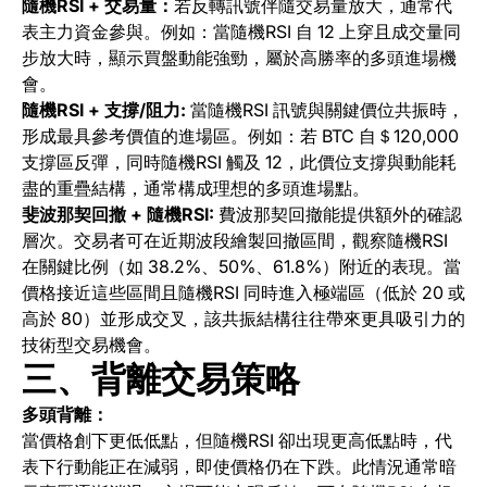
隨機RSI + 交易量：
若反轉訊號伴隨交易量放大，通常代
表主力資金參與。例如：當隨機RSI 自 12 上穿且成交量同
步放大時，顯示買盤動能強勁，屬於高勝率的多頭進場機
會。
隨機RSI + 支撐/阻力:
當隨機RSI 訊號與關鍵價位共振時，
形成最具參考價值的進場區。例如：若 BTC 自＄120,000
支撐區反彈，同時隨機RSI 觸及 12，此價位支撐與動能耗
盡的重疊結構，通常構成理想的多頭進場點。
斐波那契回撤 + 隨機RSI:
費波那契回撤能提供額外的確認
層次。交易者可在近期波段繪製回撤區間，觀察隨機RSI
在關鍵比例（如 38.2%、50%、61.8%）附近的表現。當
價格接近這些區間且隨機RSI 同時進入極端區（低於 20 或
高於 80）並形成交叉，該共振結構往往帶來更具吸引力的
技術型交易機會。
三、背離交易策略
多頭背離：
當價格創下更低低點，但隨機RSI 卻出現更高低點時，代
表下行動能正在減弱，即使價格仍在下跌。此情況通常暗