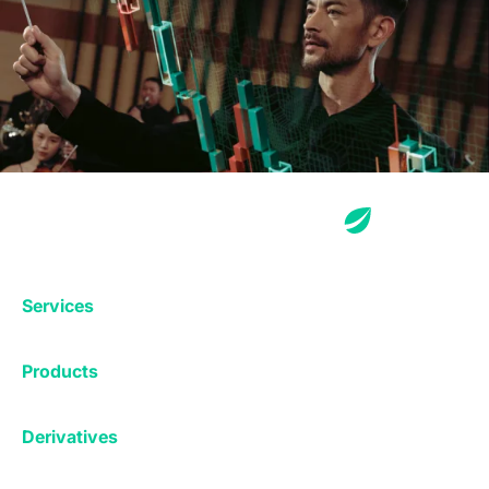
Services
Exchange
Products
Affiliates
Exchange
Staking
Derivatives
Margin Trading
Corporate & Professional
Bitfinex Derivatives