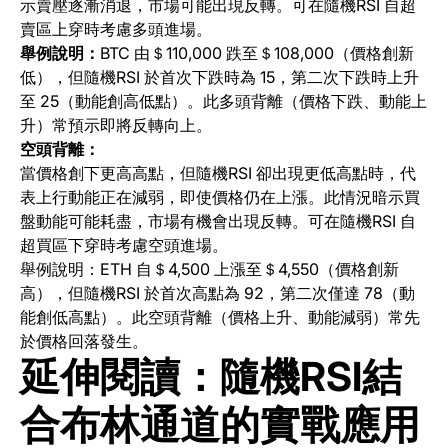
示賣壓逐漸消退，市場可能出現反轉。可在隨機RSI 自超
賣區上穿時考慮多頭進場。
舉例說明：
BTC 由＄110,000 跌至＄108,000（價格創新
低），但隨機RSI 於首次下跌時為 15，第二次下跌時上升
至 25（動能創高低點）。此多頭背離（價格下跌、動能上
升）常預示即將反轉向上。
空頭背離：
當價格創下更高高點，但隨機RSI 卻出現更低高點時，代
表上行動能正在減弱，即使價格仍在上漲。此情況暗示買
盤動能可能耗盡，市場有機會出現反轉。可在隨機RSI 自
超買區下穿時考慮空頭進場。
舉例說明：ETH 自＄4,500 上漲至＄4,550（價格創新
高），但隨機RSI 於首次高點為 92，第二次僅達 78（動
能創低高點）。此空頭背離（價格上升、動能減弱）常先
於價格回落發生。
延伸閱讀：
隨機RSI結
合布林通道的實戰應用