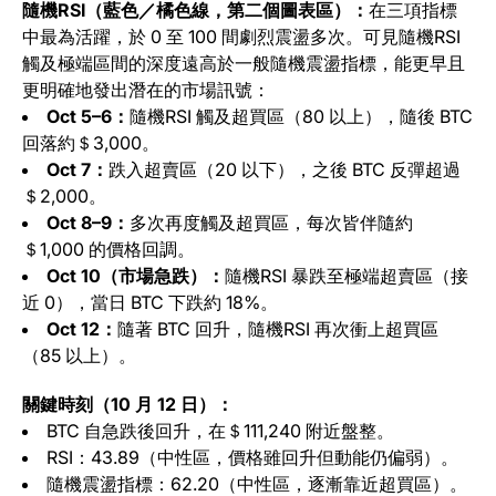
隨機RSI（藍色／橘色線，第二個圖表區）：
在三項指標
中最為活躍，於 0 至 100 間劇烈震盪多次。可見隨機RSI
觸及極端區間的深度遠高於一般隨機震盪指標，能更早且
更明確地發出潛在的市場訊號：
Oct 5–6：
隨機RSI 觸及超買區（80 以上），隨後 BTC
回落約＄3,000。
Oct 7：
跌入超賣區（20 以下），之後 BTC 反彈超過
＄2,000。
Oct 8–9：
多次再度觸及超買區，每次皆伴隨約
＄1,000 的價格回調。
Oct 10（市場急跌）：
隨機RSI 暴跌至極端超賣區（接
近 0），當日 BTC 下跌約 18%。
Oct 12：
隨著 BTC 回升，隨機RSI 再次衝上超買區
（85 以上）。
關鍵時刻（10 月 12 日）：
BTC 自急跌後回升，在＄111,240 附近盤整。
RSI：43.89（中性區，價格雖回升但動能仍偏弱）。
隨機震盪指標：62.20（中性區，逐漸靠近超買區）。