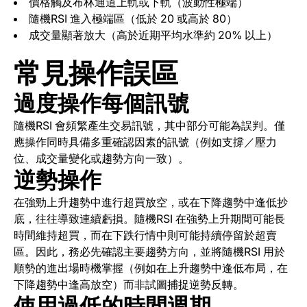
價格觸及布林通道上軌或下軌（波動性極端）
隨機RSI 進入極端區（低於 20 或高於 80）
成交量顯著放大（高於近期平均水準約 20% 以上）
常見操作誤區
過度操作每個訊號
隨機RSI 會頻繁產生交易訊號，其中部分可能為誤判。僅
應操作同時具備多重確認因素的訊號（例如支撐／壓力
位、成交量變化或趨勢方向一致）。
逆勢操作
在強勁上升趨勢中進行超買放空，或在下降趨勢中逢低抄
底，往往導致連續虧損。隨機RSI 在強勢上升期間可能長
時間維持超買，而在下跌行情中則可能持續停留於超賣
區。因此，務必先確認主要趨勢方向，並將隨機RSI 用於
順勢的進出場時機掌握（例如在上升趨勢中逢低布局，在
下降趨勢中逢高放空）而非試圖捕捉逆勢反轉。
使用過低的時間週期