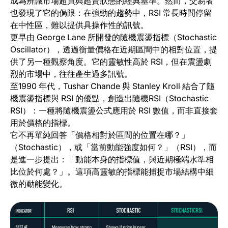
成為辨識市場超買與超賣狀態的經典基準。然而，交易者
也發現了它的侷限：在強勁的趨勢中，RSI 常長時間停留
在中性區，難以提供具操作性的訊號。
更早由 George Lane 所開發的隨機震盪指標（Stochastic
Oscillator），透過衡量價格在近期區間中的相對位置，提
供了另一種觀察角度。它的靈敏性高於 RSI，但在震盪劇
烈的市場中，往往產生過多訊號。
至1990 年代，Tushar Chande 與 Stanley Kroll 結合了隨
機震盪指標與 RSI 的優點，創造出隨機RSI（Stochastic
RSI）：一種將隨機震盪公式應用於 RSI 數值，而非直接套
用於價格的指標。
它不再單純回答「價格相對於區間的位置在哪？」
（Stochastic），或「當前動能強度如何？」（RSI），而
是進一步提出：「動能本身的指標值，與近期極端水準相
比位於何處？」。這項高靈敏的指標能捕捉市場結構中細
微的動能變化。