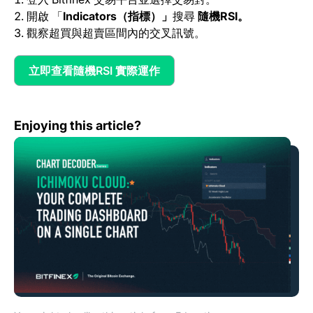
開啟 「
Indicators（指標）」
搜尋
隨機RSI。
觀察超買與超賣區間內的交叉訊號。
立即查看隨機RSI 實際運作
(opens in a new tab)
圖表解讀系列：一目均衡表 —— 將完整交易儀表板濃縮於一
Enjoying this article?