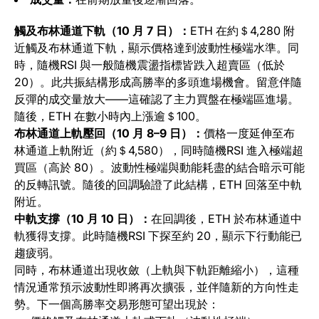
觸及布林通道下軌（10 月 7 日）：
ETH 在約＄4,280 附
近觸及布林通道下軌，顯示價格達到波動性極端水準。同
時，隨機RSI 與一般隨機震盪指標皆跌入超賣區（低於
20）。此共振結構形成高勝率的多頭進場機會。留意伴隨
反彈的成交量放大——這確認了主力買盤在極端區進場。
隨後，ETH 在數小時內上漲逾＄100。
布林通道上軌壓回（10 月 8–9 日）：
價格一度延伸至布
林通道上軌附近（約＄4,580），同時隨機RSI 進入極端超
買區（高於 80）。波動性極端與動能耗盡的結合暗示可能
的反轉訊號。隨後的回調驗證了此結構，ETH 回落至中軌
附近。
中軌支撐（10 月 10 日）：
在回調後，ETH 於布林通道中
軌獲得支撐。此時隨機RSI 下探至約 20，顯示下行動能已
趨疲弱。
同時，布林通道出現收斂（上軌與下軌距離縮小），這種
情況通常預示波動性即將再次擴張，並伴隨新的方向性走
勢。下一個高勝率交易形態可望出現於：