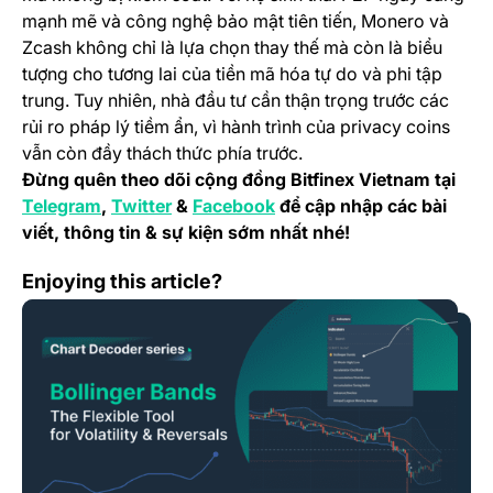
mạnh mẽ và công nghệ bảo mật tiên tiến, Monero và
Zcash không chỉ là lựa chọn thay thế mà còn là biểu
tượng cho tương lai của tiền mã hóa tự do và phi tập
trung. Tuy nhiên, nhà đầu tư cần thận trọng trước các
rủi ro pháp lý tiềm ẩn, vì hành trình của privacy coins
vẫn còn đầy thách thức phía trước.
Đừng quên theo dõi cộng đồng Bitfinex Vietnam tại
(opens in a new tab)
(opens in a new tab)
(opens in a new tab)
Telegram
,
Twitter
&
Facebook
để cập nhập các bài
viết, thông tin & sự kiện sớm nhất nhé!
<strong>Chart Decoder Series: Bollinger Bands – How to
Enjoying this article?