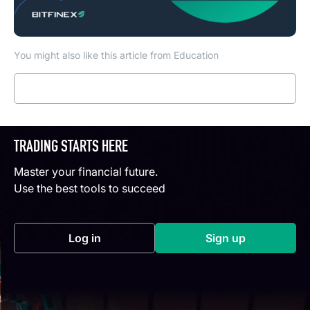
You might also like this article from Education
Read more
TRADING STARTS HERE
Master your financial future.
Use the best tools to succeed
Log in
Sign up
(opens in a new tab)
(opens in a new