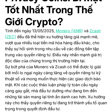
Tốt Nhất Trong Thế
Giới Crypto?
(opens in a new
Tính đến ngày 13/05/2025,
Monero (XMR)
và
Zcash
(opens in a new tab)
(ZEC)
đều đã thể hiện xu hướng tăng giá mạnh mẽ,
vượt qua nhiều loại tiền mã hóa hàng đầu khác, cho
thấy sự hồi sinh trong nhu cầu về các đồng tiền tập
trung vào quyền riêng tư. Điều này nhấn mạnh giá trị
độc đáo của chúng trong thị trường hiện tại.
Sự bứt phá của Monero và Zcash có thể được lý giải
bởi mối lo ngại ngày càng tăng về quyền riêng tư kỹ
thuật số và mong muốn thực hiện các giao dịch bảo
mật. Khi các cuộc thảo luận pháp lý toàn cầu ngày
càng gay gắt, nhà đầu tư dường như đang tìm đến
những tài sản mang lại tính ẩn danh cao hơn. Xu hướng
này cho thấy quyền riêng tư đang trở thành yếu tố quan
trọng trong quyết định đầu tư.