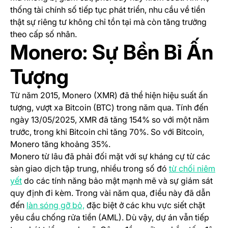
thống tài chính số tiếp tục phát triển, nhu cầu về tiền
thật sự riêng tư không chỉ tồn tại mà còn tăng trưởng
theo cấp số nhân.
Monero: Sự Bền Bỉ Ấn
Tượng
Từ năm 2015, Monero (XMR) đã thể hiện hiệu suất ấn
tượng, vượt xa Bitcoin (BTC) trong năm qua. Tính đến
ngày 13/05/2025, XMR đã tăng 154% so với một năm
trước, trong khi Bitcoin chỉ tăng 70%. So với Bitcoin,
Monero tăng khoảng 35%.
Monero từ lâu đã phải đối mặt với sự kháng cự từ các
sàn giao dịch tập trung, nhiều trong số đó
từ chối niêm
(opens in a new tab)
yết
do các tính năng bảo mật mạnh mẽ và sự giám sát
quy định đi kèm. Trong vài năm qua, điều này đã dẫn
(opens in a new tab)
đến
làn sóng gỡ bỏ,
đặc biệt ở các khu vực siết chặt
yêu cầu chống rửa tiền (AML). Dù vậy, dự án vẫn tiếp