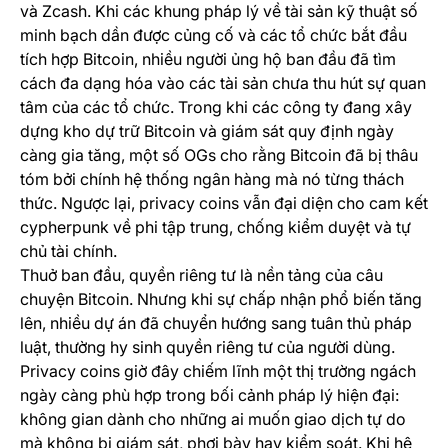
và Zcash. Khi các khung pháp lý về tài sản kỹ thuật số
minh bạch dần được củng cố và các tổ chức bắt đầu
tích hợp Bitcoin, nhiều người ủng hộ ban đầu đã tìm
cách đa dạng hóa vào các tài sản chưa thu hút sự quan
tâm của các tổ chức. Trong khi các công ty đang xây
dựng kho dự trữ Bitcoin và giám sát quy định ngày
càng gia tăng, một số OGs cho rằng Bitcoin đã bị thâu
tóm bởi chính hệ thống ngân hàng mà nó từng thách
thức. Ngược lại, privacy coins vẫn đại diện cho cam kết
cypherpunk về phi tập trung, chống kiểm duyệt và tự
chủ tài chính.
Thuở ban đầu, quyền riêng tư là nền tảng của câu
chuyện Bitcoin. Nhưng khi sự chấp nhận phổ biến tăng
lên, nhiều dự án đã chuyển hướng sang tuân thủ pháp
luật, thường hy sinh quyền riêng tư của người dùng.
Privacy coins giờ đây chiếm lĩnh một thị trường ngách
ngày càng phù hợp trong bối cảnh pháp lý hiện đại:
không gian dành cho những ai muốn giao dịch tự do
mà không bị giám sát, phơi bày hay kiểm soát. Khi hệ