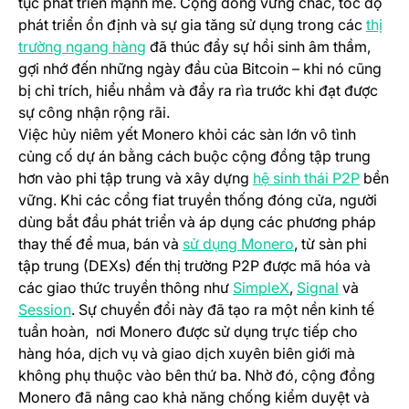
tục phát triển mạnh mẽ. Cộng đồng vững chắc, tốc độ
phát triển ổn định và sự gia tăng sử dụng trong các
thị
(opens in a new tab)
trường ngang hàng
đã thúc đẩy sự hồi sinh âm thầm,
gợi nhớ đến những ngày đầu của Bitcoin – khi nó cũng
bị chỉ trích, hiểu nhầm và đẩy ra rìa trước khi đạt được
sự công nhận rộng rãi.
Việc hủy niêm yết Monero khỏi các sàn lớn vô tình
củng cố dự án bằng cách buộc cộng đồng tập trung
(opens 
hơn vào phi tập trung và xây dựng
hệ sinh thái P2P
bền
vững. Khi các cổng fiat truyền thống đóng cửa, người
dùng bắt đầu phát triển và áp dụng các phương pháp
(opens in a new 
thay thế để mua, bán và
sử dụng Monero
, từ sàn phi
tập trung (DEXs) đến thị trường P2P được mã hóa và
(opens in a new t
(opens in 
các giao thức truyền thông như
SimpleX
,
Signal
và
(opens in a new tab)
Session
. Sự chuyển đổi này đã tạo ra một nền kinh tế
tuần hoàn, nơi Monero được sử dụng trực tiếp cho
hàng hóa, dịch vụ và giao dịch xuyên biên giới mà
không phụ thuộc vào bên thứ ba. Nhờ đó, cộng đồng
Monero đã nâng cao khả năng chống kiểm duyệt và