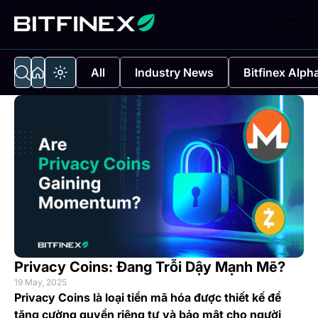
All
Industry News
Bitfinex Alph
Privacy Coins: Đang Trỗi Dậy Mạnh Mẽ?
19 May, 2025
Privacy Coins là loại tiền mã hóa được thiết kế để
tăng cường quyền riêng tư và bảo mật cho người