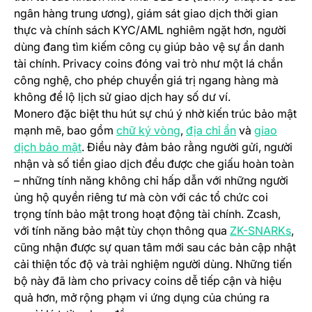
ngân hàng trung ương), giám sát giao dịch thời gian
thực và chính sách KYC/AML nghiêm ngặt hơn, người
dùng đang tìm kiếm công cụ giúp bảo vệ sự ẩn danh
tài chính. Privacy coins đóng vai trò như một lá chắn
công nghệ, cho phép chuyển giá trị ngang hàng mà
không để lộ lịch sử giao dịch hay số dư ví.
Monero đặc biệt thu hút sự chú ý nhờ kiến trúc bảo mật
(opens in a new tab)
(opens in a ne
mạnh mẽ, bao gồm
chữ ký vòng
,
địa chỉ ẩn
và
giao
(opens in a new tab)
dịch bảo mật
. Điều này đảm bảo rằng người gửi, người
nhận và số tiền giao dịch đều được che giấu hoàn toàn
– những tính năng không chỉ hấp dẫn với những người
ủng hộ quyền riêng tư mà còn với các tổ chức coi
trọng tính bảo mật trong hoạt động tài chính. Zcash,
(ope
với tính năng bảo mật tùy chọn thông qua
ZK-SNARKs
,
cũng nhận được sự quan tâm mới sau các bản cập nhật
cải thiện tốc độ và trải nghiệm người dùng. Những tiến
bộ này đã làm cho privacy coins dễ tiếp cận và hiệu
quả hơn, mở rộng phạm vi ứng dụng của chúng ra