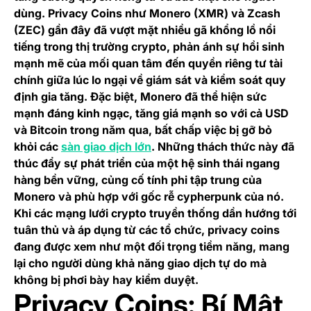
dùng. Privacy Coins như Monero (XMR) và Zcash
(ZEC) gần đây đã vượt mặt nhiều gã khổng lồ nổi
tiếng trong thị trường crypto, phản ánh sự hồi sinh
mạnh mẽ của mối quan tâm đến quyền riêng tư tài
chính giữa lúc lo ngại về giám sát và kiểm soát quy
định gia tăng. Đặc biệt, Monero đã thể hiện sức
mạnh đáng kinh ngạc, tăng giá mạnh so với cả USD
và Bitcoin trong năm qua, bất chấp việc bị gỡ bỏ
khỏi các
sàn giao dịch lớn
. Những thách thức này đã
thúc đẩy sự phát triển của một hệ sinh thái ngang
hàng bền vững, củng cố tính phi tập trung của
Monero và phù hợp với gốc rễ cypherpunk của nó.
Khi các mạng lưới crypto truyền thống dần hướng tới
tuân thủ và áp dụng từ các tổ chức, privacy coins
đang được xem như một đối trọng tiềm năng, mang
lại cho người dùng khả năng giao dịch tự do mà
không bị phơi bày hay kiểm duyệt.
Privacy Coins: Bí Mật