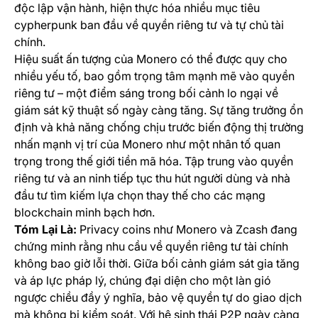
độc lập vận hành, hiện thực hóa nhiều mục tiêu
cypherpunk ban đầu về quyền riêng tư và tự chủ tài
chính.
Hiệu suất ấn tượng của Monero có thể được quy cho
nhiều yếu tố, bao gồm trọng tâm mạnh mẽ vào quyền
riêng tư – một điểm sáng trong bối cảnh lo ngại về
giám sát kỹ thuật số ngày càng tăng. Sự tăng trưởng ổn
định và khả năng chống chịu trước biến động thị trường
nhấn mạnh vị trí của Monero như một nhân tố quan
trọng trong thế giới tiền mã hóa. Tập trung vào quyền
riêng tư và an ninh tiếp tục thu hút người dùng và nhà
đầu tư tìm kiếm lựa chọn thay thế cho các mạng
blockchain minh bạch hơn.
Tóm Lại Là:
Privacy coins như Monero và Zcash đang
chứng minh rằng nhu cầu về quyền riêng tư tài chính
không bao giờ lỗi thời. Giữa bối cảnh giám sát gia tăng
và áp lực pháp lý, chúng đại diện cho một làn gió
ngược chiều đầy ý nghĩa, bảo vệ quyền tự do giao dịch
mà không bị kiểm soát. Với hệ sinh thái P2P ngày càng