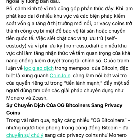
ngoài lý tưởng ban đầu.
Bối cảnh kinh tế vĩ mô cũng góp phần thúc đẩy. Khi lạm
phát kéo dài ở nhiều khu vực và các biện pháp kiểm
soát vốn gia tăng ở thị trường mới nổi, privacy coins trở
thành công cụ bí mật để bảo vệ tài sản hoặc chuyển
tiền quốc tế. Việc siết chặt các ví tự lưu trữ (self-
custody) và ví phi lưu ký (non-custodial) ở nhiều khu
vực chỉ làm tăng nhận thức về tầm quan trọng của khả
năng chống kiểm duyệt trong tài chính số. Cuộc tranh
luận về
lọc giao dịch
trong mempool của Bitcoin, đặc
(opens in a new tab)
biệt là xung quanh
CoinJoin,
càng làm nổi bật vai trò
của quyền riêng tư trong “tiền lành mạnh,” đẩy một số
người dùng tìm đến các giải pháp chuyên dụng như
Monero và Zcash.
Sự Chuyển Dịch Của OG Bitcoiners Sang Privacy
Coins
Trong vài năm qua, ngày càng nhiều “OG Bitcoiners” –
những người tiên phong trong cộng đồng Bitcoin – đã
(opens in a new tab)
chuyển sự chú ý
sang các privacy coins như Monero