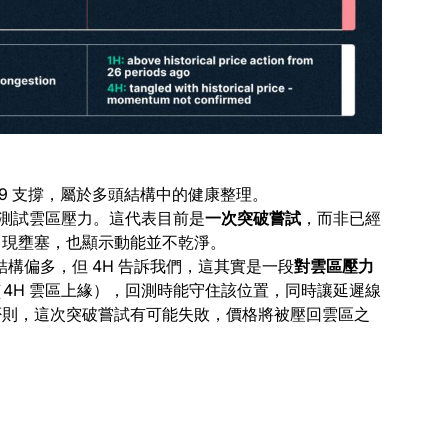
359 支撐，屬於多頭結構中的健康整理。
測試雲區壓力。這代表目前是
一次突破嘗試
，而非已經
出現壅塞，也顯示動能並不乾淨。
線結構偏多，但 4H 告訴我們，這其實是一段
對雲區壓力
（4H 雲區上緣），回測時能守住該位置，同時讓延遲線
否則，這次突破嘗試有可能失敗，價格將被壓回雲區之