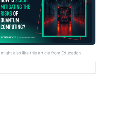
might also like this article from Education
Read more