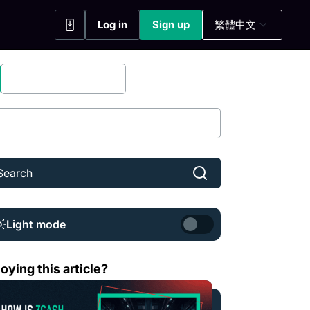
Log in
Sign up
繁體中文
(opens in a new tab)
(opens in a new tab)
Bitfinex Securities
Share
Light mode
cash 如何緩解量子運算帶來的風險？
oying this article?