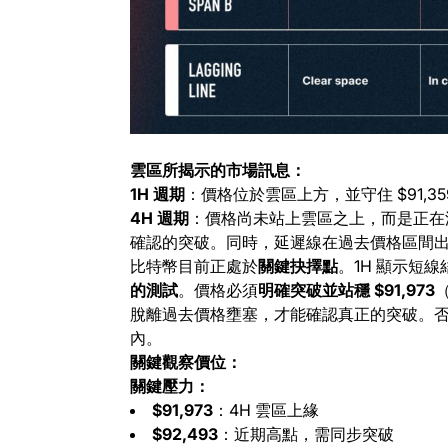
雲區所揭示的市場訊息：
1H 週期
：價格位於雲區上方，並守住 $91,
4H 週期
：價格尚未站上雲區之上，而是正在
確認的突破。同時，延遲線在過去價格區間
比特幣目前正處於
關鍵抉擇點
。1H 顯示短
的測試
。價格必須
明確突破並站穩 $91,973
脫離過去價格壅塞，才能確認真正的突破。
內。
關鍵觀察價位：
關鍵壓力：
$91,973
：4H 雲區上緣
$92,493
：近期高點，需同步突破